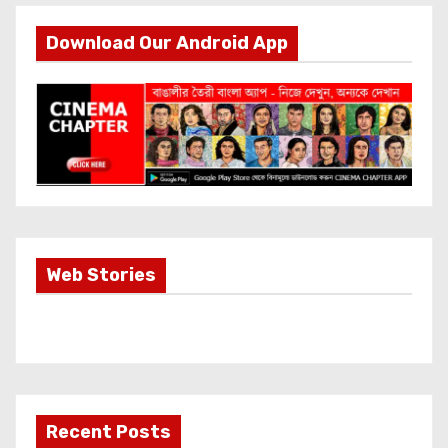
Download Our Android App
Most Important
Web Stories
Info about
Akshay Kumar
New Release
OMG 2
Recent Posts