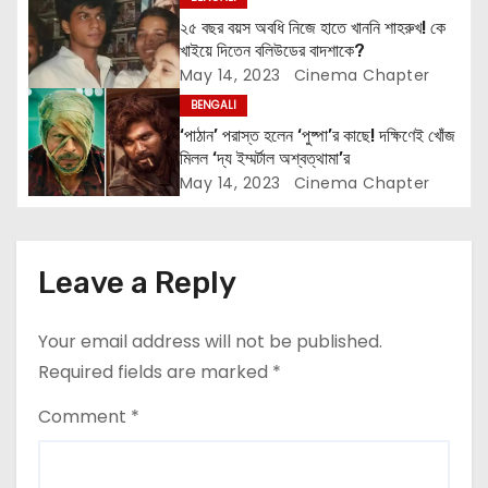
t
২৫ বছর বয়স অবধি নিজে হাতে খাননি শাহরুখ! কে
i
খাইয়ে দিতেন বলিউডের বাদশাকে?
May 14, 2023
Cinema Chapter
o
BENGALI
n
‘পাঠান’ পরাস্ত হলেন ‘পুষ্পা’র কাছে! দক্ষিণেই খোঁজ
মিলল ‘দ্য ইম্মর্টাল অশ্বত্থামা’র
May 14, 2023
Cinema Chapter
Leave a Reply
Your email address will not be published.
Required fields are marked
*
Comment
*