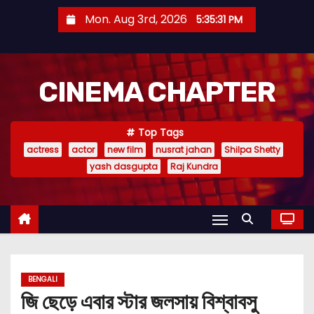
S
Mon. Aug 3rd, 2026
5:35:32 PM
k
i
p
CINEMA CHAPTER
t
o
c
Top Tags
o
actress
actor
new film
nusrat jahan
Shilpa Shetty
n
yash dasgupta
Raj Kundra
t
e
n
t
BENGALI
জি ছেড়ে এবার স্টার জলসায় বিশ্বাবসু