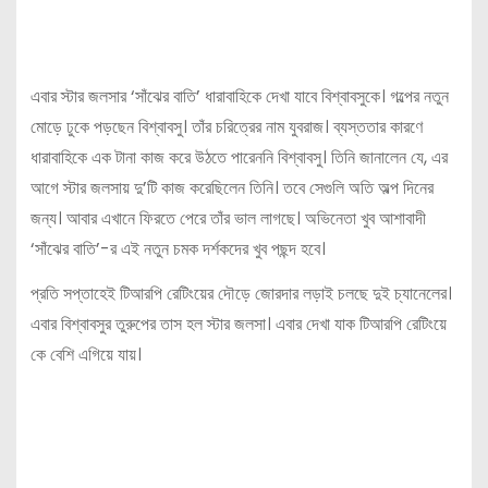
এবার স্টার জলসার ‘সাঁঝের বাতি’ ধারাবাহিকে দেখা যাবে বিশ্বাবসুকে। গল্পের নতুন
মোড়ে ঢুকে পড়ছেন বিশ্বাবসু। তাঁর চরিত্রের নাম যুবরাজ। ব্যস্ততার কারণে
ধারাবাহিকে এক টানা কাজ করে উঠতে পারেননি বিশ্বাবসু। তিনি জানালেন যে, এর
আগে স্টার জলসায় দু’টি কাজ করেছিলেন তিনি। তবে সেগুলি অতি অল্প দিনের
জন্য। আবার এখানে ফিরতে পেরে তাঁর ভাল লাগছে। অভিনেতা খুব আশাবাদী
‘সাঁঝের বাতি’-র এই নতুন চমক দর্শকদের খুব পছন্দ হবে।
প্রতি সপ্তাহেই টিআরপি রেটিংয়ের দৌড়ে জোরদার লড়াই চলছে দুই চ্যানেলের।
এবার বিশ্বাবসুর তুরুপের তাস হল স্টার জলসা। এবার দেখা যাক টিআরপি রেটিংয়ে
কে বেশি এগিয়ে যায়।