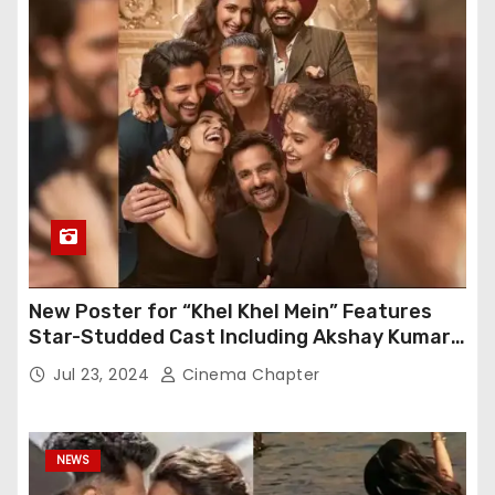
New Poster for “Khel Khel Mein” Features
Star-Studded Cast Including Akshay Kumar,
Taapsee Pannu, Fardeen Khan, and More
Jul 23, 2024
Cinema Chapter
NEWS