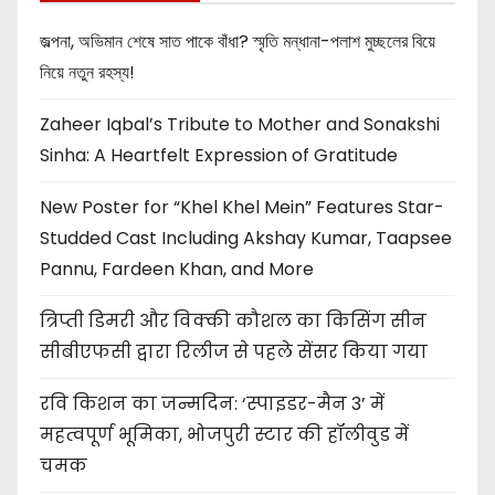
জল্পনা, অভিমান শেষে সাত পাকে বাঁধা? স্মৃতি মন্ধানা-পলাশ মুচ্ছলের বিয়ে
নিয়ে নতুন রহস্য!
Zaheer Iqbal’s Tribute to Mother and Sonakshi
Sinha: A Heartfelt Expression of Gratitude
New Poster for “Khel Khel Mein” Features Star-
Studded Cast Including Akshay Kumar, Taapsee
Pannu, Fardeen Khan, and More
त्रिप्ती डिमरी और विक्की कौशल का किसिंग सीन
सीबीएफसी द्वारा रिलीज से पहले सेंसर किया गया
रवि किशन का जन्मदिन: ‘स्पाइडर-मैन 3’ में
महत्वपूर्ण भूमिका, भोजपुरी स्टार की हॉलीवुड में
चमक