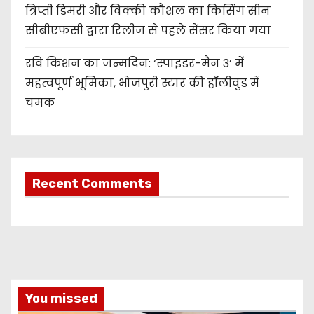
त्रिप्ती डिमरी और विक्की कौशल का किसिंग सीन
सीबीएफसी द्वारा रिलीज से पहले सेंसर किया गया
रवि किशन का जन्मदिन: ‘स्पाइडर-मैन 3’ में
महत्वपूर्ण भूमिका, भोजपुरी स्टार की हॉलीवुड में
चमक
Recent Comments
You missed