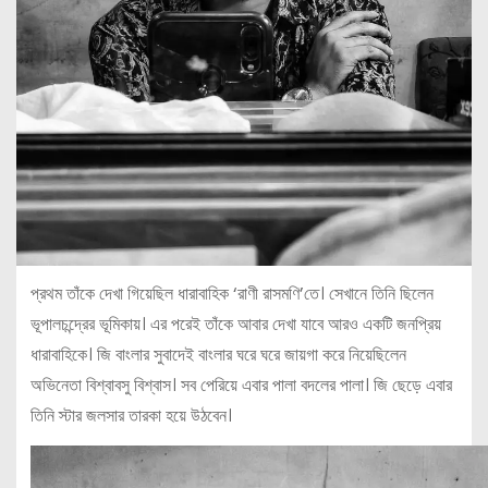
প্রথম তাঁকে দেখা গিয়েছিল ধারাবাহিক ‘রাণী রাসমণি’তে। সেখানে তিনি ছিলেন
ভূপালচন্দ্রের ভূমিকায়। এর পরেই তাঁকে আবার দেখা যাবে আরও একটি জনপ্রিয়
ধারাবাহিকে। জি বাংলার সুবাদেই বাংলার ঘরে ঘরে জায়গা করে নিয়েছিলেন
অভিনেতা বিশ্বাবসু বিশ্বাস। সব পেরিয়ে এবার পালা বদলের পালা। জি ছেড়ে এবার
তিনি স্টার জলসার তারকা হয়ে উঠবেন।