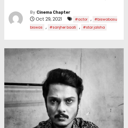
By
Cinema Chapter
Oct 29, 2021
,
#actor
#biswabasu
,
,
biswas
#sanjher baati
#star jalsha