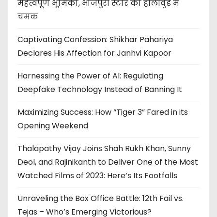
महत्वपूर्ण भूमिका, भोजपुरी स्टार की हॉलीवुड में
चमक
Captivating Confession: Shikhar Pahariya
Declares His Affection for Janhvi Kapoor
Harnessing the Power of AI: Regulating
Deepfake Technology Instead of Banning It
Maximizing Success: How “Tiger 3” Fared in its
Opening Weekend
Thalapathy Vijay Joins Shah Rukh Khan, Sunny
Deol, and Rajinikanth to Deliver One of the Most
Watched Films of 2023: Here’s Its Footfalls
Unraveling the Box Office Battle: 12th Fail vs.
Tejas – Who’s Emerging Victorious?