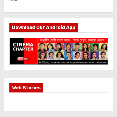
Download Our Android App
Most Important
Web Stories
Info about
Akshay Kumar
New Release
OMG 2