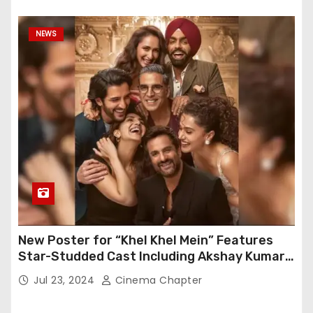
NEWS
New Poster for “Khel Khel Mein” Features
Star-Studded Cast Including Akshay Kumar,
Taapsee Pannu, Fardeen Khan, and More
Jul 23, 2024
Cinema Chapter