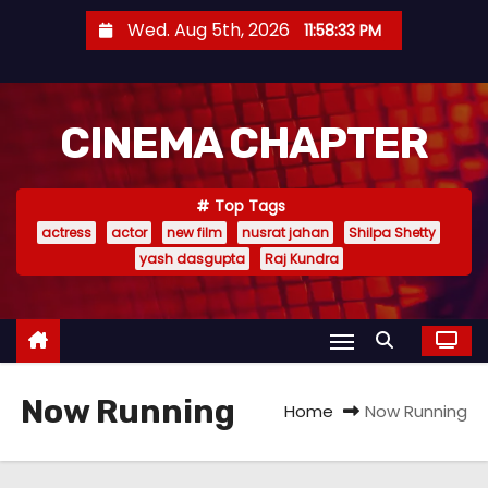
S
Wed. Aug 5th, 2026
11:58:34 PM
k
i
p
CINEMA CHAPTER
t
o
c
Top Tags
o
actress
actor
new film
nusrat jahan
Shilpa Shetty
n
yash dasgupta
Raj Kundra
t
e
n
t
Now Running
Home
Now Running