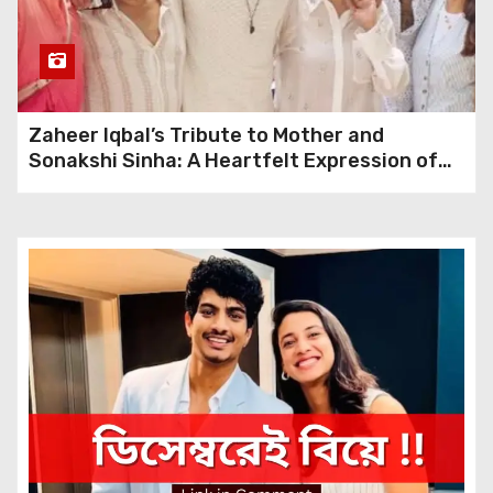
Demise of Malayalam Actor
Aparna Nair
Jawan Fever Grips Dubai:
Bollywood Trailer Lights Up
Zaheer Iqbal’s Tribute to Mother and
Burj Khalifa
Sonakshi Sinha: A Heartfelt Expression of
Gratitude
“Kaun Banega Crorepati 15”:
Unveiling Amitabh
Bachchan’s Fear of a
Surprising Creature