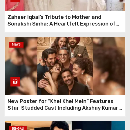
Collection Surpasses
Expectations
Zaheer Iqbal’s Tribute to Mother and
Sonakshi Sinha: A Heartfelt Expression of
Unraveling Karan Johar’s
Gratitude
Response to Trolling Over
Deepika Padukone and
NEWS
Ranveer Singh Episode on
Koffee With Karan Season 8
Unveiling Shocking
Allegations: Abhishek Kumar
Exposes Ex-Girlfriend Isha
Malviya
New Poster for “Khel Khel Mein” Features
Glamour at the OTT Play
Star-Studded Cast Including Akshay Kumar,
Awards: Celebrities
Taapsee Pannu, Fardeen Khan, and More
Showcase Stylish Outfits
BENGALI