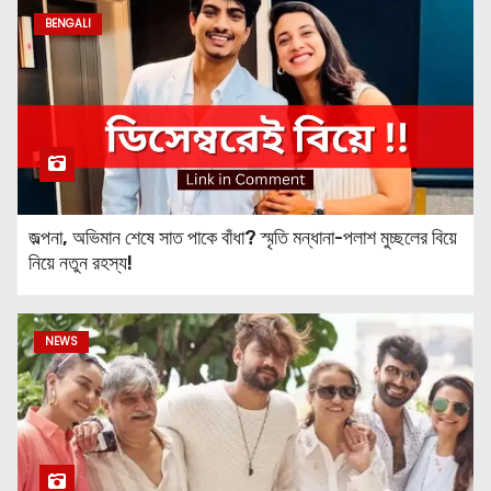
BENGALI
Maximizing Success: How
“Tiger 3” Fared in its
Opening Weekend
Thalapathy Vijay Joins Shah
Rukh Khan, Sunny Deol, and
Rajinikanth to Deliver One of
জল্পনা, অভিমান শেষে সাত পাকে বাঁধা? স্মৃতি মন্ধানা-পলাশ মুচ্ছলের বিয়ে
the Most Watched Films of
নিয়ে নতুন রহস্য!
2023: Here’s Its Footfalls
Unraveling the Box Office
Battle: 12th Fail vs. Tejas –
NEWS
Who’s Emerging Victorious?
Elevating Performance:
Tejas – Day 3 Box Office