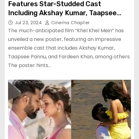
Features Star-Studded Cast
Including Akshay Kumar, Taapsee
Pannu, Fardeen Khan, and More
Jul 23, 2024
Cinema Chapter
The much-anticipated film “Khel Khel Mein” has
unveiled a new poster, featuring an impressive
ensemble cast that includes Akshay Kumar,
Taapsee Pannu, and Fardeen Khan, among others.
The poster hints…