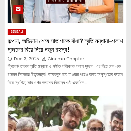
BENGALI
জল্পনা, অভিমান শেষে সাত পাকে বাঁধা? স্মৃতি মন্ধানা-পলাশ
মুচ্ছলের বিয়ে নিয়ে নতুন রহস্য!
Dec 3, 2025
Cinema Chapter
ক্রিকেট তারকা স্মৃতি মন্ধানা ও সঙ্গীত পরিচালক পলাশ মুচ্ছল-এর বিয়ে যেন এক
চলমান সিনেমার চিত্রনাট্য। গায়েহলুদ হয়ে যাওয়ার পরেও বাবার অসুস্থতার কারণে
বিয়ে স্থগিত, তার ওপর পলাশের বিরুদ্ধে ওঠা একাধিক…