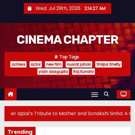
S
Wed. Jul 29th, 2026
2:14:30 AM
k
i
p
CINEMA CHAPTER
t
o
c
Top Tags
o
actress
actor
new film
nusrat jahan
Shilpa Shetty
n
yash dasgupta
Raj Kundra
t
e
n
t
er and Sonakshi Sinha: A Heartfelt Expression of Gratitud
Trending