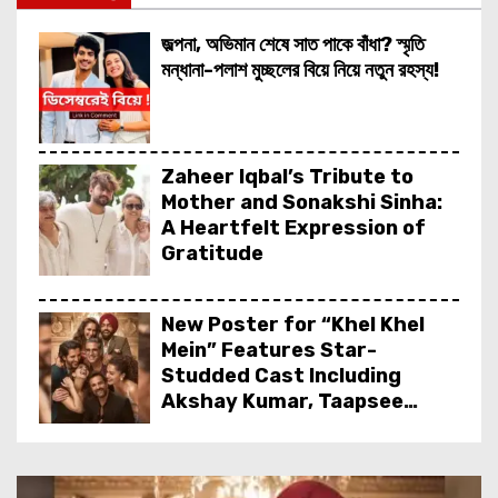
জল্পনা, অভিমান শেষে সাত পাকে বাঁধা? স্মৃতি
মন্ধানা-পলাশ মুচ্ছলের বিয়ে নিয়ে নতুন রহস্য!
Zaheer Iqbal’s Tribute to
Mother and Sonakshi Sinha:
A Heartfelt Expression of
Gratitude
New Poster for “Khel Khel
Mein” Features Star-
Studded Cast Including
Akshay Kumar, Taapsee
Pannu, Fardeen Khan, and
More
त्रिप्ती डिमरी और विक्की कौशल का किसिंग