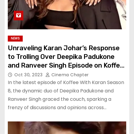
NEWS
Unraveling Karan Johar’s Response
to Trolling Over Deepika Padukone
and Ranveer Singh Episode on Koffee
With Karan Season 8
Oct 30, 2023
Cinema Chapter
In the latest episode of Koffee With Karan Season
8, the dynamic duo of Deepika Padukone and
Ranveer Singh graced the couch, sparking a
frenzy of discussions and opinions across…