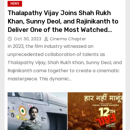
NEWS
Thalapathy Vijay Joins Shah Rukh
Khan, Sunny Deol, and Rajinikanth to
Deliver One of the Most Watched
Films of 2023: Here’s Its Footfalls
Oct 30, 2023
Cinema Chapter
In 2023, the film industry witnessed an
unprecedented collaboration of talents as
Thalapathy Vijay, Shah Rukh Khan, Sunny Deol, and
Rajinikanth came together to create a cinematic
masterpiece. This dynamic…