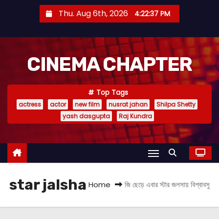
S
Thu. Aug 6th, 2026
4:22:38 PM
k
i
p
CINEMA CHAPTER
t
o
c
Top Tags
o
actress
actor
new film
nusrat jahan
Shilpa Shetty
n
yash dasgupta
Raj Kundra
t
e
n
t
star jalsha
Home
জি ছেড়ে এবার স্টার জলসায় বিশ্বাবসু