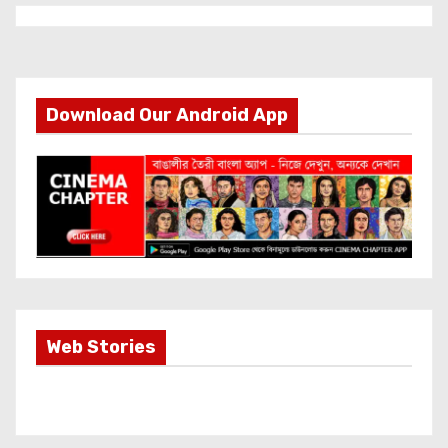
Download Our Android App
Most Important
Web Stories
Info about
Akshay Kumar
New Release
OMG 2