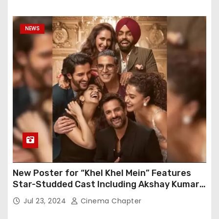
NEWS
New Poster for “Khel Khel Mein” Features
Star-Studded Cast Including Akshay Kumar,
Taapsee Pannu, Fardeen Khan, and More
Jul 23, 2024
Cinema Chapter