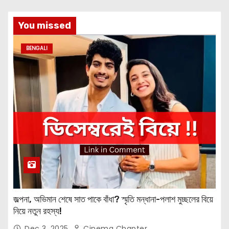
You missed
BENGALI
জল্পনা, অভিমান শেষে সাত পাকে বাঁধা? স্মৃতি মন্ধানা-পলাশ মুচ্ছলের বিয়ে
নিয়ে নতুন রহস্য!
Dec 3, 2025
Cinema Chapter