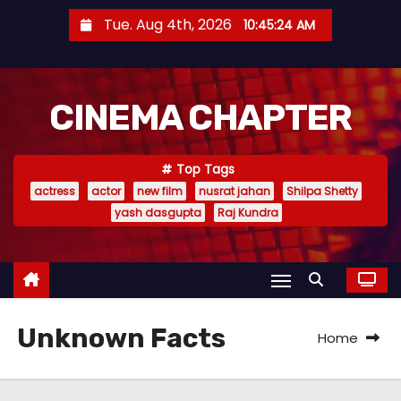
S
Tue. Aug 4th, 2026
10:45:25 AM
k
i
p
CINEMA CHAPTER
t
o
c
Top Tags
o
actress
actor
new film
nusrat jahan
Shilpa Shetty
n
yash dasgupta
Raj Kundra
t
e
n
t
Unknown Facts
Home