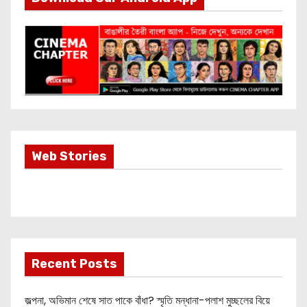
s
p
a
g
i
Most Important
Web Stories
n
Info about
Akshay Kumar
a
New Release
OMG 2
t
i
Recent Posts
o
জল্পনা, অভিমান শেষে সাত পাকে বাঁধা? স্মৃতি মন্ধানা-পলাশ মুচ্ছলের বিয়ে