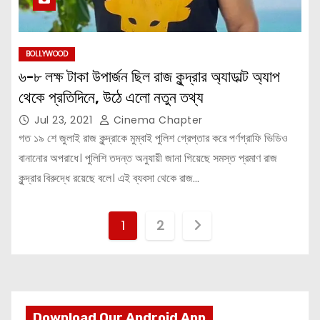
BOLLYWOOD
৬-৮ লক্ষ টাকা উপার্জন ছিল রাজ কুন্দ্রার অ্যাডাল্ট অ্যাপ
থেকে প্রতিদিনে, উঠে এলো নতুন তথ্য
Jul 23, 2021
Cinema Chapter
গত ১৯ শে জুলাই রাজ কুন্দ্রাকে মুম্বাই পুলিশ গ্রেপ্তার করে পর্ণগ্রাফি ভিডিও
বানানোর অপরাধে। পুলিশি তদন্ত অনুযায়ী জানা গিয়েছে সমস্ত প্রমাণ রাজ
কুন্দ্রার বিরুদ্ধে রয়েছে বলে। এই ব্যবসা থেকে রাজ…
P
1
2
o
s
t
Download Our Android App