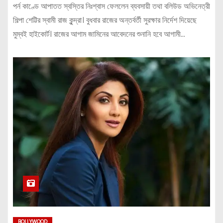
পর্ন কাণ্ডে আপাতত স্বস্তির নিঃশ্বাস ফেললেন ব্যবসায়ী তথা বলিউড অভিনেত্রী
শিল্পা শেট্টির স্বামী রাজ কুন্দ্রা। বুধবার রাজের অন্তর্বর্তী সুরক্ষার নির্দেশ দিয়েছে
মুম্বই হাইকোর্ট। রাজের আগাম জামিনের আবেদনের শুনানি হবে আগামী…
BOLLYWOOD