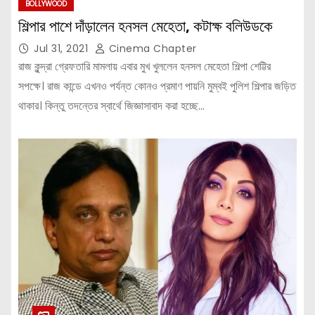
BOLLYWOOD
শিল্পার পাশে দাঁড়ালেন হনসল মেহেতা, কটাক্ষ বলিউডকে
Jul 31, 2021
Cinema Chapter
রাজ কুন্দ্রা গ্রেফতারি মামলায় এবার মুখ খুললেন হনসল মেহেতা শিল্পা শেট্টির
সপক্ষে। রাজ কান্ডে এখনও পর্যন্ত কোনও প্রমাণ পায়নি মুম্বই পুলিশ শিল্পার জড়িত
থাকার। কিন্তু তদন্তের স্বার্থে জিজ্ঞাসাবাদ করা হচ্ছে…