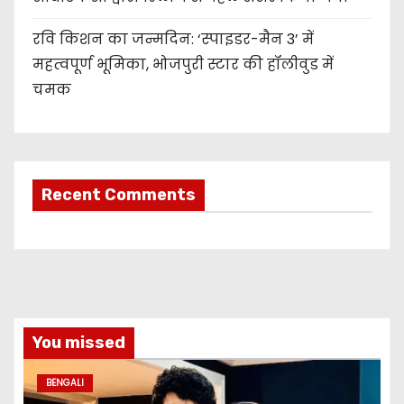
रवि किशन का जन्मदिन: ‘स्पाइडर-मैन 3’ में
महत्वपूर्ण भूमिका, भोजपुरी स्टार की हॉलीवुड में
चमक
Recent Comments
You missed
BENGALI