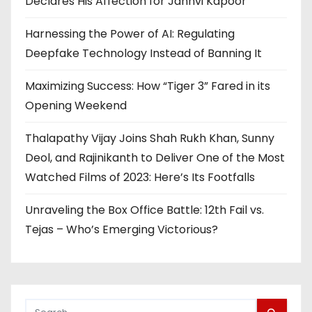
Declares His Affection for Janhvi Kapoor
Harnessing the Power of AI: Regulating
Deepfake Technology Instead of Banning It
Maximizing Success: How “Tiger 3” Fared in its
Opening Weekend
Thalapathy Vijay Joins Shah Rukh Khan, Sunny
Deol, and Rajinikanth to Deliver One of the Most
Watched Films of 2023: Here’s Its Footfalls
Unraveling the Box Office Battle: 12th Fail vs.
Tejas – Who’s Emerging Victorious?