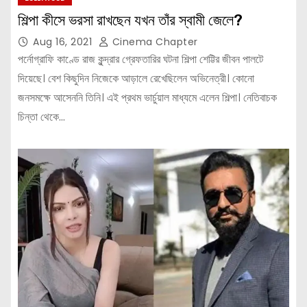
শিল্পা কীসে ভরসা রাখছেন যখন তাঁর স্বামী জেলে?
Aug 16, 2021
Cinema Chapter
পর্নোগ্রাফি কাণ্ডে রাজ কুন্দ্রার গ্রেফতারির ঘটনা শিল্পা শেট্টির জীবন পালটে
দিয়েছে। বেশ কিছুদিন নিজেকে আড়ালে রেখেছিলেন অভিনেত্রী। কোনো
জনসমক্ষে আসেননি তিনি। এই প্রথম ভার্চুয়াল মাধ্যমে এলেন শিল্পা। নেতিবাচক
চিন্তা থেকে…