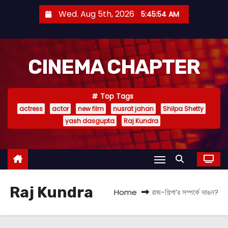
S
Wed. Aug 5th, 2026
5:45:56 AM
k
i
p
CINEMA CHAPTER
t
o
c
Top Tags
o
actress
actor
new film
nusrat jahan
Shilpa Shetty
n
yash dasgupta
Raj Kundra
t
e
n
t
Raj Kundra
Home
রাজ-শিল্পা’র সম্পর্কে ভাঙন?