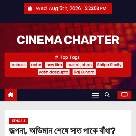
S
Wed. Aug 5th, 2026
2:23:54 PM
k
i
p
CINEMA CHAPTER
t
o
c
Top Tags
o
actress
actor
new film
nusrat jahan
Shilpa Shetty
n
yash dasgupta
Raj Kundra
t
e
n
t
BENGALI
জল্পনা, অভিমান শেষে সাত পাকে বাঁধা?