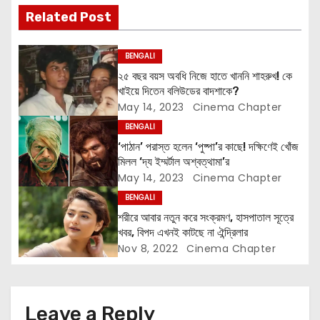
v
Related Post
i
BENGALI
g
২৫ বছর বয়স অবধি নিজে হাতে খাননি শাহরুখ! কে
খাইয়ে দিতেন বলিউডের বাদশাকে?
a
May 14, 2023
Cinema Chapter
t
BENGALI
‘পাঠান’ পরাস্ত হলেন ‘পুষ্পা’র কাছে! দক্ষিণেই খোঁজ
i
মিলল ‘দ্য ইম্মর্টাল অশ্বত্থামা’র
May 14, 2023
Cinema Chapter
o
BENGALI
n
শরীরে আবার নতুন করে সংক্রমণ, হাসপাতাল সূত্রে
খবর, বিপদ এখনই কাটছে না ঐন্দ্রিলার
Nov 8, 2022
Cinema Chapter
Leave a Reply