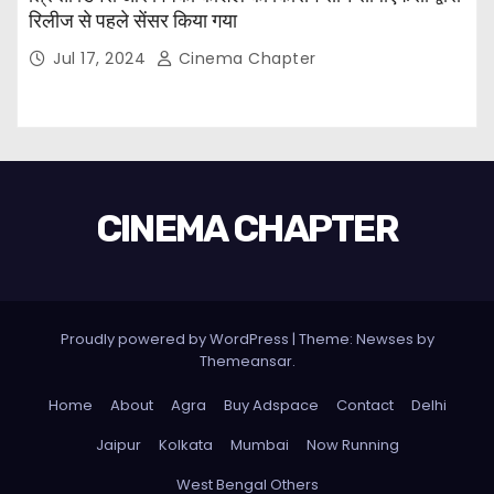
रिलीज से पहले सेंसर किया गया
Jul 17, 2024
Cinema Chapter
CINEMA CHAPTER
Proudly powered by WordPress
|
Theme: Newses by
Themeansar
.
Home
About
Agra
Buy Adspace
Contact
Delhi
Jaipur
Kolkata
Mumbai
Now Running
West Bengal Others