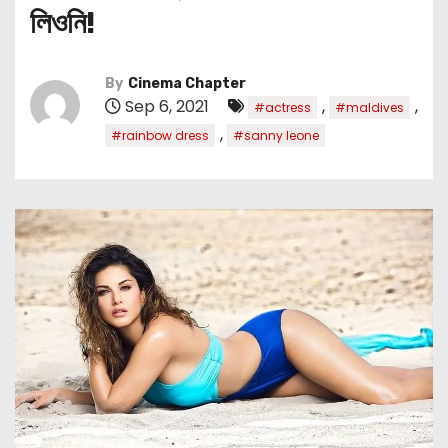
লিওনি!
By
Cinema Chapter
Sep 6, 2021
,
,
#actress
#maldives
,
#rainbow dress
#sanny leone