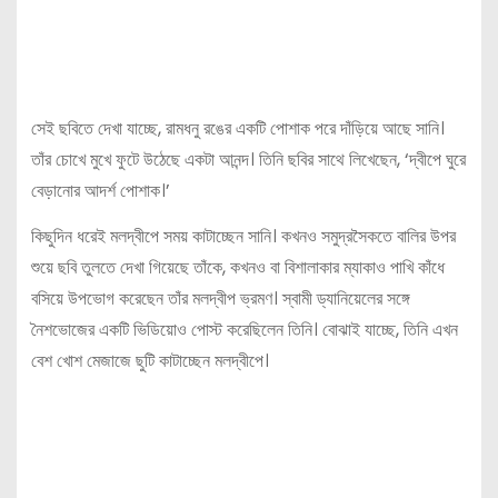
সেই ছবিতে দেখা যাচ্ছে, রামধনু রঙের একটি পোশাক পরে দাঁড়িয়ে আছে সানি।
তাঁর চোখে মুখে ফুটে উঠেছে একটা আনন্দ। তিনি ছবির সাথে লিখেছেন, ‘দ্বীপে ঘুরে
বেড়ানোর আদর্শ পোশাক।’
কিছুদিন ধরেই মলদ্বীপে সময় কাটাচ্ছেন সানি। কখনও সমুদ্রসৈকতে বালির উপর
শুয়ে ছবি তুলতে দেখা গিয়েছে তাঁকে, কখনও বা বিশালাকার ম্যাকাও পাখি কাঁধে
বসিয়ে উপভোগ করেছেন তাঁর মলদ্বীপ ভ্রমণ। স্বামী ড্যানিয়েলের সঙ্গে
নৈশভোজের একটি ভিডিয়োও পোস্ট করেছিলেন তিনি। বোঝাই যাচ্ছে, তিনি এখন
বেশ খোশ মেজাজে ছুটি কাটাচ্ছেন মলদ্বীপে।