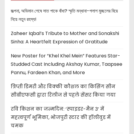
জল্পনা, অভিমান শেষে সাত পাকে বাঁধা? স্মৃতি মন্ধানা-পলাশ মুচ্ছলের বিয়ে
নিয়ে নতুন রহস্য!
Zaheer Iqbal’s Tribute to Mother and Sonakshi
Sinha: A Heartfelt Expression of Gratitude
New Poster for “Khel Khel Mein” Features Star-
Studded Cast Including Akshay Kumar, Taapsee
Pannu, Fardeen Khan, and More
त्रिप्ती डिमरी और विक्की कौशल का किसिंग सीन
सीबीएफसी द्वारा रिलीज से पहले सेंसर किया गया
रवि किशन का जन्मदिन: ‘स्पाइडर-मैन 3’ में
महत्वपूर्ण भूमिका, भोजपुरी स्टार की हॉलीवुड में
चमक