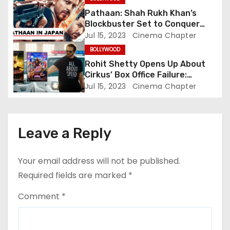
t
Deshmukh
Pathaan: Shah Rukh Khan’s
i
Blockbuster Set to Conquer
Japanese Box Office, Aiming to
Jul 15, 2023
Cinema Chapter
o
Challenge RRR’s Legacy
BOLLYWOOD
n
Rohit Shetty Opens Up About
Cirkus’ Box Office Failure:
Embracing Accountability in
Jul 15, 2023
Cinema Chapter
Success and Failure
Leave a Reply
Your email address will not be published.
Required fields are marked
*
Comment
*