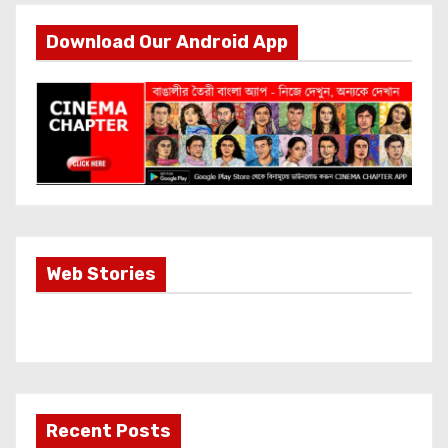
Download Our Android App
Most Important
Web Stories
Info about
Akshay Kumar
New Release
OMG 2
Recent Posts