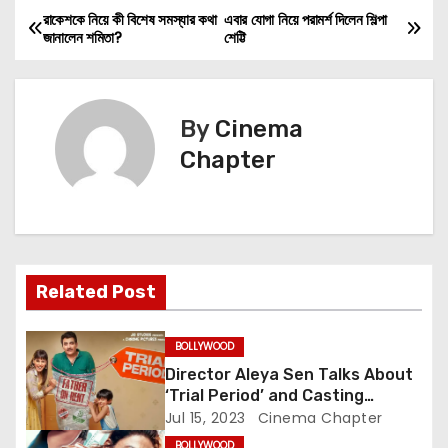
রাকেশকে নিয়ে কী বিশেষ সমস্যার কথা
এবার যোগা নিয়ে পরামর্শ দিলেন শিল্পা
P
জানালেন শমিতা?
শেট্টি
o
s
By
Cinema
t
Chapter
n
a
v
Related Post
i
BOLLYWOOD
g
Director Aleya Sen Talks About
‘Trial Period’ and Casting
a
Choices for the Unconventional
Jul 15, 2023
Cinema Chapter
Family Drama Starring Genelia
BOLLYWOOD