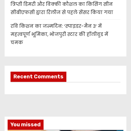
त्रिप्ती डिमरी और विक्की कौशल का किसिंग सीन
सीबीएफसी द्वारा रिलीज से पहले सेंसर किया गया
रवि किशन का जन्मदिन: ‘स्पाइडर-मैन 3’ में
महत्वपूर्ण भूमिका, भोजपुरी स्टार की हॉलीवुड में
चमक
Recent Comments
You missed