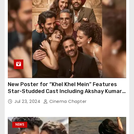
New Poster for “Khel Khel Mein” Features
Star-Studded Cast Including Akshay Kumar,
Taapsee Pannu, Fardeen Khan, and More
Jul 23, 2024
Cinema Chapter
NEWS