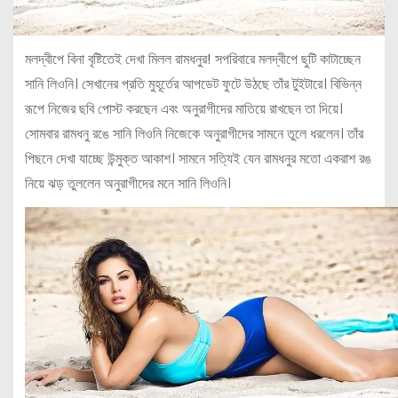
মলদ্বীপে বিনা বৃষ্টিতেই দেখা মিলল রামধনুর! সপরিবারে মলদ্বীপে ছুটি কাটাচ্ছেন
সানি লিওনি। সেখানের প্রতি মুহূর্তের আপডেট ফুটে উঠছে তাঁর টুইটারে। বিভিন্ন
রূপে নিজের ছবি পোস্ট করছেন এবং অনুরাগীদের মাতিয়ে রাখছেন তা দিয়ে।
সোমবার রামধনু রঙে সানি লিওনি নিজেকে অনুরাগীদের সামনে তুলে ধরলেন। তাঁর
পিছনে দেখা যাচ্ছে উন্মুক্ত আকাশ। সামনে সত্যিই যেন রামধনুর মতো একরাশ রঙ
নিয়ে ঝড় তুললেন অনুরাগীদের মনে সানি লিওনি।