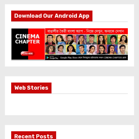
Download Our Android App
Most Important
Web Stories
Info about
Akshay Kumar
New Release
OMG 2
Recent Posts