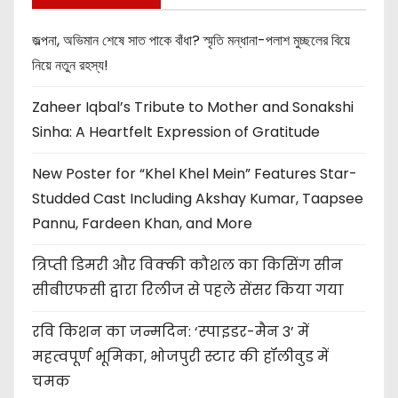
জল্পনা, অভিমান শেষে সাত পাকে বাঁধা? স্মৃতি মন্ধানা-পলাশ মুচ্ছলের বিয়ে
নিয়ে নতুন রহস্য!
Zaheer Iqbal’s Tribute to Mother and Sonakshi
Sinha: A Heartfelt Expression of Gratitude
New Poster for “Khel Khel Mein” Features Star-
Studded Cast Including Akshay Kumar, Taapsee
Pannu, Fardeen Khan, and More
त्रिप्ती डिमरी और विक्की कौशल का किसिंग सीन
सीबीएफसी द्वारा रिलीज से पहले सेंसर किया गया
रवि किशन का जन्मदिन: ‘स्पाइडर-मैन 3’ में
महत्वपूर्ण भूमिका, भोजपुरी स्टार की हॉलीवुड में
चमक