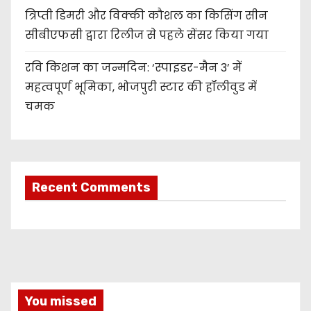
त्रिप्ती डिमरी और विक्की कौशल का किसिंग सीन
सीबीएफसी द्वारा रिलीज से पहले सेंसर किया गया
रवि किशन का जन्मदिन: ‘स्पाइडर-मैन 3’ में
महत्वपूर्ण भूमिका, भोजपुरी स्टार की हॉलीवुड में
चमक
Recent Comments
You missed