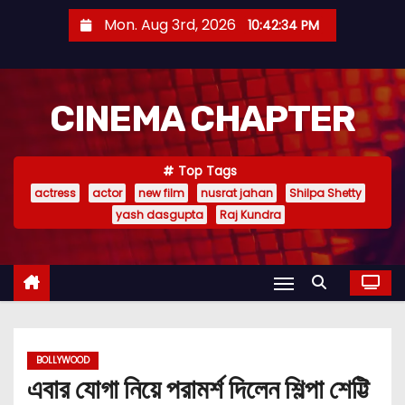
S
Mon. Aug 3rd, 2026
10:42:35 PM
k
i
p
CINEMA CHAPTER
t
o
c
Top Tags
o
actress
actor
new film
nusrat jahan
Shilpa Shetty
n
yash dasgupta
Raj Kundra
t
e
n
t
BOLLYWOOD
এবার যোগা নিয়ে পরামর্শ দিলেন শিল্পা শেট্টি