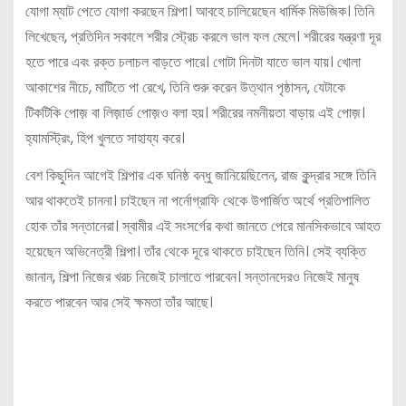
যোগা ম্যাট পেতে যোগা করছেন শিল্পা। আবহে চালিয়েছেন ধার্মিক মিউজিক। তিনি
লিখেছেন, প্রতিদিন সকালে শরীর স্ট্রেচ করলে ভাল ফল মেলে। শরীরের যন্ত্রণা দূর
হতে পারে এবং রক্ত চলাচল বাড়তে পারে। গোটা দিনটা যাতে ভাল যায়। খোলা
আকাশের নীচে, মাটিতে পা রেখে, তিনি শুরু করেন উত্থান পৃষ্ঠাসন, যেটাকে
টিকটিকি পোজ় বা লিজ়ার্ড পোজ়ও বলা হয়। শরীরের নমনীয়তা বাড়ায় এই পোজ়।
হ্যামস্ট্রিং, হিপ খুলতে সাহায্য করে।
বেশ কিছুদিন আগেই শিল্পার এক ঘনিষ্ঠ বন্ধু জানিয়েছিলেন, রাজ কুন্দ্রার সঙ্গে তিনি
আর থাকতেই চাননা। চাইছেন না পর্নোগ্রাফি থেকে উপার্জিত অর্থে প্রতিপালিত
হোক তাঁর সন্তানেরা। স্বামীর এই সংসর্গের কথা জানতে পেরে মানসিকভাবে আহত
হয়েছেন অভিনেত্রী শিল্পা। তাঁর থেকে দূরে থাকতে চাইছেন তিনি। সেই ব্যক্তি
জানান, শিল্পা নিজের খরচ নিজেই চালাতে পারবেন। সন্তানদেরও নিজেই মানুষ
করতে পারবেন আর সেই ক্ষমতা তাঁর আছে।