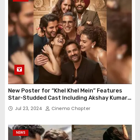
New Poster for “Khel Khel Mein” Features
Star-Studded Cast Including Akshay Kumar,
Taapsee Pannu, Fardeen Khan, and More
Jul 23, 2024
Cinema Chapter
NEWS