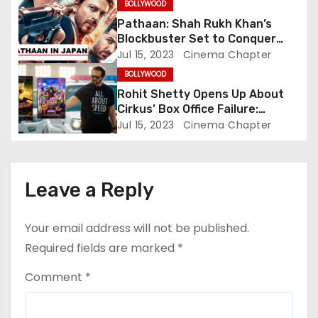
t
BOLLYWOOD
Deshmukh
Pathaan: Shah Rukh Khan’s
i
Blockbuster Set to Conquer
Japanese Box Office, Aiming to
Jul 15, 2023
Cinema Chapter
o
Challenge RRR’s Legacy
BOLLYWOOD
n
Rohit Shetty Opens Up About
Cirkus’ Box Office Failure:
Embracing Accountability in
Jul 15, 2023
Cinema Chapter
Success and Failure
Leave a Reply
Your email address will not be published.
Required fields are marked
*
Comment
*