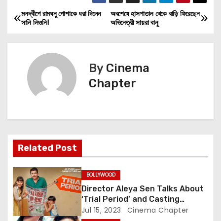
মলদ্বীপে রামধনু পোশাকে ধরা দিলেন
অবশেষে হাসপাতাল থেকে বাড়ি ফিরেছেন
P
সানি লিওনি!
অভিনেত্রী সায়রা বানু
o
s
By
Cinema
t
Chapter
n
a
v
Related Post
i
BOLLYWOOD
g
Director Aleya Sen Talks About
‘Trial Period’ and Casting
a
Choices for the Unconventional
Jul 15, 2023
Cinema Chapter
Family Drama Starring Genelia