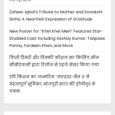
Zaheer Iqbal’s Tribute to Mother and Sonakshi
Sinha: A Heartfelt Expression of Gratitude
New Poster for “Khel Khel Mein” Features Star-
Studded Cast Including Akshay Kumar, Taapsee
Pannu, Fardeen Khan, and More
त्रिप्ती डिमरी और विक्की कौशल का किसिंग सीन
सीबीएफसी द्वारा रिलीज से पहले सेंसर किया गया
रवि किशन का जन्मदिन: ‘स्पाइडर-मैन 3’ में
महत्वपूर्ण भूमिका, भोजपुरी स्टार की हॉलीवुड में
चमक