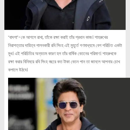
‘বাদশা’-কে আগলে রাখা, তাঁকে রক্ষা করাই তাঁর প্রধান কাজ। শাহরুখের
নিরাপত্তার দায়িত্ব পালনকারী রবি সিংহ এই মুহূর্তে গণমাধ্যমে বেশ পরিচিত একটা
মুখ। এই পরিচিতির অন্যতম কারণ হল তাঁর বার্ষিক বেতনের পরিমাণ। শাহরুখকে
রক্ষা করার বিনিময়ে রবি সিংহ বছরে কত টাকা বেতন পান তা জানলে আপনার চোখ
কপালে উঠবে।