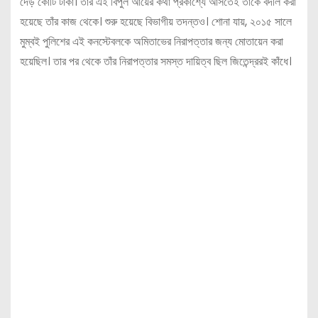
দেড় কোটি টাকা। তাঁর এই বিপুল আয়ের কথা প্রকাশ্যে আসতেই তাঁকে বদলি করা
হয়েছে তাঁর কাজ থেকে। শুরু হয়েছে বিভাগীয় তদন্তও। শোনা যায়, ২০১৫ সালে
মুম্বই পুলিশের এই কনস্টেবলকে অমিতাভের নিরাপত্তার জন্য মোতায়েন করা
হয়েছিল। তার পর থেকে তাঁর নিরাপত্তার সমস্ত দায়িত্ব ছিল জিতেন্দ্ররই কাঁধে।