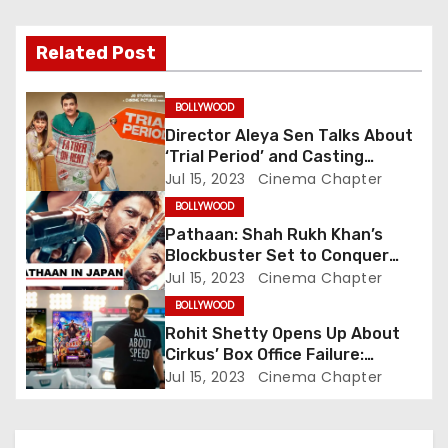
a
v
Related Post
i
BOLLYWOOD
g
Director Aleya Sen Talks About
‘Trial Period’ and Casting
a
Choices for the Unconventional
Jul 15, 2023
Cinema Chapter
Family Drama Starring Genelia
t
BOLLYWOOD
Deshmukh
Pathaan: Shah Rukh Khan’s
i
Blockbuster Set to Conquer
Japanese Box Office, Aiming to
Jul 15, 2023
Cinema Chapter
o
Challenge RRR’s Legacy
BOLLYWOOD
n
Rohit Shetty Opens Up About
Cirkus’ Box Office Failure:
Embracing Accountability in
Jul 15, 2023
Cinema Chapter
Success and Failure