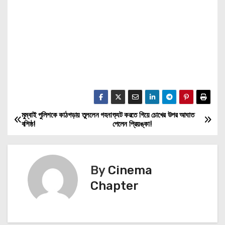
মুম্বাই পুলিশকে কাঠগড়ায় তুললেন গহনা
শ্যুট করতে গিয়ে চোখের উপর আঘাত
P
বশিষ্ঠ!
পেলেন প্রিয়ঙ্কা!
o
s
By
Cinema
t
Chapter
n