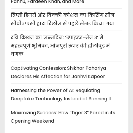
Pannu, Fardeen Khan, and More
त्रिप्ती डिमरी और विक्की कौशल का किसिंग सीन
सीबीएफसी द्वारा रिलीज से पहले सेंसर किया गया
रवि किशन का जन्मदिन: ‘स्पाइडर-मैन 3’ में
महत्वपूर्ण भूमिका, भोजपुरी स्टार की हॉलीवुड में
चमक
Captivating Confession: Shikhar Pahariya
Declares His Affection for Janhvi Kapoor
Harnessing the Power of AI: Regulating
Deepfake Technology Instead of Banning It
Maximizing Success: How “Tiger 3” Fared in its
Opening Weekend