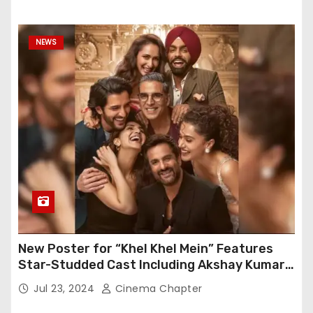
NEWS
New Poster for “Khel Khel Mein” Features
Star-Studded Cast Including Akshay Kumar,
Taapsee Pannu, Fardeen Khan, and More
Jul 23, 2024
Cinema Chapter