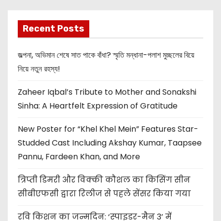
Recent Posts
জল্পনা, অভিমান শেষে সাত পাকে বাঁধা? স্মৃতি মন্ধানা-পলাশ মুচ্ছলের বিয়ে
নিয়ে নতুন রহস্য!
Zaheer Iqbal’s Tribute to Mother and Sonakshi
Sinha: A Heartfelt Expression of Gratitude
New Poster for “Khel Khel Mein” Features Star-
Studded Cast Including Akshay Kumar, Taapsee
Pannu, Fardeen Khan, and More
त्रिप्ती डिमरी और विक्की कौशल का किसिंग सीन
सीबीएफसी द्वारा रिलीज से पहले सेंसर किया गया
रवि किशन का जन्मदिन: ‘स्पाइडर-मैन 3’ में