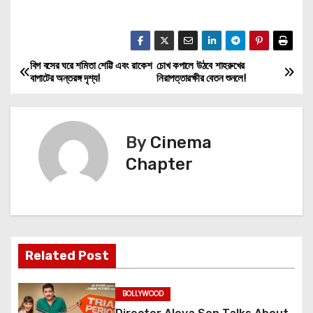
বিগ বসের ঘরে শমিতা শেট্টি এবং রাকেশ
চোখ কপালে উঠবে শাহরুখের
P
বাপাটের অন্তরঙ্গ দৃশ্য!
নিরাপত্তারক্ষীর বেতন শুনলে!
o
s
By
Cinema
t
Chapter
n
a
v
Related Post
i
BOLLYWOOD
g