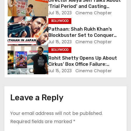
Director Aleya Sen Talks About
‘Trial Period’ and Casting
a
Choices for the Unconventional
Jul 15, 2023
Cinema Chapter
Family Drama Starring Genelia
t
BOLLYWOOD
Deshmukh
Pathaan: Shah Rukh Khan’s
i
Blockbuster Set to Conquer
Japanese Box Office, Aiming to
Jul 15, 2023
Cinema Chapter
o
Challenge RRR’s Legacy
BOLLYWOOD
n
Rohit Shetty Opens Up About
Cirkus’ Box Office Failure:
Embracing Accountability in
Jul 15, 2023
Cinema Chapter
Success and Failure
Leave a Reply
Your email address will not be published.
Required fields are marked
*