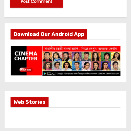
Download Our Android App
Most Important
Web Stories
Info about
Akshay Kumar
New Release
OMG 2