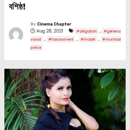
বশিষ্ঠ!
By
Cinema Chapter
Aug 28, 2021
,
#alligation
#gehena
,
,
,
vasist
#harassment
#model
#mumbai
police