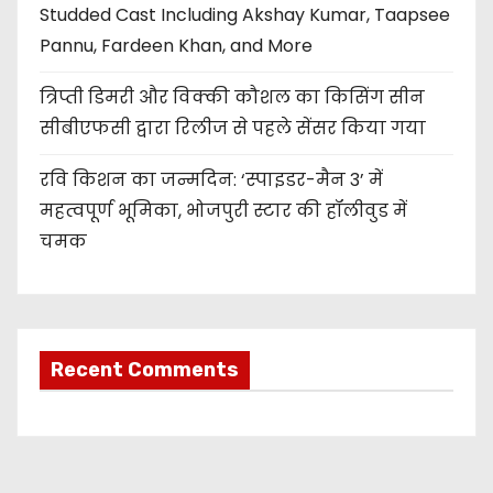
Studded Cast Including Akshay Kumar, Taapsee
Pannu, Fardeen Khan, and More
त्रिप्ती डिमरी और विक्की कौशल का किसिंग सीन
सीबीएफसी द्वारा रिलीज से पहले सेंसर किया गया
रवि किशन का जन्मदिन: ‘स्पाइडर-मैन 3’ में
महत्वपूर्ण भूमिका, भोजपुरी स्टार की हॉलीवुड में
चमक
Recent Comments