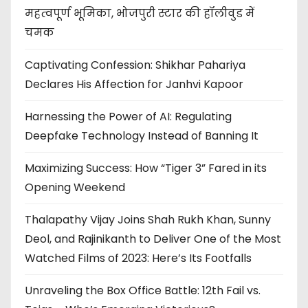
महत्वपूर्ण भूमिका, भोजपुरी स्टार की हॉलीवुड में
चमक
Captivating Confession: Shikhar Pahariya
Declares His Affection for Janhvi Kapoor
Harnessing the Power of AI: Regulating
Deepfake Technology Instead of Banning It
Maximizing Success: How “Tiger 3” Fared in its
Opening Weekend
Thalapathy Vijay Joins Shah Rukh Khan, Sunny
Deol, and Rajinikanth to Deliver One of the Most
Watched Films of 2023: Here’s Its Footfalls
Unraveling the Box Office Battle: 12th Fail vs.