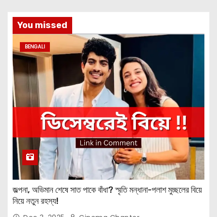
You missed
BENGALI
জল্পনা, অভিমান শেষে সাত পাকে বাঁধা? স্মৃতি মন্ধানা-পলাশ মুচ্ছলের বিয়ে
নিয়ে নতুন রহস্য!