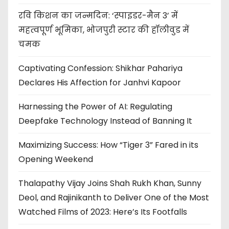
रवि किशन का जन्मदिन: ‘स्पाइडर-मैन 3’ में
महत्वपूर्ण भूमिका, भोजपुरी स्टार की हॉलीवुड में
चमक
Captivating Confession: Shikhar Pahariya
Declares His Affection for Janhvi Kapoor
Harnessing the Power of AI: Regulating
Deepfake Technology Instead of Banning It
Maximizing Success: How “Tiger 3” Fared in its
Opening Weekend
Thalapathy Vijay Joins Shah Rukh Khan, Sunny
Deol, and Rajinikanth to Deliver One of the Most
Watched Films of 2023: Here’s Its Footfalls