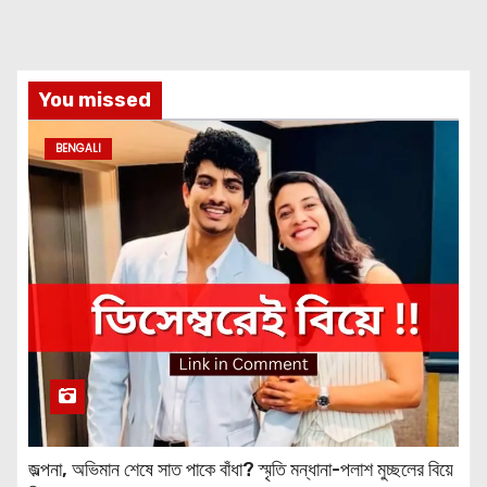
You missed
BENGALI
জল্পনা, অভিমান শেষে সাত পাকে বাঁধা? স্মৃতি মন্ধানা-পলাশ মুচ্ছলের বিয়ে