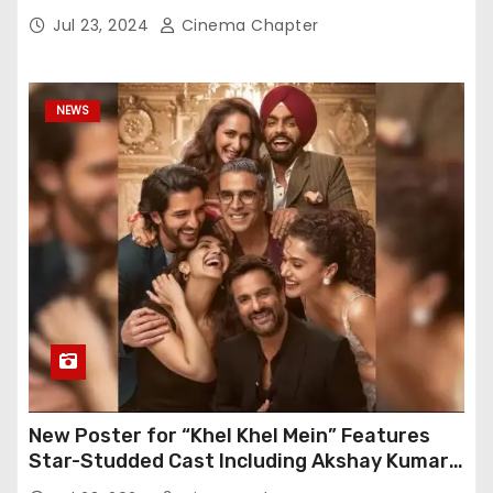
Gratitude
Jul 23, 2024
Cinema Chapter
NEWS
New Poster for “Khel Khel Mein” Features
Star-Studded Cast Including Akshay Kumar,
Taapsee Pannu, Fardeen Khan, and More