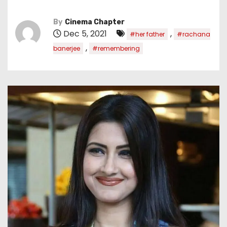
By
Cinema Chapter
Dec 5, 2021
,
#her father
#rachana
,
banerjee
#remembering