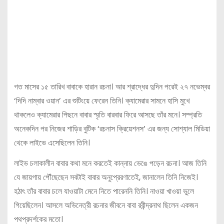
গত মাসের ১৫ তারিখ বাবাকে হারান রচনা। আর শ্রাদ্ধের দুদিন পরেই ২৭ নভেম্বর
‘দিদি নাম্বার ওয়ান’ এর শুটিংয়ে ফেরেন তিনি। ক্যামেরার সামনে হাসি মুখে
থাকলেও ক্যামেরার পিছনে বাবার স্মৃতি বারবার ফিরে আসছে তাঁর মনে। সম্প্রতি
অনেকদিন পর নিজের শাড়ির বুটিক ‘রচনাস ক্রিয়েশনস’ এর জন্য সোশ্যাল মিডিয়া
থেকে লাইভে এসেছিলেন তিনি।
লাইভ চলাকালীন বাবার কথা মনে করতেই কান্নায় ভেঙে পড়েন রচনা। আজ তিনি
যে জায়গায় পৌঁছেছেন সবটাই বাবার অনুপ্রেরণাতেই, জানালেন তিনি নিজেই।
হঠাৎ তাঁর বাবার চলে যাওয়াটা মেনে নিতে পারেননি তিনি। নাওয়া খাওয়া ভুলে
গিয়েছিলেন। আসলে অভিনেত্রী রচনার জীবনে বাবা রবীন্দ্রনাথ ছিলেন একজন
পথপ্রদর্শকের মতো।