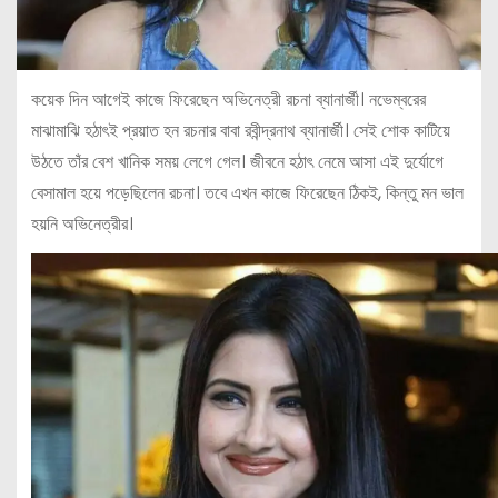
কয়েক দিন আগেই কাজে ফিরেছেন অভিনেত্রী রচনা ব্যানার্জী। নভেম্বরের
মাঝামাঝি হঠাৎই প্রয়াত হন রচনার বাবা রবীন্দ্রনাথ ব্যানার্জী। সেই শোক কাটিয়ে
উঠতে তাঁর বেশ খানিক সময় লেগে গেল। জীবনে হঠাৎ নেমে আসা এই দুর্যোগে
বেসামাল হয়ে পড়েছিলেন রচনা। তবে এখন কাজে ফিরেছেন ঠিকই, কিন্তু মন ভাল
হয়নি অভিনেত্রীর।