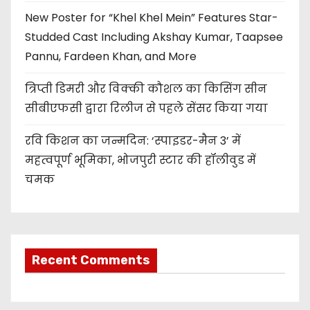
New Poster for “Khel Khel Mein” Features Star-
Studded Cast Including Akshay Kumar, Taapsee
Pannu, Fardeen Khan, and More
त्रिप्ती डिमरी और विक्की कौशल का किसिंग सीन
सीबीएफसी द्वारा रिलीज से पहले सेंसर किया गया
रवि किशन का जन्मदिन: ‘स्पाइडर-मैन 3’ में
महत्वपूर्ण भूमिका, भोजपुरी स्टार की हॉलीवुड में
चमक
Recent Comments