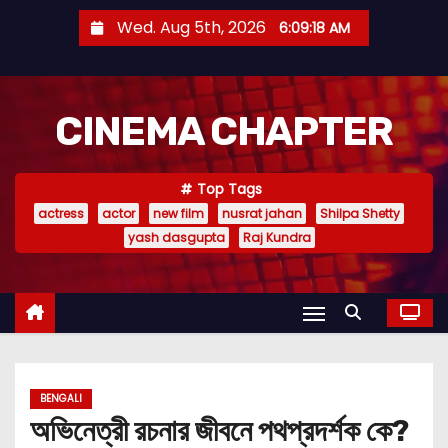
S
Wed. Aug 5th, 2026
6:09:19 AM
k
i
p
CINEMA CHAPTER
t
o
c
Top Tags
o
actress
actor
new film
nusrat jahan
Shilpa Shetty
n
yash dasgupta
Raj Kundra
t
e
n
t
BENGALI
অভিনেত্রী রচনার জীবনে পথপ্রদর্শক কে?