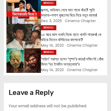
BENGALI
g
জল্পনা, অভিমান শেষে সাত পাকে বাঁধা? স্মৃতি
মন্ধানা-পলাশ মুচ্ছলের বিয়ে নিয়ে নতুন রহস্য!
a
Dec 3, 2025
Cinema Chapter
t
BENGALI
২৫ বছর বয়স অবধি নিজে হাতে খাননি শাহরুখ! কে
i
খাইয়ে দিতেন বলিউডের বাদশাকে?
May 14, 2023
Cinema Chapter
o
BENGALI
n
‘পাঠান’ পরাস্ত হলেন ‘পুষ্পা’র কাছে! দক্ষিণেই খোঁজ
মিলল ‘দ্য ইম্মর্টাল অশ্বত্থামা’র
May 14, 2023
Cinema Chapter
Leave a Reply
Your email address will not be published.