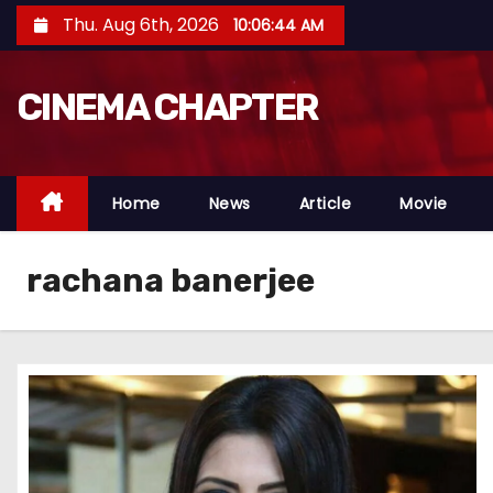
S
Thu. Aug 6th, 2026
10:06:45 AM
k
i
CINEMA CHAPTER
p
t
o
c
Home
News
Article
Movie
o
n
rachana banerjee
t
e
n
t