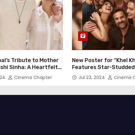
al’s Tribute to Mother
New Poster for “Khel Kh
hi Sinha: A Heartfelt
Features Star-Studded
n of Gratitude
Including Akshay Kumar
024
Cinema Chapter
Jul 23, 2024
Cinema C
Pannu, Fardeen Khan, 