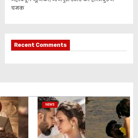
चमक
Recent Comments
NEWS