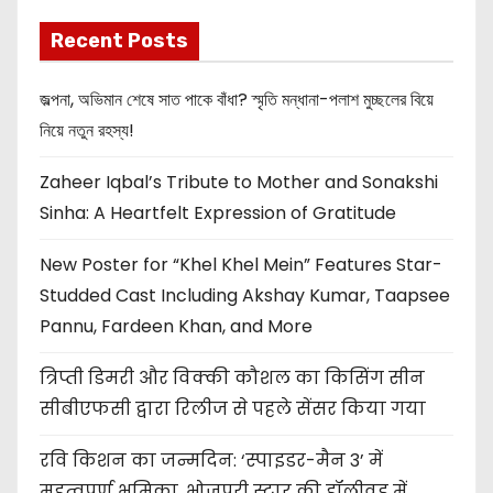
Recent Posts
জল্পনা, অভিমান শেষে সাত পাকে বাঁধা? স্মৃতি মন্ধানা-পলাশ মুচ্ছলের বিয়ে
নিয়ে নতুন রহস্য!
Zaheer Iqbal’s Tribute to Mother and Sonakshi
Sinha: A Heartfelt Expression of Gratitude
New Poster for “Khel Khel Mein” Features Star-
Studded Cast Including Akshay Kumar, Taapsee
Pannu, Fardeen Khan, and More
त्रिप्ती डिमरी और विक्की कौशल का किसिंग सीन
सीबीएफसी द्वारा रिलीज से पहले सेंसर किया गया
रवि किशन का जन्मदिन: ‘स्पाइडर-मैन 3’ में
महत्वपूर्ण भूमिका, भोजपुरी स्टार की हॉलीवुड में