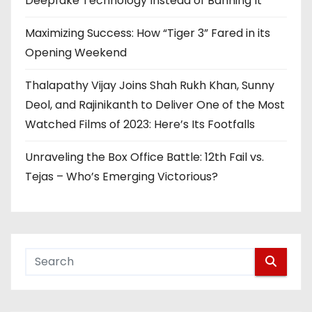
Deepfake Technology Instead of Banning It
Maximizing Success: How “Tiger 3” Fared in its
Opening Weekend
Thalapathy Vijay Joins Shah Rukh Khan, Sunny
Deol, and Rajinikanth to Deliver One of the Most
Watched Films of 2023: Here’s Its Footfalls
Unraveling the Box Office Battle: 12th Fail vs.
Tejas – Who’s Emerging Victorious?