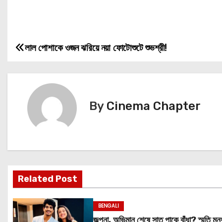
লাল পোশাকে ওজন ঝরিয়ে নয়া ফোটোশুটে শুভশ্রী!
P
o
s
By
Cinema Chapter
t
n
a
v
Related Post
i
BENGALI
g
জল্পনা, অভিমান শেষে সাত পাকে বাঁধা? স্মৃতি মন্