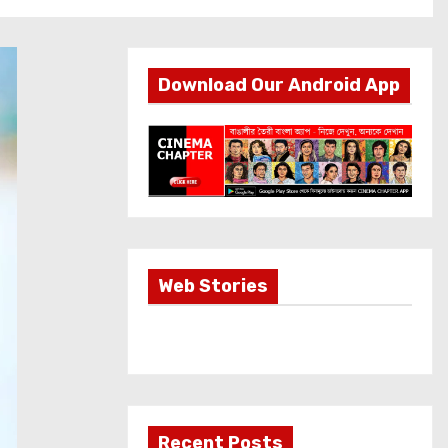
Download Our Android App
Most Important
Web Stories
Info about
Akshay Kumar
New Release
OMG 2
Recent Posts