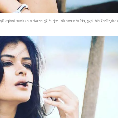
ী মধুমিতা সরকার নেমে পড়লেন সুইমিং পুলে। তাঁর জলকেলির কিছু মুহূর্ত তিনি ইনস্টাগ্রামে