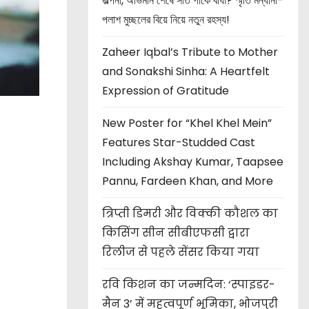
জল্পনা, অভিমান শেষে সাত পাকে বাঁধা? স্মৃতি মন্ধানা-
পলাশ মুচ্ছলের বিয়ে নিয়ে নতুন রহস্য!
Zaheer Iqbal’s Tribute to Mother
and Sonakshi Sinha: A Heartfelt
Expression of Gratitude
New Poster for “Khel Khel Mein”
Features Star-Studded Cast
Including Akshay Kumar, Taapsee
Pannu, Fardeen Khan, and More
त्रिप्ती डिमरी और विक्की कौशल का
किसिंग सीन सीबीएफसी द्वारा
रिलीज से पहले सेंसर किया गया
रवि किशन का जन्मदिन: ‘स्पाइडर-
मैन 3’ में महत्वपूर्ण भूमिका, भोजपुरी