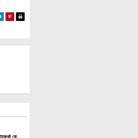
াহরুখ! কে