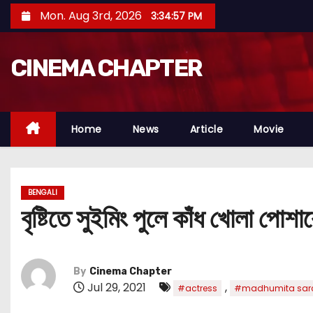
S
Mon. Aug 3rd, 2026
3:34:58 PM
k
i
CINEMA CHAPTER
p
t
o
c
Home
News
Article
Movie
o
n
t
BENGALI
e
বৃষ্টিতে সুইমিং পুলে কাঁধ খোলা পোশা
n
t
By
Cinema Chapter
Jul 29, 2021
,
#actress
#madhumita sar