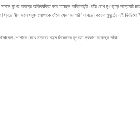
নে মুখের অজস্র অভিব্যক্তি করে যাচ্ছেন অভিনেত্রী। তাঁর চোখ মুখ জুড়ে লাস্যময়ী চাহনি। 
 স্বচ্ছ নীল জলে সবুজ পোশাকে তাঁকে যেন ‘জলপরী’ লাগছে। কয়েক মুহূর্তের এই ভিডিয়ো ইনস
লামেলা পোশাকে দেখে মন্তব্য বাক্সে নিজেদের মুগ্ধতা প্রকাশ করেছেন তাঁরা।