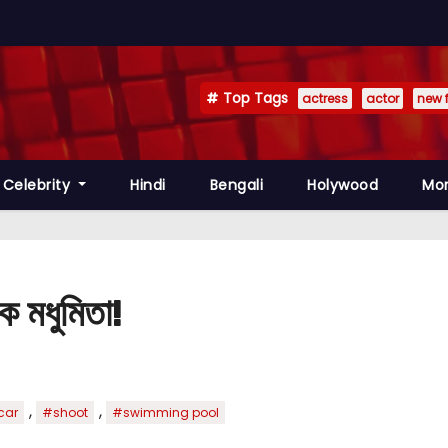
Top Tags
actress
actor
new 
Celebrity
Hindi
Bengali
Holywood
Mo
কে মধুমিতা!
,
,
car
#shoot
#swimming pool