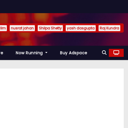
film
nusrat jahan
Shilpa Shetty
yash dasgupta
Raj Kundra
re
Now Running
Buy Adspace