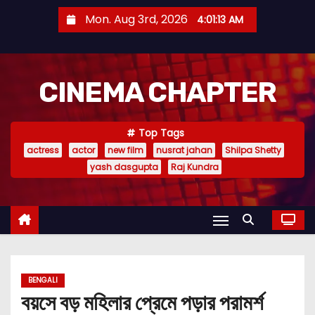
S
Mon. Aug 3rd, 2026
4:01:14 AM
k
i
p
CINEMA CHAPTER
t
o
c
Top Tags
o
actress
actor
new film
nusrat jahan
Shilpa Shetty
n
yash dasgupta
Raj Kundra
t
e
n
t
BENGALI
বয়সে বড় মহিলার প্রেমে পড়ার পরামর্শ