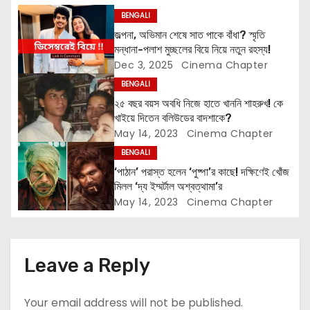
i
BENGALI
g
জল্পনা, অভিমান শেষে সাত পাকে বাঁধা? স্মৃতি
মন্ধানা-পলাশ মুচ্ছলের বিয়ে নিয়ে নতুন রহস্য!
a
Dec 3, 2025
Cinema Chapter
t
BENGALI
২৫ বছর বয়স অবধি নিজে হাতে খাননি শাহরুখ! কে
i
খাইয়ে দিতেন বলিউডের বাদশাকে?
May 14, 2023
Cinema Chapter
o
BENGALI
n
‘পাঠান’ পরাস্ত হলেন ‘পুষ্পা’র কাছে! দক্ষিণেই খোঁজ
মিলল ‘দ্য ইম্মর্টাল অশ্বত্থামা’র
May 14, 2023
Cinema Chapter
Leave a Reply
Your email address will not be published.