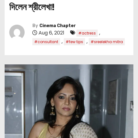
দিলেন শ্রীলেখা!
By
Cinema Chapter
Aug 6, 2021
,
#actress
,
,
#consultant
#few tips
#sreelekha mitra