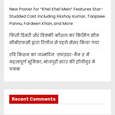
New Poster for “Khel Khel Mein” Features Star-
Studded Cast Including Akshay Kumar, Taapsee
Pannu, Fardeen Khan, and More
त्रिप्ती डिमरी और विक्की कौशल का किसिंग सीन
सीबीएफसी द्वारा रिलीज से पहले सेंसर किया गया
रवि किशन का जन्मदिन: ‘स्पाइडर-मैन 3’ में
महत्वपूर्ण भूमिका, भोजपुरी स्टार की हॉलीवुड में
चमक
Recent Comments