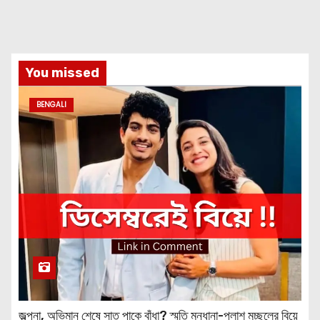
You missed
BENGALI
জল্পনা, অভিমান শেষে সাত পাকে বাঁধা? স্মৃতি মন্ধানা-পলাশ মুচ্ছলের বিয়ে