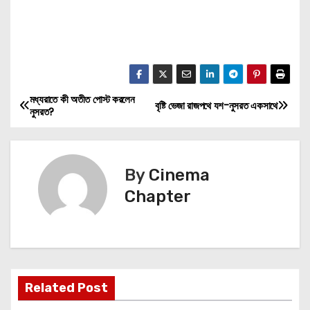
মধ্যরাতে কী অতীত পোস্ট করলেন
P
বৃষ্টি ভেজা রাজপথে যশ-নুসরত একসাথে
নুসরত?
o
s
By
Cinema
t
Chapter
n
a
v
Related Post