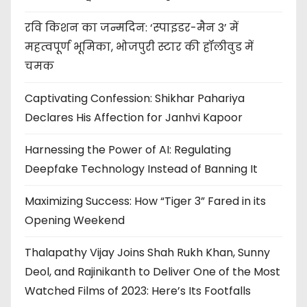
रवि किशन का जन्मदिन: ‘स्पाइडर-मैन 3’ में
महत्वपूर्ण भूमिका, भोजपुरी स्टार की हॉलीवुड में
चमक
Captivating Confession: Shikhar Pahariya
Declares His Affection for Janhvi Kapoor
Harnessing the Power of AI: Regulating
Deepfake Technology Instead of Banning It
Maximizing Success: How “Tiger 3” Fared in its
Opening Weekend
Thalapathy Vijay Joins Shah Rukh Khan, Sunny
Deol, and Rajinikanth to Deliver One of the Most
Watched Films of 2023: Here’s Its Footfalls