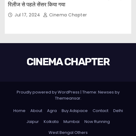
रिलीज से पहले सेंसर किया गया
Jul 17, 2024
Cinema Chapter
CINEMA CHAPTER
Proudly powered by WordPress
|
Theme: Newses by
Themeansar
.
Home
About
Agra
Buy Adspace
Contact
Delhi
Jaipur
Kolkata
Mumbai
Now Running
West Bengal Others