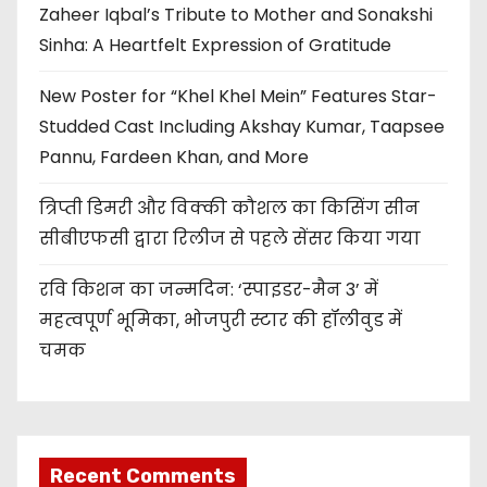
Zaheer Iqbal’s Tribute to Mother and Sonakshi
Sinha: A Heartfelt Expression of Gratitude
New Poster for “Khel Khel Mein” Features Star-
Studded Cast Including Akshay Kumar, Taapsee
Pannu, Fardeen Khan, and More
त्रिप्ती डिमरी और विक्की कौशल का किसिंग सीन
सीबीएफसी द्वारा रिलीज से पहले सेंसर किया गया
रवि किशन का जन्मदिन: ‘स्पाइडर-मैन 3’ में
महत्वपूर्ण भूमिका, भोजपुरी स्टार की हॉलीवुड में
चमक
Recent Comments