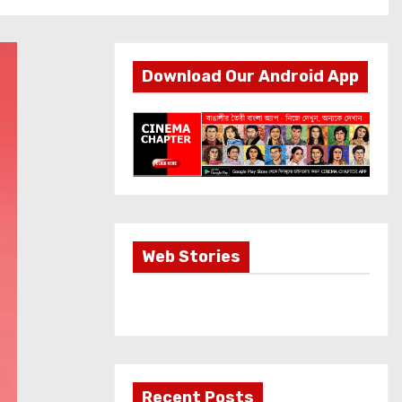
Download Our Android App
Most Important
Web Stories
Info about
Akshay Kumar
New Release
OMG 2
Recent Posts