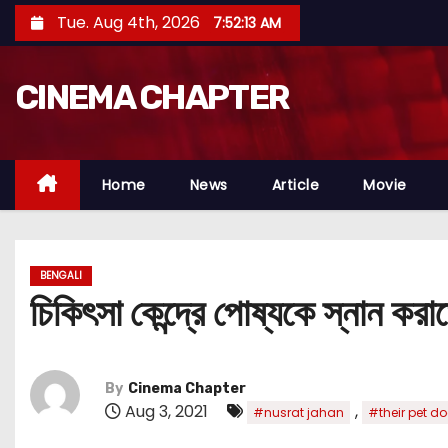
S
Tue. Aug 4th, 2026
7:52:14 AM
k
i
CINEMA CHAPTER
p
t
o
c
Home
News
Article
Movie
o
n
t
BENGALI
e
চিকিৎসা কেন্দ্রে পোষ্যকে স্নান ক
n
t
By
Cinema Chapter
Aug 3, 2021
,
#nusrat jahan
#their pet d