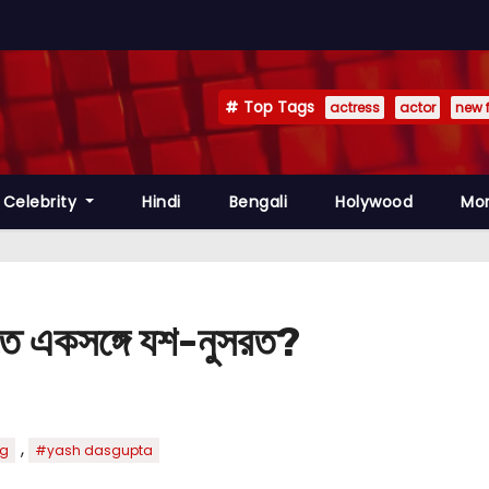
Top Tags
actress
actor
new 
Celebrity
Hindi
Bengali
Holywood
Mo
রাতে একসঙ্গে যশ-নুসরত?
,
og
#yash dasgupta