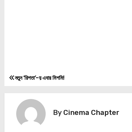
নতুন ‘রিশতা’-য় এবার মিশমি!
P
o
s
By
Cinema Chapter
t
n