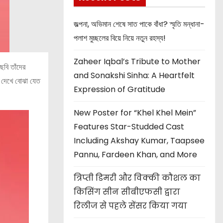
জল্পনা, অভিমান শেষে সাত পাকে বাঁধা? স্মৃতি মন্ধানা-
পলাশ মুচ্ছলের বিয়ে নিয়ে নতুন রহস্য!
Zaheer Iqbal’s Tribute to Mother
ছবি তাঁদের
and Sonakshi Sinha: A Heartfelt
ি দেখে বোঝা যেত
Expression of Gratitude
New Poster for “Khel Khel Mein”
Features Star-Studded Cast
Including Akshay Kumar, Taapsee
Pannu, Fardeen Khan, and More
त्रिप्ती डिमरी और विक्की कौशल का
किसिंग सीन सीबीएफसी द्वारा
रिलीज से पहले सेंसर किया गया