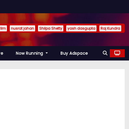
film
nusrat jahan
Shilpa Shetty
yash dasgupta
Raj Kundra
re
Now Running
Buy Adspace