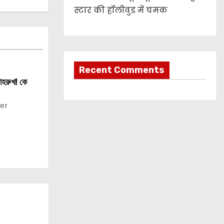
स्टार की हॉलीवुड में चमक
Recent Comments
াহরুখ! কে
er