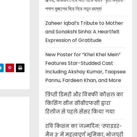
জল্পনা, অভিমান শেষে সাত পাকে বাঁধা? স্মৃতি মন্ধানা-
পলাশ মুচ্ছলের বিয়ে নিয়ে নতুন রহস্য!
Zaheer Iqbal’s Tribute to Mother
and Sonakshi Sinha: A Heartfelt
Expression of Gratitude
New Poster for “Khel Khel Mein”
Features Star-Studded Cast
Including Akshay Kumar, Taapsee
Pannu, Fardeen Khan, and More
त्रिप्ती डिमरी और विक्की कौशल का
किसिंग सीन सीबीएफसी द्वारा
रिलीज से पहले सेंसर किया गया
रवि किशन का जन्मदिन: ‘स्पाइडर-
मैन 3’ में महत्वपूर्ण भूमिका, भोजपुरी