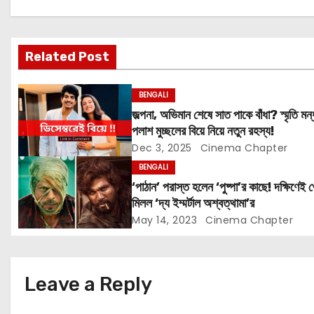
a
v
Related Post
i
BENGALI
g
জল্পনা, অভিমান শেষে সাত পাকে বাঁধা? স্মৃতি মন্
পলাশ মুচ্ছলের বিয়ে নিয়ে নতুন রহস্য!
a
Dec 3, 2025
Cinema Chapter
t
BENGALI
‘পাঠান’ পরাস্ত হলেন ‘পুষ্পা’র কাছে! দক্ষিণেই 
i
মিলল ‘দ্য ইম্মর্টাল অশ্বত্থামা’র
May 14, 2023
Cinema Chapter
o
n
Leave a Reply