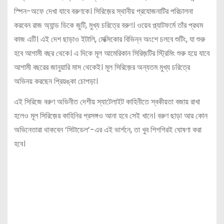
স্পিন-অফে দেখা যাবে বরুণকে। সিরিজ়ের স্থানীয় প্রযোজনাটির পরিচালনা
করবেন রাজ অ্যান্ড ডিকে জুটি, মুখ্য চরিত্রে বরুণ। ওয়েব প্ল্যাটফর্মে তাঁর প্রথম
কাজ এটি। এই দেশ ছাড়াও ইটালি, মেক্সিকোর বিভিন্ন অংশে চলবে শুটিং, যা শুরু
হবে আগামী বছর থেকে। এ দিকে মূল আমেরিকান সিরিজ়টির স্ট্রিমিং শুরু হয়ে যাবে
আগামী বছরের জানুয়ারি মাস থেকেই। মূল সিরিজ়ের অন্যতম মুখ্য চরিত্রে
অভিনয় করছেন প্রিয়ঙ্কা চোপড়া।
এই সিরিজে বরুণ অভিনীত দেশীয় স্যাটেলাইট কাহিনীতে স্বকীয়তা বজায় রাখা
হলেও মূল সিরিজ়ের কাহিনির প্রসঙ্গও আনা হবে সেই খানে। বরুণ ছাড়া আর কোন
অভিনেতারা থাকবেন ‘সিটাডেল’-এর এই ভার্শনে, তা খুব শিগগিরই ঘোষণা করা
হবে।