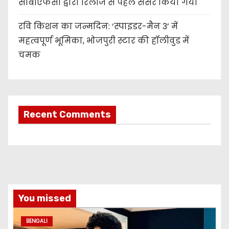
सीबीएफसी द्वारा रिलीज से पहले सेंसर किया गया
रवि किशन का जन्मदिन: ‘स्पाइडर-मैन 3’ में
महत्वपूर्ण भूमिका, भोजपुरी स्टार की हॉलीवुड में
चमक
Recent Comments
You missed
BENGALI