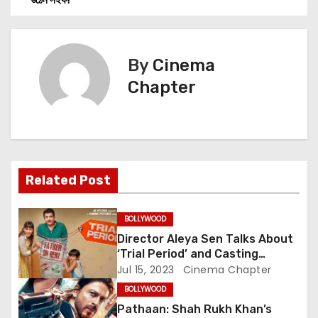
o
s
By
Cinema
t
Chapter
n
a
v
Related Post
i
BOLLYWOOD
g
Director Aleya Sen Talks About
‘Trial Period’ and Casting
a
Choices for the Unconventional
Jul 15, 2023
Cinema Chapter
Family Drama Starring Genelia
t
BOLLYWOOD
Deshmukh
Pathaan: Shah Rukh Khan’s