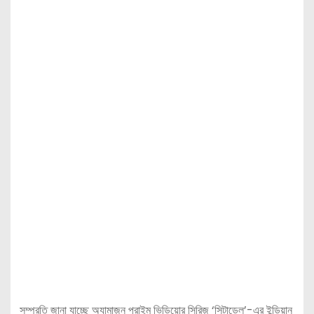
সম্প্রতি জানা যাচ্ছে অ্যামাজ়ন প্রাইম ভিডিয়োর সিরিজ় ‘সিটাডেল’-এর ইন্ডিয়ান