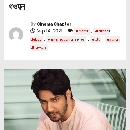
ধওয়ন
By
Cinema Chapter
Sep 14, 2021
,
#actor
#digital
,
,
,
debut
#international series
#ott
#varun
dhawan