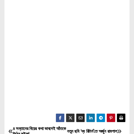
৪ সন্তানের বিয়ের কথা ভাবলেই আঁতকে
P
নতুন ছবি ‘দ্য রিটার্ন’তে অর্জুন রামপাল
উঠেন সইফ!