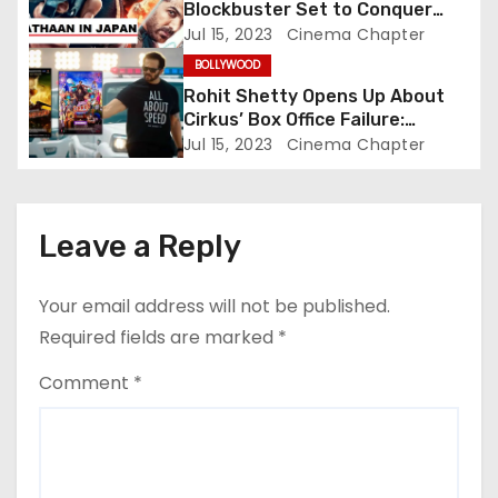
i
Blockbuster Set to Conquer
Japanese Box Office, Aiming to
Jul 15, 2023
Cinema Chapter
o
Challenge RRR’s Legacy
BOLLYWOOD
n
Rohit Shetty Opens Up About
Cirkus’ Box Office Failure:
Embracing Accountability in
Jul 15, 2023
Cinema Chapter
Success and Failure
Leave a Reply
Your email address will not be published.
Required fields are marked
*
Comment
*