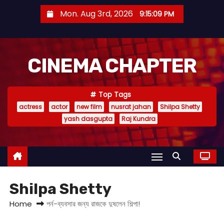
S
Mon. Aug 3rd, 2026
9:15:11 PM
k
i
p
CINEMA CHAPTER
t
o
c
Top Tags
o
actress
actor
new film
nusrat jahan
Shilpa Shetty
n
yash dasgupta
Raj Kundra
t
e
n
t
Shilpa Shetty
Home
পর্ন-ব্যবসার জন্য রাজকে দুষলেন শিল্পা!