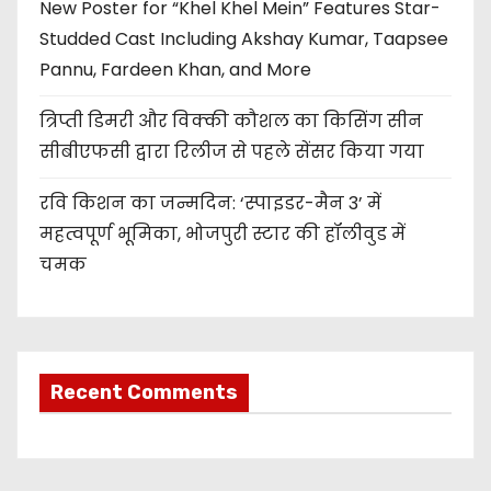
New Poster for “Khel Khel Mein” Features Star-
Studded Cast Including Akshay Kumar, Taapsee
Pannu, Fardeen Khan, and More
त्रिप्ती डिमरी और विक्की कौशल का किसिंग सीन
सीबीएफसी द्वारा रिलीज से पहले सेंसर किया गया
रवि किशन का जन्मदिन: ‘स्पाइडर-मैन 3’ में
महत्वपूर्ण भूमिका, भोजपुरी स्टार की हॉलीवुड में
चमक
Recent Comments