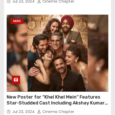
Jul 23, 2024
Cinema Chapter
NEWS
New Poster for “Khel Khel Mein” Features
Star-Studded Cast Including Akshay Kumar,
Taapsee Pannu, Fardeen Khan, and More
Jul 23, 2024
Cinema Chapter