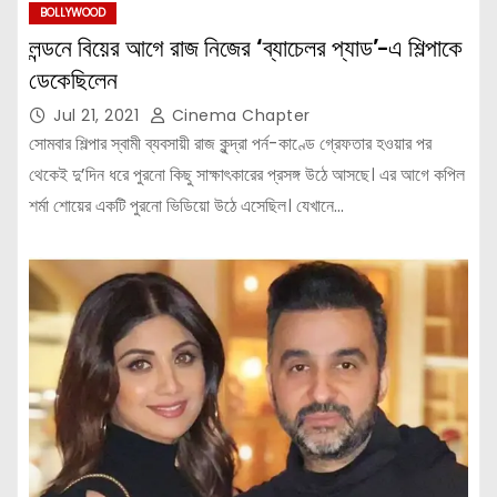
BOLLYWOOD
লন্ডনে বিয়ের আগে রাজ নিজের ‘ব্যাচেলর প্যাড’-এ শিল্পাকে
ডেকেছিলেন
Jul 21, 2021
Cinema Chapter
সোমবার শিল্পার স্বামী ব্যবসায়ী রাজ কুন্দ্রা পর্ন-কাণ্ডে গ্রেফতার হওয়ার পর
থেকেই দু’দিন ধরে পুরনো কিছু সাক্ষাৎকারের প্রসঙ্গ উঠে আসছে। এর আগে কপিল
শর্মা শোয়ের একটি পুরনো ভিডিয়ো উঠে এসেছিল। যেখানে…