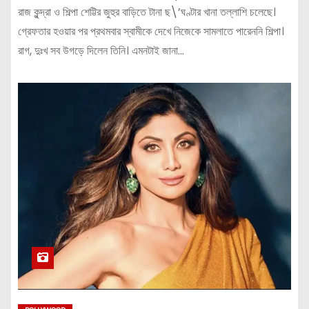
রাজ কুন্দ্রা ও শিল্পা শেট্টির জুহুর বাড়িতে টানা ছ\’ঘণ্টার খানা তল্লাশি চলেছে।
গ্রেফতার হওয়ার পর প্রথমবার স্বামীকে দেখে নিজেকে সামলাতে পারেননি শিল্পা।
রাগ, দুঃখ সব উগড়ে দিলেন তিনি। এমনটাই জানা…