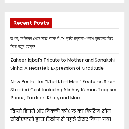
OMG 2
t
i
Recent Posts
o
জল্পনা, অভিমান শেষে সাত পাকে বাঁধা? স্মৃতি মন্ধানা-পলাশ মুচ্ছলের বিয়ে
n
নিয়ে নতুন রহস্য!
Zaheer Iqbal’s Tribute to Mother and Sonakshi
Sinha: A Heartfelt Expression of Gratitude
New Poster for “Khel Khel Mein” Features Star-
Studded Cast Including Akshay Kumar, Taapsee
Pannu, Fardeen Khan, and More
त्रिप्ती डिमरी और विक्की कौशल का किसिंग सीन
सीबीएफसी द्वारा रिलीज से पहले सेंसर किया गया