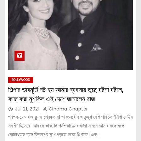
BOLLYWOOD
শিল্পার ভাবমূর্তি নষ্ট হয় আমার ব্যবসায় তুচ্ছ ঘটনা ঘটলে,
কাজ করা মুশকিল এই দেশে জানালেন রাজ
Jul 21, 2021
Cinema Chapter
পর্ন-কাণ্ডে রাজ কুন্দ্রা গ্রেফতার। ভারতবর্ষে রাজ কুন্দ্রা বেশি পরিচিত ‘শিল্পা শেট্টির
স্বামী’ হিসেবে। আর সে কারণেই পর্ন-কাণ্ডের ঘটনা সামনে আসার সঙ্গে সঙ্গে
নেটমাধ্যমে ব্যঙ্গ বিদ্রুপের মুখে পড়তে হচ্ছে শিল্পাকে। এক…