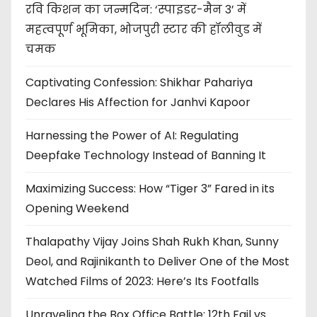
रवि किशन का जन्मदिन: ‘स्पाइडर-मैन 3’ में
महत्वपूर्ण भूमिका, भोजपुरी स्टार की हॉलीवुड में
चमक
Captivating Confession: Shikhar Pahariya
Declares His Affection for Janhvi Kapoor
Harnessing the Power of AI: Regulating
Deepfake Technology Instead of Banning It
Maximizing Success: How “Tiger 3” Fared in its
Opening Weekend
Thalapathy Vijay Joins Shah Rukh Khan, Sunny
Deol, and Rajinikanth to Deliver One of the Most
Watched Films of 2023: Here’s Its Footfalls
Unraveling the Box Office Battle: 12th Fail vs.