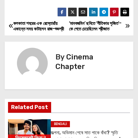
কলকাতা শহরের এক রেস্তোরাঁয়
‘মানবজমিন’ ছবিতে ‘গীতিকার সৃজিত’-
P
একান্তে সময় কাটালেন রাজ-শুভশ্রী
কে পেতে চেয়েছিলেন শ্রীজাত
o
s
By
Cinema
t
Chapter
n
a
v
Related Post
i
BENGALI
g
জল্পনা, অভিমান শেষে সাত পাকে বাঁধা? স্মৃতি