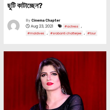
ছুটি কাটাচ্ছেন?
By
Cinema Chapter
Aug 23, 2021
,
#actress
,
,
#maldives
#srabanti chatterjee
#tour