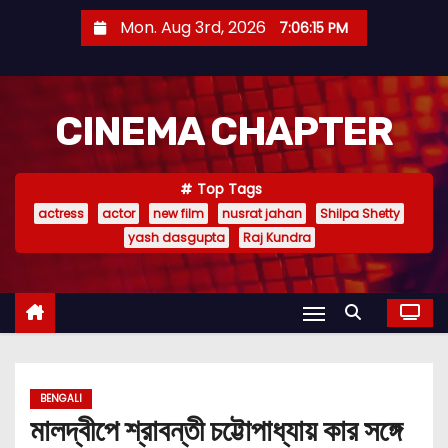
S
Mon. Aug 3rd, 2026
7:06:16 PM
k
i
p
CINEMA CHAPTER
t
o
c
Top Tags
o
actress
actor
new film
nusrat jahan
Shilpa Shetty
n
yash dasgupta
Raj Kundra
t
e
n
t
BENGALI
মালদ্বীপে শ্রাবন্তী চট্টোপাধ্যায় কার সঙ্গে