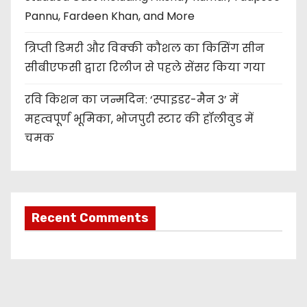
Pannu, Fardeen Khan, and More
त्रिप्ती डिमरी और विक्की कौशल का किसिंग सीन
सीबीएफसी द्वारा रिलीज से पहले सेंसर किया गया
रवि किशन का जन्मदिन: ‘स्पाइडर-मैन 3’ में
महत्वपूर्ण भूमिका, भोजपुरी स्टार की हॉलीवुड में
चमक
Recent Comments