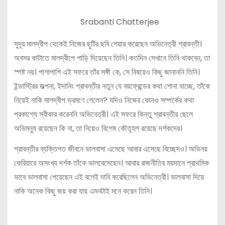
Srabanti Chatterjee
সুদূর মালদ্বীপ থেকেই নিজের ছুটির ছবি শেয়ার করেছেন অভিনেত্রী শ্রাবন্তী।
অবসর কাটাতে মালদ্বীপে পাড়ি দিয়েছেন তিনি। কতদিন সেখানে তিনি থাকবেন, তা
স্পষ্ট নয়। পাশাপাশি এই সফরে তাঁর সঙ্গী কে, সে বিষয়েও কিছু জানাননি তিনি।
ইন্ডাস্ট্রির জল্পনা, ইদানিং শ্রাবন্তীর নতুন যে বয়ফ্রেন্ডের কথা শোনা যাচ্ছে, তাঁকে
নিয়েই নাকি মালদ্বীপ ভ্রমণে গেলেন? যদিও নিজের কোনও সম্পর্কের কথা
প্রকাশ্যে স্বীকার করেননি অভিনেত্রী। এই সফরে কিন্তু শ্রাবন্তীর ছেলে
অভিমন্যু রয়েছেন কি না, তা নিয়েও বিশেষ কৌতূহল রয়েছে দর্শকদের।
শ্রাবন্তীর ব্যক্তিগত জীবনে ভালবাসা এসেছে আবার এসেছে বিচ্ছেদও। অভিনয়
কেরিয়ারে অসংখ্য দর্শক তাঁকে ভালবেসেছেন। আবার রাজনীতির ময়দানে প্রাথমিক
ভাবে ভালবাসা পেয়েছেন এই বলেই দাবি করেছিলেন অভিনেত্রী। ভালবাসা দিয়ে
নাকি অনেক কিছু জয় করা যায় এমনটাই মনে করেন তিনি।