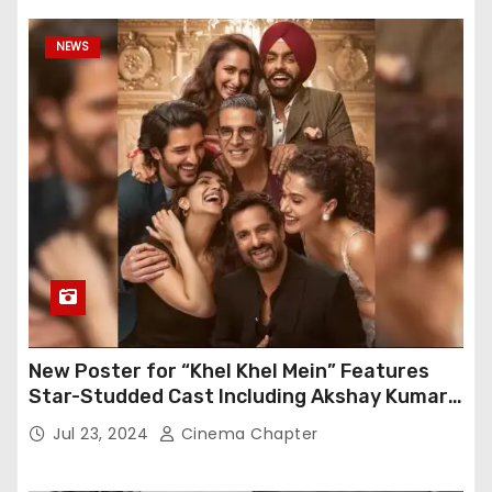
NEWS
New Poster for “Khel Khel Mein” Features
Star-Studded Cast Including Akshay Kumar,
Taapsee Pannu, Fardeen Khan, and More
Jul 23, 2024
Cinema Chapter