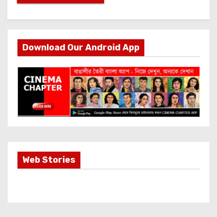
Download Our Android App
Most Important
Web Stories
Info about
Akshay Kumar
New Release
OMG 2