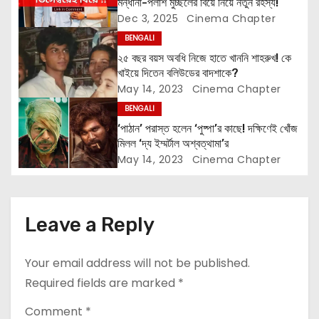
মন্ধানা-পলাশ মুচ্ছলের বিয়ে নিয়ে নতুন রহস্য!
a
Dec 3, 2025
Cinema Chapter
t
BENGALI
২৫ বছর বয়স অবধি নিজে হাতে খাননি শাহরুখ! কে
i
খাইয়ে দিতেন বলিউডের বাদশাকে?
May 14, 2023
Cinema Chapter
o
BENGALI
n
‘পাঠান’ পরাস্ত হলেন ‘পুষ্পা’র কাছে! দক্ষিণেই খোঁজ
মিলল ‘দ্য ইম্মর্টাল অশ্বত্থামা’র
May 14, 2023
Cinema Chapter
Leave a Reply
Your email address will not be published.
Required fields are marked
*
Comment
*