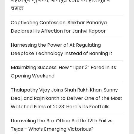
महत्वपूर्ण भूमिका, भोजपुरी स्टार की हॉलीवुड में
चमक
Captivating Confession: Shikhar Pahariya
Declares His Affection for Janhvi Kapoor
Harnessing the Power of AI: Regulating
Deepfake Technology Instead of Banning It
Maximizing Success: How “Tiger 3” Fared in its
Opening Weekend
Thalapathy Vijay Joins Shah Rukh Khan, Sunny
Deol, and Rajinikanth to Deliver One of the Most
Watched Films of 2023: Here’s Its Footfalls
Unraveling the Box Office Battle: 12th Fail vs.
Tejas – Who’s Emerging Victorious?