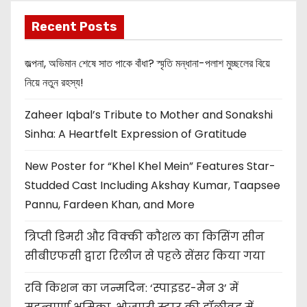
Recent Posts
জল্পনা, অভিমান শেষে সাত পাকে বাঁধা? স্মৃতি মন্ধানা-পলাশ মুচ্ছলের বিয়ে
নিয়ে নতুন রহস্য!
Zaheer Iqbal’s Tribute to Mother and Sonakshi
Sinha: A Heartfelt Expression of Gratitude
New Poster for “Khel Khel Mein” Features Star-
Studded Cast Including Akshay Kumar, Taapsee
Pannu, Fardeen Khan, and More
त्रिप्ती डिमरी और विक्की कौशल का किसिंग सीन
सीबीएफसी द्वारा रिलीज से पहले सेंसर किया गया
रवि किशन का जन्मदिन: ‘स्पाइडर-मैन 3’ में