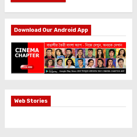
Download Our Android App
Most Important
Web Stories
Info about
Akshay Kumar
New Release
OMG 2