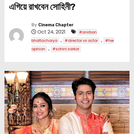
এগিয়ে রাখবেন সোহিনী?
By
Cinema Chapter
Oct 24, 2021
#anirban
,
,
bhattacharya
#director vs actor
#her
,
opinion
#sohini sarkar