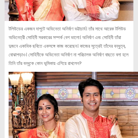
টলিউডের একজন দাপুটে অভিনেতা অনির্বাণ ভট্টাচার্য। তাঁর সাথে আরেক টলিউড
অভিনেত্রী সোহিনী সরকারের সম্পর্ক বেশ ভালো। অনির্বাণ এবং সোহিনী তাঁরা
দুজনে একাধিক ছবিতে একসঙ্গে কাজ করেছেন। কাজের সূত্রেই তাঁদের বন্ধুত্ব,
বোঝাপড়াও। সোহিনীকে অভিনেতা অনির্বাণ না পরিচালক অনির্বাণ বাছতে বলা হলে
তিনি তাঁর বন্ধুকে কোন ভূমিকায় এগিয়ে রাখলেন?