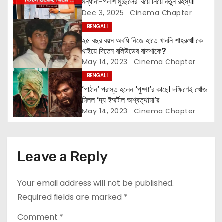
মন্ধানা-পলাশ মুচ্ছলের বিয়ে নিয়ে নতুন রহস্য!
a
Dec 3, 2025
Cinema Chapter
t
BENGALI
২৫ বছর বয়স অবধি নিজে হাতে খাননি শাহরুখ! কে
i
খাইয়ে দিতেন বলিউডের বাদশাকে?
May 14, 2023
Cinema Chapter
o
BENGALI
n
‘পাঠান’ পরাস্ত হলেন ‘পুষ্পা’র কাছে! দক্ষিণেই খোঁজ
মিলল ‘দ্য ইম্মর্টাল অশ্বত্থামা’র
May 14, 2023
Cinema Chapter
Leave a Reply
Your email address will not be published.
Required fields are marked
*
Comment
*