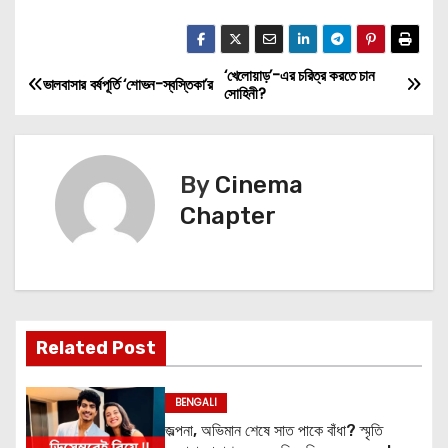
‘খেলোয়াড়’-এর চরিত্র করতে চান
P
ভালবাসার বর্ষপূর্তি ‘শোভন-স্বস্তিকা’র
সোহিনী?
o
s
By
Cinema
t
Chapter
n
a
v
Related Post
i
BENGALI
g
জল্পনা, অভিমান শেষে সাত পাকে বাঁধা? স্মৃতি