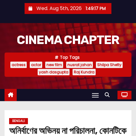
S
Wed. Aug 5th, 2026
1:49:19 PM
k
i
p
CINEMA CHAPTER
t
o
c
Top Tags
o
actress
actor
new film
nusrat jahan
Shilpa Shetty
n
yash dasgupta
Raj Kundra
t
e
n
t
BENGALI
অনির্বাণের অভিনয় না পরিচালনা, কোনটিকে