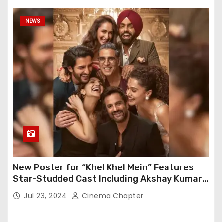
NEWS
New Poster for “Khel Khel Mein” Features
Star-Studded Cast Including Akshay Kumar,
Taapsee Pannu, Fardeen Khan, and More
Jul 23, 2024
Cinema Chapter