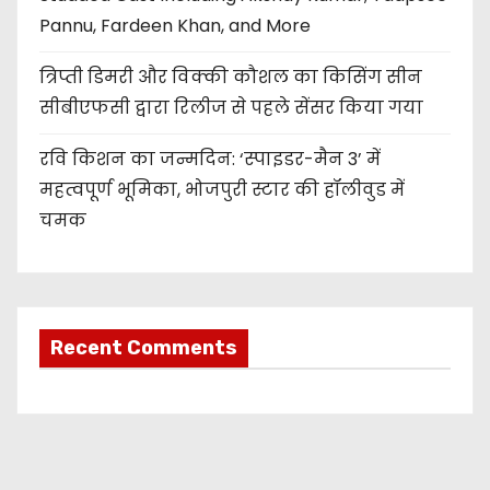
Pannu, Fardeen Khan, and More
त्रिप्ती डिमरी और विक्की कौशल का किसिंग सीन
सीबीएफसी द्वारा रिलीज से पहले सेंसर किया गया
रवि किशन का जन्मदिन: ‘स्पाइडर-मैन 3’ में
महत्वपूर्ण भूमिका, भोजपुरी स्टार की हॉलीवुड में
चमक
Recent Comments