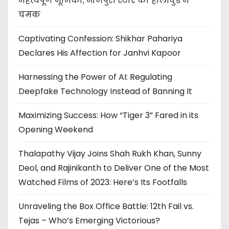
महत्वपूर्ण भूमिका, भोजपुरी स्टार की हॉलीवुड में
चमक
Captivating Confession: Shikhar Pahariya
Declares His Affection for Janhvi Kapoor
Harnessing the Power of AI: Regulating
Deepfake Technology Instead of Banning It
Maximizing Success: How “Tiger 3” Fared in its
Opening Weekend
Thalapathy Vijay Joins Shah Rukh Khan, Sunny
Deol, and Rajinikanth to Deliver One of the Most
Watched Films of 2023: Here’s Its Footfalls
Unraveling the Box Office Battle: 12th Fail vs.
Tejas – Who’s Emerging Victorious?