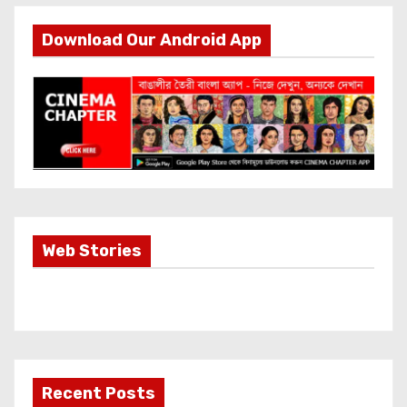
Download Our Android App
Most Important
Web Stories
Info about
Akshay Kumar
New Release
OMG 2
Recent Posts