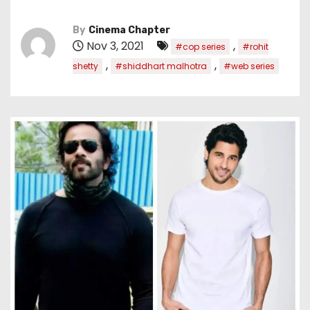
By
Cinema Chapter
Nov 3, 2021
,
#cop series
#rohit
,
,
shetty
#shiddhart malhotra
#web series