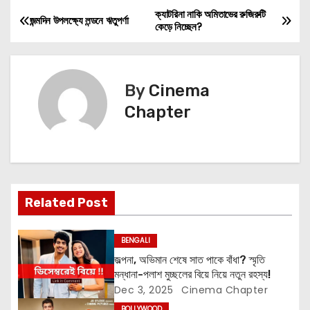
ক্যাটরিনা নাকি অমিতাভের রুজিরুটি
P
জন্মদিন উপলক্ষ্যে লন্ডনে ঋতুপর্ণা
কেড়ে নিচ্ছেন?
o
s
By
Cinema
t
Chapter
n
a
v
Related Post
i
BENGALI
g
জল্পনা, অভিমান শেষে সাত পাকে বাঁধা? স্মৃতি
মন্ধানা-পলাশ মুচ্ছলের বিয়ে নিয়ে নতুন রহস্য!
a
Dec 3, 2025
Cinema Chapter
BOLLYWOOD