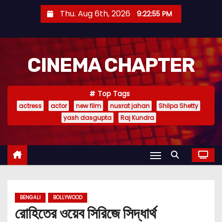
S
Thu. Aug 6th, 2026
9:22:56 PM
k
i
p
CINEMA CHAPTER
t
o
c
Top Tags
o
actress
actor
new film
nusrat jahan
Shilpa Shetty
n
yash dasgupta
Raj Kundra
t
e
n
t
BENGALI
BOLLYWOOD
রোহিতের ওয়েব সিরিজে সিদ্ধার্থ