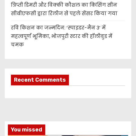
त्रिप्ती डिमरी और विक्की कौशल का किसिंग सीन
सीबीएफसी द्वारा रिलीज से पहले सेंसर किया गया
रवि किशन का जन्मदिन: ‘स्पाइडर-मैन 3’ में
महत्वपूर्ण भूमिका, भोजपुरी स्टार की हॉलीवुड में
चमक
Recent Comments
You missed