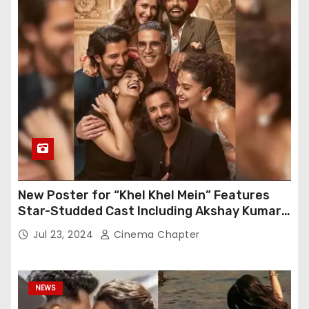
New Poster for “Khel Khel Mein” Features
Star-Studded Cast Including Akshay Kumar,
Taapsee Pannu, Fardeen Khan, and More
Jul 23, 2024
Cinema Chapter
NEWS