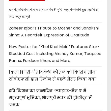
জল্পনা, অভিমান শেষে সাত পাকে বাঁধা? স্মৃতি মন্ধানা-পলাশ মুচ্ছলের বিয়ে
নিয়ে নতুন রহস্য!
Zaheer Iqbal’s Tribute to Mother and Sonakshi
Sinha: A Heartfelt Expression of Gratitude
New Poster for “Khel Khel Mein” Features Star-
Studded Cast Including Akshay Kumar, Taapsee
Pannu, Fardeen Khan, and More
त्रिप्ती डिमरी और विक्की कौशल का किसिंग सीन
सीबीएफसी द्वारा रिलीज से पहले सेंसर किया गया
रवि किशन का जन्मदिन: ‘स्पाइडर-मैन 3’ में
महत्वपूर्ण भूमिका, भोजपुरी स्टार की हॉलीवुड में
चमक