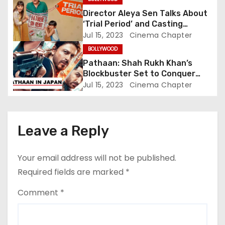
t
Director Aleya Sen Talks About
i
‘Trial Period’ and Casting
Choices for the Unconventional
Jul 15, 2023
Cinema Chapter
o
Family Drama Starring Genelia
BOLLYWOOD
Deshmukh
n
Pathaan: Shah Rukh Khan’s
Blockbuster Set to Conquer
Japanese Box Office, Aiming to
Jul 15, 2023
Cinema Chapter
Challenge RRR’s Legacy
Leave a Reply
Your email address will not be published.
Required fields are marked
*
Comment
*