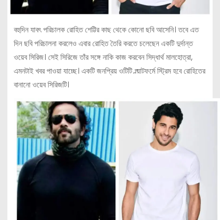
বহুদিন যাবৎ পরিচালক রোহিত শেট্টির কাছ থেকে কোনো ছবি আসেনি। তবে এত
দিন ছবি পরিচালনা করলেও এবার রোহিত তৈরি করতে চলেছেন একটি দুর্দান্ত
ওয়েব সিরিজ। সেই সিরিজে তাঁর সঙ্গে নাকি কাজ করবেন সিদ্ধার্থ মালহোত্রা,
এমনটাই খবর পাওয়া যাচ্ছে। একটি জনপ্রিয় ওটিটি প্ল্য়াটফর্মে স্ট্রিম হবে রোহিতের
বানানো ওয়েব সিরিজটি।