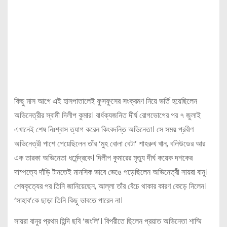
কিছু মাস আগে এই হাসপাতালেই ফুসফুসের সংক্রমণ নিয়ে ভর্তি হয়েছিলেন
অভিনেত্রীর স্বামী দিলীপ কুমার। বার্ধক্যজনিত দীর্ঘ রোগভোগের পর ৭ জুলাই
এখানেই শেষ নিঃশ্বাস ত্যাগ করেন কিংবদন্তি অভিনেতা। সে সময় প্রবীণ
অভিনেত্রী পাশে পেয়েছিলেন তাঁর ‘মুহ বোলা বেটা’ শাহরুখ খান, বলিউডের আর
এক তারকা অভিনেতা ধর্মেন্দ্রকে। দিলীপ কুমারের মৃত্যু দীর্ঘ কয়েক দশকের
দাম্পত্যে দাঁড়ি টানতেই মানসিক ভাবে ভেঙে পড়েছিলেন অভিনেত্রী সায়রা বানু।
শেষকৃত্যের পর তিনি জানিয়েছেন, আল্লা তাঁর বেঁচে থাকার কারণ কেড়ে নিলেন।
‘সাহাব’কে ছাড়া তিনি কিছু ভাবতে পারেন না।
সায়রা বানুর প্রথম হিন্দি ছবি ‘জংলি’। বিপরীতে ছিলেন প্রয়াত অভিনেতা শাম্মি