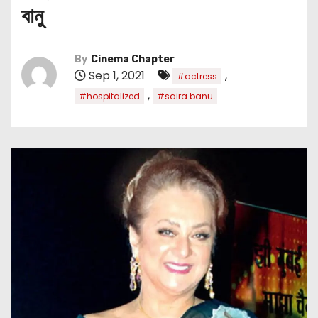
বানু
By
Cinema Chapter
Sep 1, 2021
,
#actress
,
#hospitalized
#saira banu