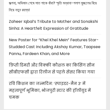
জল্পনা, অভিমান শেষে সাত পাকে বাঁধা? স্মৃতি মন্ধানা-পলাশ মুচ্ছলের বিয়ে
নিয়ে নতুন রহস্য!
Zaheer Iqbal’s Tribute to Mother and Sonakshi
Sinha: A Heartfelt Expression of Gratitude
New Poster for “Khel Khel Mein” Features Star-
Studded Cast Including Akshay Kumar, Taapsee
Pannu, Fardeen Khan, and More
त्रिप्ती डिमरी और विक्की कौशल का किसिंग सीन
सीबीएफसी द्वारा रिलीज से पहले सेंसर किया गया
रवि किशन का जन्मदिन: ‘स्पाइडर-मैन 3’ में
महत्वपूर्ण भूमिका, भोजपुरी स्टार की हॉलीवुड में
चमक