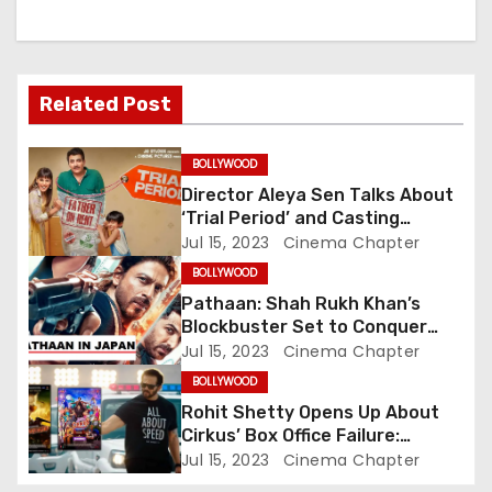
n
a
v
Related Post
i
BOLLYWOOD
g
Director Aleya Sen Talks About
‘Trial Period’ and Casting
a
Choices for the Unconventional
Jul 15, 2023
Cinema Chapter
Family Drama Starring Genelia
t
BOLLYWOOD
Deshmukh
Pathaan: Shah Rukh Khan’s
i
Blockbuster Set to Conquer
Japanese Box Office, Aiming to
Jul 15, 2023
Cinema Chapter
o
Challenge RRR’s Legacy
BOLLYWOOD
n
Rohit Shetty Opens Up About
Cirkus’ Box Office Failure:
Embracing Accountability in
Jul 15, 2023
Cinema Chapter
Success and Failure