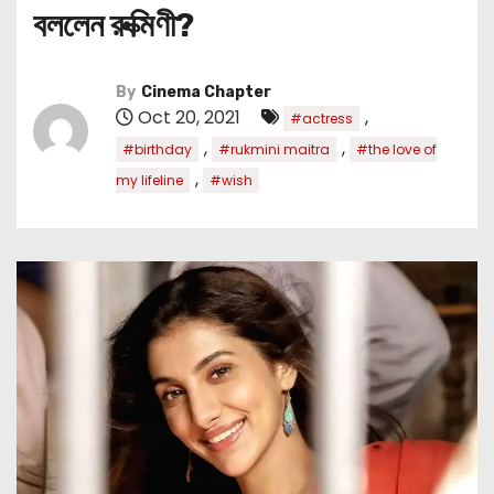
বললেন রুক্মিণী?
By
Cinema Chapter
Oct 20, 2021
,
#actress
,
,
#birthday
#rukmini maitra
#the love of
,
my lifeline
#wish