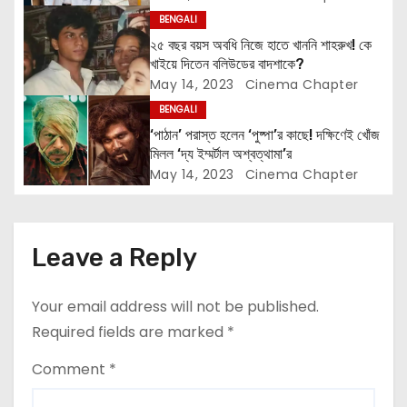
t
BENGALI
২৫ বছর বয়স অবধি নিজে হাতে খাননি শাহরুখ! কে
i
খাইয়ে দিতেন বলিউডের বাদশাকে?
May 14, 2023
Cinema Chapter
o
BENGALI
n
‘পাঠান’ পরাস্ত হলেন ‘পুষ্পা’র কাছে! দক্ষিণেই খোঁজ
মিলল ‘দ্য ইম্মর্টাল অশ্বত্থামা’র
May 14, 2023
Cinema Chapter
Leave a Reply
Your email address will not be published.
Required fields are marked
*
Comment
*