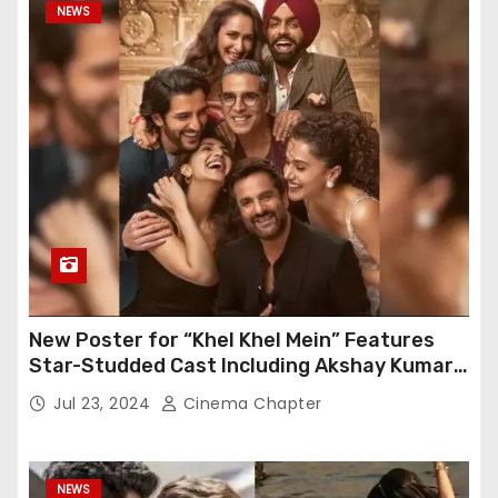
NEWS
New Poster for “Khel Khel Mein” Features
Star-Studded Cast Including Akshay Kumar,
Taapsee Pannu, Fardeen Khan, and More
Jul 23, 2024
Cinema Chapter
NEWS