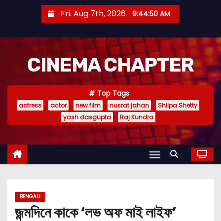
S
Fri. Aug 7th, 2026
9:44:51 AM
k
i
p
CINEMA CHAPTER
t
o
c
Top Tags
o
actress
actor
new film
nusrat jahan
Shilpa Shetty
n
yash dasgupta
Raj Kundra
t
e
n
t
BENGALI
জন্মদিনে কাকে ‘লভ অফ মাই লাইফ’