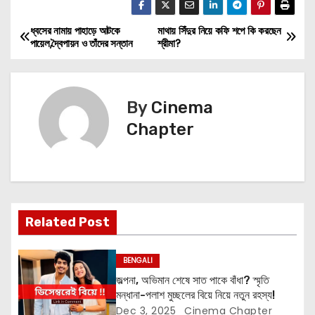
ধ্বসের নামায় পাহাড়ে আটকে
মাথায় সিঁদুর নিয়ে কফি শপে কি করছেন
P
পায়েল,দ্বৈপায়ন ও তাঁদের সন্তান
শ্রীমা?
o
s
By
Cinema
t
Chapter
n
a
v
Related Post
i
BENGALI
g
জল্পনা, অভিমান শেষে সাত পাকে বাঁধা? স্মৃতি
মন্ধানা-পলাশ মুচ্ছলের বিয়ে নিয়ে নতুন রহস্য!
a
Dec 3, 2025
Cinema Chapter