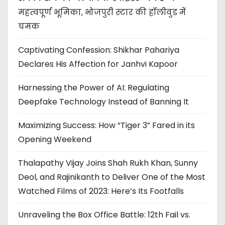
महत्वपूर्ण भूमिका, भोजपुरी स्टार की हॉलीवुड में
चमक
Captivating Confession: Shikhar Pahariya
Declares His Affection for Janhvi Kapoor
Harnessing the Power of AI: Regulating
Deepfake Technology Instead of Banning It
Maximizing Success: How “Tiger 3” Fared in its
Opening Weekend
Thalapathy Vijay Joins Shah Rukh Khan, Sunny
Deol, and Rajinikanth to Deliver One of the Most
Watched Films of 2023: Here’s Its Footfalls
Unraveling the Box Office Battle: 12th Fail vs.