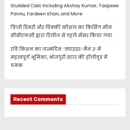
Studded Cast Including Akshay Kumar, Taapsee
Pannu, Fardeen Khan, and More
त्रिप्ती डिमरी और विक्की कौशल का किसिंग सीन
सीबीएफसी द्वारा रिलीज से पहले सेंसर किया गया
रवि किशन का जन्मदिन: ‘स्पाइडर-मैन 3’ में
महत्वपूर्ण भूमिका, भोजपुरी स्टार की हॉलीवुड में
चमक
Recent Comments