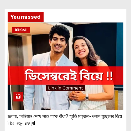
You missed
BENGALI
জল্পনা, অভিমান শেষে সাত পাকে বাঁধা? স্মৃতি মন্ধানা-পলাশ মুচ্ছলের বিয়ে
নিয়ে নতুন রহস্য!