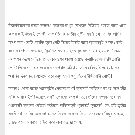
বিবাহবিচ্ছেদের মামলা চললেও দুজনের মধ্যে সোশ্যাল মিডিয়ায় চলতে থাকে একে
অপরকে ইঙ্গিতবাহী পোস্ট। সম্প্রতি শ্রাবন্তীর তৃতীয় স্বামী রোশান সিং গাড়ির
মধ্যে বসে একটি সেলফি তুলে সেটি নিজের ইনস্টাগ্রাম অ্যাকাউন্ট থেকে পোস্ট
করে ক্যাপশন লিখেছেন, ‘কুৎসিত মনের চাইতে কুৎসিত চেহারাই ভালো।‘ এমন
ক্যাপশন দেখে নেটিজেনদের একাংশের ধারণা হয়েছে কথাটি রোশান ইঙ্গিতবাহী
পোস্ট হিসেবে শেয়ার করেছেন সোশ্যাল দুনিয়ায়। তাঁদের বিবাহবিচ্ছেদ মামলার
শুনানির দিনও চলে এসেছে তবে বন্ধ হয়নি শুধু তাঁদের ইঙ্গিতবাহী পোস্ট।
আবারও শোনা যাচ্ছে শ্রাবন্তীর প্রেমের কথা। ব্যবসায়ী অভিরূপ নাগের সঙ্গে তাঁর
নাকি আবারো তৈরি হয়েছে একটা প্রেমের সম্পর্ক। তবে তাঁদের সম্পর্ক নিয়ে মুখ
খোলেননি দুজনের কেউই। বর্তমানে অভিনেত্রী শ্রাবন্তী চ্যাটার্জী এবং তাঁর তৃতীয়
স্বামী রোশান সিং দুজনেই ব্যস্ত নিজেদের কাজ নিয়ে। তবে এসব কিছুর মধ্যেই
চলছে একে অপরকে ইঙ্গিত করে নানা ধরনের পোস্ট।