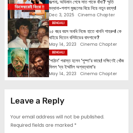
জল্পনা, অভিমান শেষে সাত পাকে বাঁধা? স্মৃতি
মন্ধানা-পলাশ মুচ্ছলের বিয়ে নিয়ে নতুন রহস্য!
a
Dec 3, 2025
Cinema Chapter
t
BENGALI
২৫ বছর বয়স অবধি নিজে হাতে খাননি শাহরুখ! কে
i
খাইয়ে দিতেন বলিউডের বাদশাকে?
May 14, 2023
Cinema Chapter
o
BENGALI
n
‘পাঠান’ পরাস্ত হলেন ‘পুষ্পা’র কাছে! দক্ষিণেই খোঁজ
মিলল ‘দ্য ইম্মর্টাল অশ্বত্থামা’র
May 14, 2023
Cinema Chapter
Leave a Reply
Your email address will not be published.
Required fields are marked
*