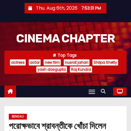
S
Thu. Aug 6th, 2026
7:53:32 PM
k
i
p
CINEMA CHAPTER
t
o
c
Top Tags
o
actress
actor
new film
nusrat jahan
Shilpa Shetty
n
yash dasgupta
Raj Kundra
t
e
n
t
BENGALI
পরোক্ষভাবে শ্রাবন্তীকে খোঁচা দিলেন