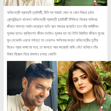
অভিনেত্রী শ্রাবন্তী চ্যাটার্জী, যিনি সব সময়ই কোন না কোন বিষয়ে চর্চার
কেন্দ্রবিন্দুতে থাকেন। অভিনেত্রী শ্রাবন্তী চ্যাটার্জী টলিউডে নিজের অভিনয়
জীবনে সাফল্য অর্জন করেছেন অতি অল্প সময়ের মধ্যেই। তবে তাঁর কর্মজীবন
সুখকর হলেও ব্যক্তিগত জীবন ততটাও সুখকর হল না। তিনি বিবাহিত জীবনে সুখের
মুখ দেখেননি এখনো পর্যন্ত। তা দেখলেও ক্ষনিকের জন্য। অভিনেত্রীর তৃতীয়
বিয়েও প্রায় ভাঙ্গণের পথে, তা জানতে আর কারোরই বাকি নেই। বর্তমানে তাঁর
বিবাহ বিচ্ছেদ নিয়ে মামলাও চলছে কোর্টে।