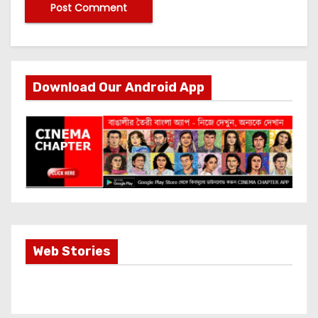
Download Our Android App
Most Important
Web Stories
Info about
Akshay Kumar
New Release
OMG 2