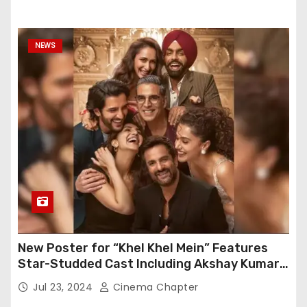
NEWS
New Poster for “Khel Khel Mein” Features
Star-Studded Cast Including Akshay Kumar,
Taapsee Pannu, Fardeen Khan, and More
Jul 23, 2024
Cinema Chapter