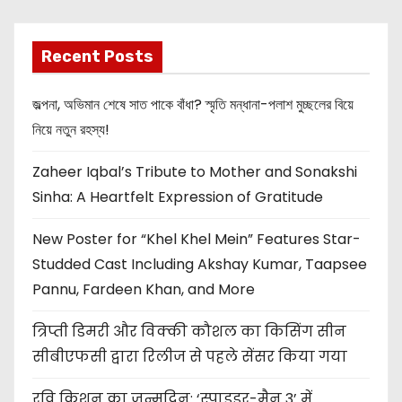
Recent Posts
জল্পনা, অভিমান শেষে সাত পাকে বাঁধা? স্মৃতি মন্ধানা-পলাশ মুচ্ছলের বিয়ে
নিয়ে নতুন রহস্য!
Zaheer Iqbal’s Tribute to Mother and Sonakshi
Sinha: A Heartfelt Expression of Gratitude
New Poster for “Khel Khel Mein” Features Star-
Studded Cast Including Akshay Kumar, Taapsee
Pannu, Fardeen Khan, and More
त्रिप्ती डिमरी और विक्की कौशल का किसिंग सीन
सीबीएफसी द्वारा रिलीज से पहले सेंसर किया गया
रवि किशन का जन्मदिन: ‘स्पाइडर-मैन 3’ में