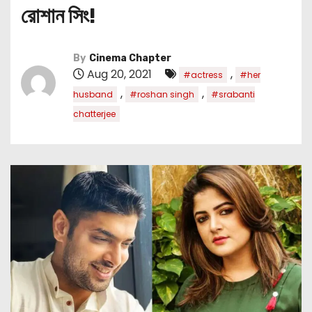
রোশান সিং!
By
Cinema Chapter
Aug 20, 2021
,
#actress
#her
,
,
husband
#roshan singh
#srabanti
chatterjee