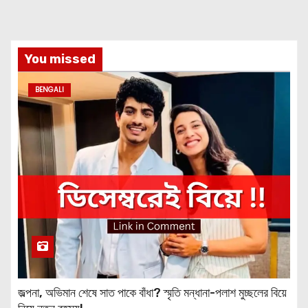
You missed
BENGALI
জল্পনা, অভিমান শেষে সাত পাকে বাঁধা? স্মৃতি মন্ধানা-পলাশ মুচ্ছলের বিয়ে