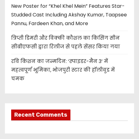
New Poster for “Khel Khel Mein” Features Star-
Studded Cast Including Akshay Kumar, Taapsee
Pannu, Fardeen Khan, and More
त्रिप्ती डिमरी और विक्की कौशल का किसिंग सीन
सीबीएफसी द्वारा रिलीज से पहले सेंसर किया गया
रवि किशन का जन्मदिन: ‘स्पाइडर-मैन 3’ में
महत्वपूर्ण भूमिका, भोजपुरी स्टार की हॉलीवुड में
चमक
Recent Comments