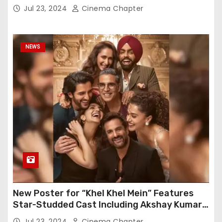
Gratitude
Jul 23, 2024
Cinema Chapter
NEWS
New Poster for “Khel Khel Mein” Features
Star-Studded Cast Including Akshay Kumar,
Taapsee Pannu, Fardeen Khan, and More
Jul 23, 2024
Cinema Chapter