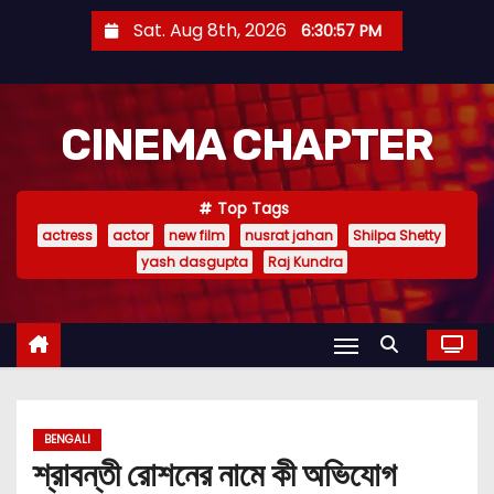
S
Sat. Aug 8th, 2026
6:30:58 PM
k
i
p
CINEMA CHAPTER
t
o
c
Top Tags
o
actress
actor
new film
nusrat jahan
Shilpa Shetty
n
yash dasgupta
Raj Kundra
t
e
n
t
BENGALI
শ্রাবন্তী রোশনের নামে কী অভিযোগ