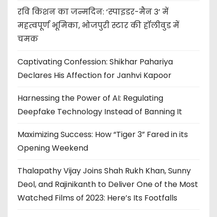
रवि किशन का जन्मदिन: ‘स्पाइडर-मैन 3’ में
महत्वपूर्ण भूमिका, भोजपुरी स्टार की हॉलीवुड में
चमक
Captivating Confession: Shikhar Pahariya
Declares His Affection for Janhvi Kapoor
Harnessing the Power of AI: Regulating
Deepfake Technology Instead of Banning It
Maximizing Success: How “Tiger 3” Fared in its
Opening Weekend
Thalapathy Vijay Joins Shah Rukh Khan, Sunny
Deol, and Rajinikanth to Deliver One of the Most
Watched Films of 2023: Here’s Its Footfalls