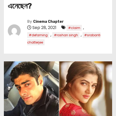
এনেছেন?
By
Cinema Chapter
Sep 28, 2021
,
#claim
,
,
#defaming
#roshan singh
#srabanti
chatterjee