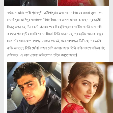
বর্তমানে অভিনেত্রী শ্রাবন্তী চট্টোপাধ্যায় এবং রোশন সিংহের তরজা তুঙ্গে। ১৬
সেপ্টেম্বর আলিপুর আদালতে বিবাহবিচ্ছেদের মামলা দায়ের করেছেন শ্রাবন্তী।
কিন্তু এখন ১২ দিন কেটে যাওয়ার পরে বিবাহবিচ্ছেদের নোটিস পাননি বলে দাবি
করলেন শ্রাবন্তীর স্বামী রোশন সিংহ। তিনি জানান যে, শ্রাবন্তীর অনেক বন্ধুর
সঙ্গে তাঁর যোগাযোগ রয়েছে। সেখান থেকেই খবর পেয়েছেন তিনি যে, শ্রাবন্তী
নাকি বলেছেন, তিনি মোটা। ওজন বেশি হওয়ার জন্য তিনি নাকি সঙ্গমে সক্রিয় নই
সেইভাবে। এ রকম নোংরা অভিযোগও তাঁকে শুনতে হচ্ছে।