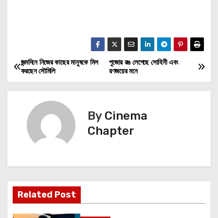
জন্মদিনে নিজের কাছের মানুষকে মিস
পুজোর রঙ লেগেছে সোহিনী এবং
P
করছেন সৌমিলি
রণজয়ের মনে
o
s
By
Cinema
t
Chapter
n
a
v
Related Post
i