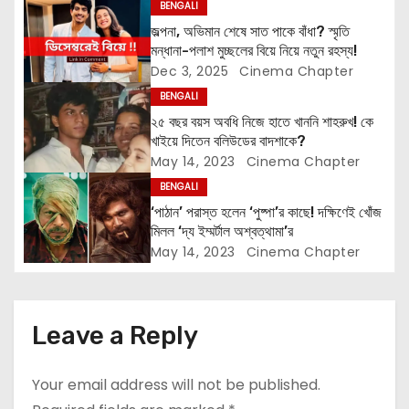
BENGALI
g
জল্পনা, অভিমান শেষে সাত পাকে বাঁধা? স্মৃতি
মন্ধানা-পলাশ মুচ্ছলের বিয়ে নিয়ে নতুন রহস্য!
a
Dec 3, 2025
Cinema Chapter
t
BENGALI
২৫ বছর বয়স অবধি নিজে হাতে খাননি শাহরুখ! কে
i
খাইয়ে দিতেন বলিউডের বাদশাকে?
May 14, 2023
Cinema Chapter
o
BENGALI
n
‘পাঠান’ পরাস্ত হলেন ‘পুষ্পা’র কাছে! দক্ষিণেই খোঁজ
মিলল ‘দ্য ইম্মর্টাল অশ্বত্থামা’র
May 14, 2023
Cinema Chapter
Leave a Reply
Your email address will not be published.