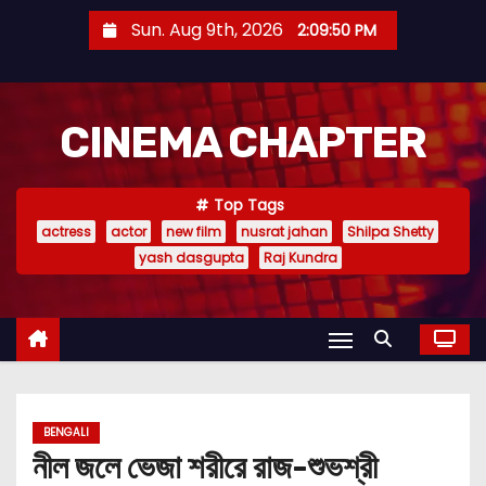
S
Sun. Aug 9th, 2026
2:09:52 PM
k
i
p
CINEMA CHAPTER
t
o
c
Top Tags
o
actress
actor
new film
nusrat jahan
Shilpa Shetty
n
yash dasgupta
Raj Kundra
t
e
n
t
BENGALI
নীল জলে ভেজা শরীরে রাজ-শুভশ্রী