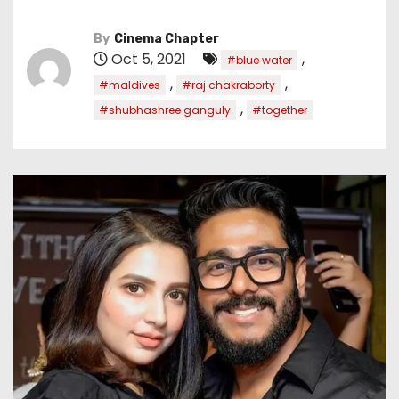
By
Cinema Chapter
Oct 5, 2021
,
#blue water
,
,
#maldives
#raj chakraborty
,
#shubhashree ganguly
#together