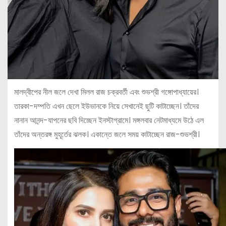
মালদ্বীপের নীল জলে দেখা মিলল রাজ চক্রবর্তী এবং শুভশ্রী গঙ্গোপাধ্যায়ের।
তারকা-দম্পতি এখন ছেলে ইউভানকে নিয়ে সেখানেই ছুটি কাটাচ্ছেন। তাঁদের
নানান আনন্দ-যাপনের ছবি দিচ্ছেন ইনস্টাগ্রামে। মঙ্গলবার নেটমাধ্যমে উঠে এল
তাঁদের অন্তরঙ্গ মুহূর্তের ঝলক। একান্তে জলে সময় কাটাচ্ছেন রাজ-শুভশ্রী।