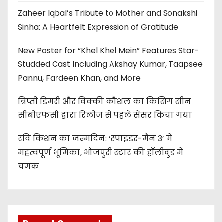
Zaheer Iqbal’s Tribute to Mother and Sonakshi
Sinha: A Heartfelt Expression of Gratitude
New Poster for “Khel Khel Mein” Features Star-
Studded Cast Including Akshay Kumar, Taapsee
Pannu, Fardeen Khan, and More
त्रिप्ती डिमरी और विक्की कौशल का किसिंग सीन
सीबीएफसी द्वारा रिलीज से पहले सेंसर किया गया
रवि किशन का जन्मदिन: ‘स्पाइडर-मैन 3’ में
महत्वपूर्ण भूमिका, भोजपुरी स्टार की हॉलीवुड में
चमक