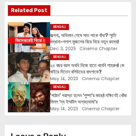
v
Related Post
i
BENGALI
g
জল্পনা, অভিমান শেষে সাত পাকে বাঁধা? স্মৃতি
মন্ধানা-পলাশ মুচ্ছলের বিয়ে নিয়ে নতুন রহস্য!
a
Dec 3, 2025
Cinema Chapter
t
BENGALI
২৫ বছর বয়স অবধি নিজে হাতে খাননি শাহরুখ! কে
i
খাইয়ে দিতেন বলিউডের বাদশাকে?
May 14, 2023
Cinema Chapter
o
BENGALI
n
‘পাঠান’ পরাস্ত হলেন ‘পুষ্পা’র কাছে! দক্ষিণেই খোঁজ
মিলল ‘দ্য ইম্মর্টাল অশ্বত্থামা’র
May 14, 2023
Cinema Chapter