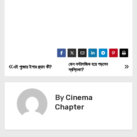
কেন নস্টালজিক হয়ে পড়লেন
P
এই পুজোয় ইশার প্ল্যান কী?
স্বস্তিকা?
o
s
By
Cinema
t
Chapter
n
a