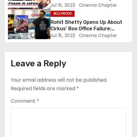
Japanese Box Office, Aiming to
Jul 15, 2023
Cinema Chapter
o
Challenge RRR’s Legacy
BOLLYWOOD
n
Rohit Shetty Opens Up About
Cirkus’ Box Office Failure:
Embracing Accountability in
Jul 15, 2023
Cinema Chapter
Success and Failure
Leave a Reply
Your email address will not be published.
Required fields are marked
*
Comment
*