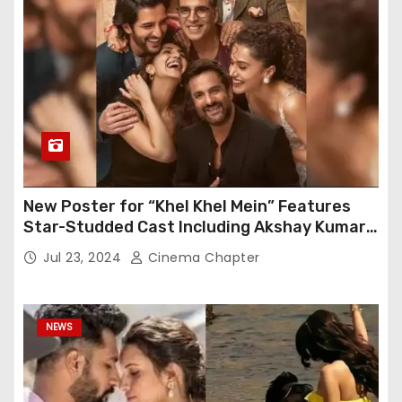
New Poster for “Khel Khel Mein” Features
Star-Studded Cast Including Akshay Kumar,
Taapsee Pannu, Fardeen Khan, and More
Jul 23, 2024
Cinema Chapter
NEWS