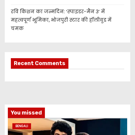
रवि किशन का जन्मदिन: ‘स्पाइडर-मैन 3’ में
महत्वपूर्ण भूमिका, भोजपुरी स्टार की हॉलीवुड में
चमक
Recent Comments
You missed
BENGALI