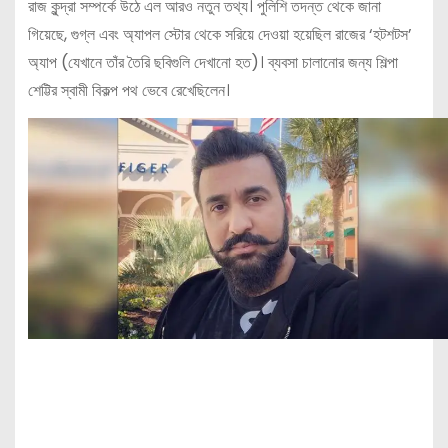
রাজ কুন্দ্রা সম্পর্কে উঠে এল আরও নতুন তথ্য। পুলিশি তদন্ত থেকে জানা
গিয়েছে, গুগ্ল এবং অ্যাপল স্টোর থেকে সরিয়ে দেওয়া হয়েছিল রাজের ‘হটশটস’
অ্যাপ (যেখানে তাঁর তৈরি ছবিগুলি দেখানো হত)। ব্যবসা চালানোর জন্য শিল্পা
শেট্টির স্বামী বিকল্প পথ ভেবে রেখেছিলেন।