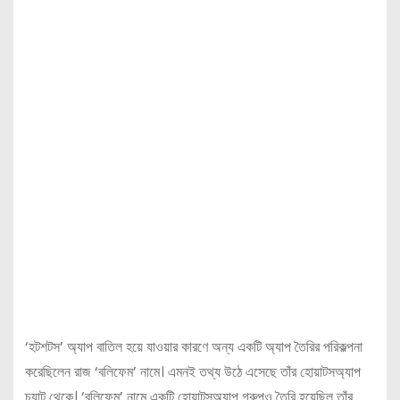
‘হটশটস’ অ্যাপ বাতিল হয়ে যাওয়ার কারণে অন্য একটি অ্যাপ তৈরির পরিকল্পনা
করেছিলেন রাজ ‘বলিফেম’ নামে। এমনই তথ্য উঠে এসেছে তাঁর হোয়াটসঅ্যাপ
চ্যাট থেকে। ‘বলিফেম’ নামে একটি হোয়াটসঅ্যাপ গ্রুপও তৈরি হয়েছিল তাঁর