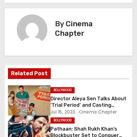
o
s
By
Cinema
t
Chapter
n
a
v
Related Post
i
BOLLYWOOD
g
Director Aleya Sen Talks About
‘Trial Period’ and Casting
a
Choices for the Unconventional
Jul 15, 2023
Cinema Chapter
Family Drama Starring Genelia
t
BOLLYWOOD
Deshmukh
Pathaan: Shah Rukh Khan’s
i
Blockbuster Set to Conquer