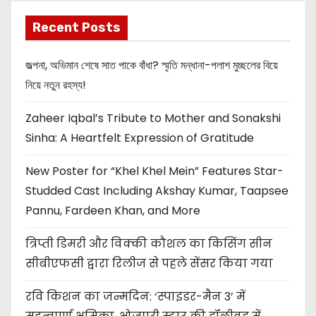
Recent Posts
জল্পনা, অভিমান শেষে সাত পাকে বাঁধা? স্মৃতি মন্ধানা-পলাশ মুচ্ছলের বিয়ে
নিয়ে নতুন রহস্য!
Zaheer Iqbal’s Tribute to Mother and Sonakshi
Sinha: A Heartfelt Expression of Gratitude
New Poster for “Khel Khel Mein” Features Star-
Studded Cast Including Akshay Kumar, Taapsee
Pannu, Fardeen Khan, and More
त्रिप्ती डिमरी और विक्की कौशल का किसिंग सीन
सीबीएफसी द्वारा रिलीज से पहले सेंसर किया गया
रवि किशन का जन्मदिन: ‘स्पाइडर-मैन 3’ में