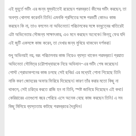
এই মুহূর্তে শুটিং এর জন্য মুম্বইতেই রয়েছেন পরমব্রত। কীসের শুটিং করছেন, তা
অবশ্য খোলসা করেননি তিনি। এমনকি প্রসিতের সঙ্গে পরবর্তী কোনও কাজ
করছেন কি না, তাও বললেন না অভিনেতা। পরিচালকের সঙ্গে বন্ধুত্বের খাতিরেই
এটা অভিনেতার সৌজন্য সাক্ষাৎকার, এও মনে করছেন অনেকে। কিন্তু ফের যদি
এই জুটি একসঙ্গে কাজ করেন, তা দেখার জন্য মুখিয়ে থাকবেন দর্শকরা।
শুধু অভিনয়ই নয়, বরং পরিচালনার কাজ নিয়েও ব্যস্ত থাকেন পরমব্রত। প্রয়াত
অভিনেতা সৌমিত্র চট্টোপাধ্যায়কে নিয়ে অভিযান-এর শুটিং শেষ করেছেন।
পোস্ট প্রোডাকশনের কাজ চলছে সেই ছবির। এর মধ্যেই শোনা গিয়েছে তিনি
নাকি করণ জোহরের অফার ফিরিয়ে দিয়েছেন। কারণ তাঁর করার মতো কিছু না
থাকলে, সেই চরিত্র করতে রাজি হন না তিনি, স্পষ্ট জানিয়ে দিয়েছেন এই কথা।
কেরিয়ারের এতগুলো বছর পেরিয়ে এসে অনেক বেছে কাজ করছেন তিনি। এ সব
কিছু মিলিয়ে ব্যস্ততায় কাটছে পরমব্রতর দৈনন্দিন।