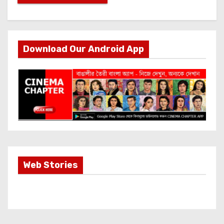
Download Our Android App
Most Important
Web Stories
Info about
Akshay Kumar
New Release
OMG 2