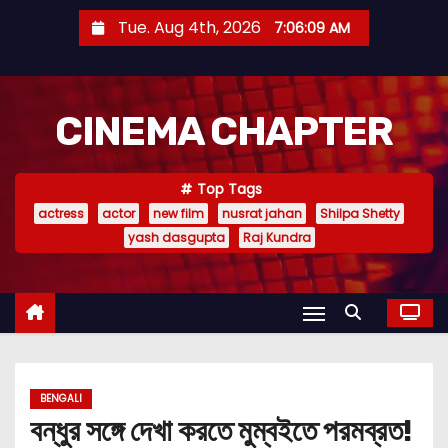
S
Tue. Aug 4th, 2026
7:06:10 AM
k
i
p
CINEMA CHAPTER
t
o
c
Top Tags
o
actress
actor
new film
nusrat jahan
Shilpa Shetty
n
yash dasgupta
Raj Kundra
t
e
n
t
BENGALI
বন্ধুর সঙ্গে দেখা করতে মুম্বইতে পরমব্রত!