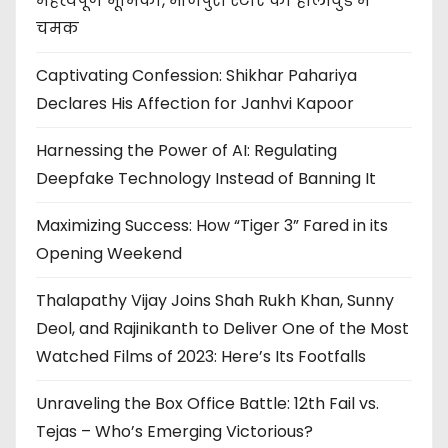
महत्वपूर्ण भूमिका, भोजपुरी स्टार की हॉलीवुड में
चमक
Captivating Confession: Shikhar Pahariya
Declares His Affection for Janhvi Kapoor
Harnessing the Power of AI: Regulating
Deepfake Technology Instead of Banning It
Maximizing Success: How “Tiger 3” Fared in its
Opening Weekend
Thalapathy Vijay Joins Shah Rukh Khan, Sunny
Deol, and Rajinikanth to Deliver One of the Most
Watched Films of 2023: Here’s Its Footfalls
Unraveling the Box Office Battle: 12th Fail vs.
Tejas – Who’s Emerging Victorious?