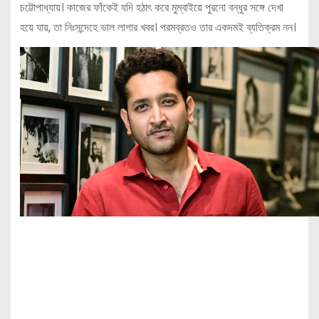
চট্টোপাধ্যায়। কাজের ফাঁকেই যদি হঠাৎ করে মুম্বাইয়ে পুরনো বন্ধুর সঙ্গে দেখা
হয়ে যায়, তা নিঃসন্দেহে ভাল লাগার খবর। পরমব্রতও তার একদমই ব্যতিক্রম নন।