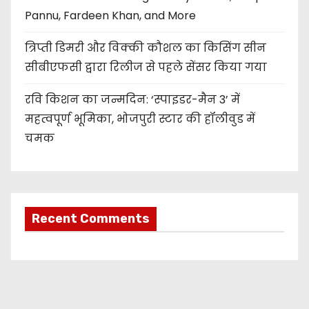
Pannu, Fardeen Khan, and More
त्रिप्ती डिमरी और विक्की कौशल का किसिंग सीन
सीबीएफसी द्वारा रिलीज से पहले सेंसर किया गया
रवि किशन का जन्मदिन: ‘स्पाइडर-मैन 3’ में
महत्वपूर्ण भूमिका, भोजपुरी स्टार की हॉलीवुड में
चमक
Recent Comments