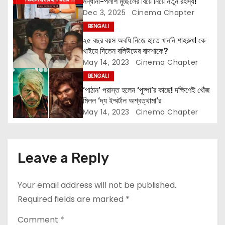
মন্ধানা-পলাশ মুচ্ছলের বিয়ে নিয়ে নতুন রহস্য!
a
Dec 3, 2025
Cinema Chapter
t
BENGALI
২৫ বছর বয়স অবধি নিজে হাতে খাননি শাহরুখ! কে
i
খাইয়ে দিতেন বলিউডের বাদশাকে?
May 14, 2023
Cinema Chapter
o
BENGALI
n
‘পাঠান’ পরাস্ত হলেন ‘পুষ্পা’র কাছে! দক্ষিণেই খোঁজ
মিলল ‘দ্য ইম্মর্টাল অশ্বত্থামা’র
May 14, 2023
Cinema Chapter
Leave a Reply
Your email address will not be published.
Required fields are marked
*
Comment
*