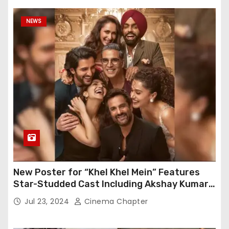
NEWS
New Poster for “Khel Khel Mein” Features
Star-Studded Cast Including Akshay Kumar,
Taapsee Pannu, Fardeen Khan, and More
Jul 23, 2024
Cinema Chapter