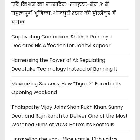
रवि किशन का जन्मदिन: ‘स्पाइडर-मैन 3’ में
महत्वपूर्ण भूमिका, भोजपुरी स्टार की हॉलीवुड में
चमक
Captivating Confession: Shikhar Pahariya
Declares His Affection for Janhvi Kapoor
Harnessing the Power of AI: Regulating
Deepfake Technology Instead of Banning It
Maximizing Success: How “Tiger 3” Fared in its
Opening Weekend
Thalapathy Vijay Joins Shah Rukh Khan, Sunny
Deol, and Rajinikanth to Deliver One of the Most
Watched Films of 2023: Here’s Its Footfalls
Unraveling the Box Office Battle: 12th Fail vs.