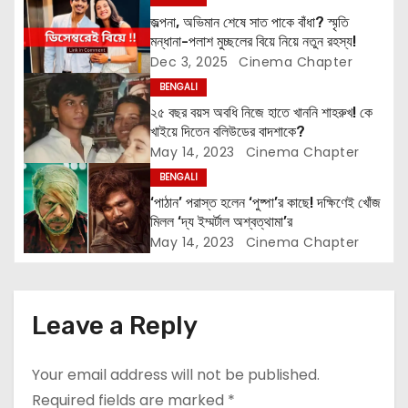
g
জল্পনা, অভিমান শেষে সাত পাকে বাঁধা? স্মৃতি
মন্ধানা-পলাশ মুচ্ছলের বিয়ে নিয়ে নতুন রহস্য!
a
Dec 3, 2025
Cinema Chapter
t
BENGALI
২৫ বছর বয়স অবধি নিজে হাতে খাননি শাহরুখ! কে
i
খাইয়ে দিতেন বলিউডের বাদশাকে?
May 14, 2023
Cinema Chapter
o
BENGALI
n
‘পাঠান’ পরাস্ত হলেন ‘পুষ্পা’র কাছে! দক্ষিণেই খোঁজ
মিলল ‘দ্য ইম্মর্টাল অশ্বত্থামা’র
May 14, 2023
Cinema Chapter
Leave a Reply
Your email address will not be published.
Required fields are marked
*