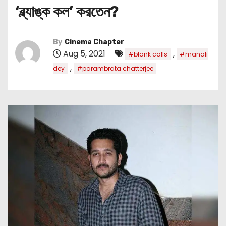
‘ব্ল্যাঙ্ক কল’ করতেন?
By
Cinema Chapter
Aug 5, 2021
,
#blank calls
#manali
,
dey
#parambrata chatterjee