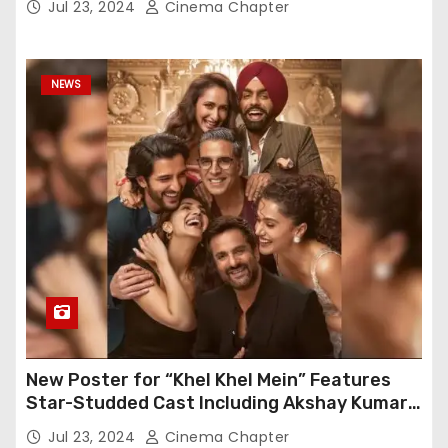
Jul 23, 2024
Cinema Chapter
NEWS
New Poster for “Khel Khel Mein” Features
Star-Studded Cast Including Akshay Kumar,
Taapsee Pannu, Fardeen Khan, and More
Jul 23, 2024
Cinema Chapter