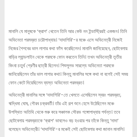
মানালি যে মানুষকে ‘ক্রাশ’ খেতেন তিনি আর কেউ নন ইন্ডাস্ট্রিরই একজন। তিনি
অভিনেতা পরমব্রত চট্টোপাধ্যায়। ‘দাদাগিরি’-র মঞ্চে এসে অভিনেত্রী নিজেই
নিজের শৈশবের ভাল লাগার কথা ফাঁস করেছিলেন। মানালি জানিয়েছেন, ছোটবেলায়
বাড়ির ল্যান্ডলাইন থেকে পরমকে ফোন করতেন তিনি। তখন অভিনেত্রী তৃতীয়
কিংবা চতুর্থ শ্রেণীর ছাত্রী ছিলেন। শিশুসুলভ সারল্যে অভিনেতা পরমকে
জানিয়েছিলেন তাঁর ভাল লাগার কথা। কিন্তু মানালির সঙ্গে কথা না বলেই সেই সময়
ফোন কেটে দিয়েছিলেন ব্যস্ত অভিনেতা পরমব্রত।
অভিনেত্রী মানালির সঙ্গে ‘দাদাগিরি’-তে খেলতে এসেছিলেন স্বয়ং পরমব্রত,
ঋদ্ধিমা ঘোষ, গৌরব চক্রবর্তী। তাঁর এই গল্প শুনে হেসে উঠেছিলেন মঞ্চে
উপস্থিত অতিথি থেকে শুরু করে সঞ্চালক সৌরভ গঙ্গোপাধ্যায় পর্যন্ত। তবে
ছোটবেলায় পরমব্রতকে ‘ক্রাশ’ ভাবলেও বড় হওয়ার পর তাঁকে কিন্তু ‘দাদা’
বলেছেন অভিনেত্রী। ‘দাদাগিরি’-র মঞ্চেই সেই ছোটবেলার কথা জানান মানালি।