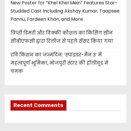
New Poster for “Khel Khel Mein” Features Star-
Studded Cast Including Akshay Kumar, Taapsee
Pannu, Fardeen Khan, and More
त्रिप्ती डिमरी और विक्की कौशल का किसिंग सीन
सीबीएफसी द्वारा रिलीज से पहले सेंसर किया गया
रवि किशन का जन्मदिन: ‘स्पाइडर-मैन 3’ में
महत्वपूर्ण भूमिका, भोजपुरी स्टार की हॉलीवुड में
चमक
Recent Comments