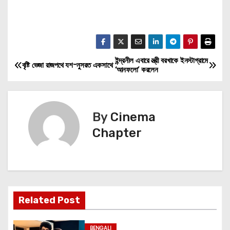
ইন্দ্রনীল এবারে স্ত্রী বরখাকে ইনস্টাগ্রামে
P
বৃষ্টি ভেজা রাজপথে যশ-নুসরত একসাথে
‘আনফলো’ করলেন
o
s
By
Cinema
t
Chapter
n
a
v
Related Post
i
BENGALI