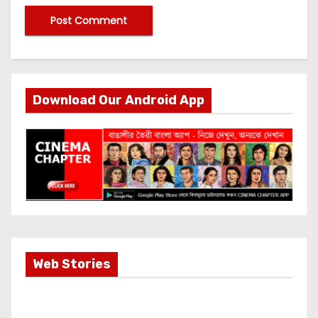
Download Our Android App
Most Important
Web Stories
Info about
Akshay Kumar
New Release