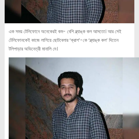
এক সময় টেলিফোনে অনেকেরই কম- বেশি ব্ল্যাঙ্ক কল আসতো। আর সেই
টেলিফোনকেই কাজে লাগিয়ে ছোটবেলার ‘ক্রাশ’-কে ‘ব্ল্যাঙ্ক কল’ দিতেন
টলিপাড়ার অভিনেত্রী মানালি দে।