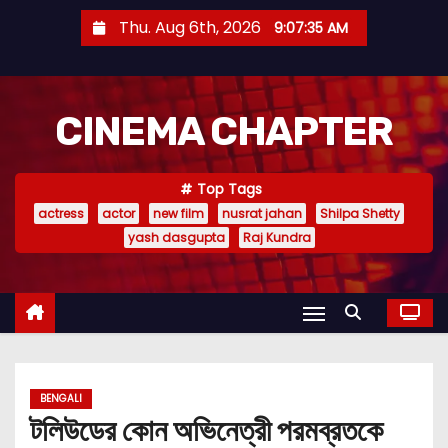
S
Thu. Aug 6th, 2026
9:07:36 AM
k
i
p
CINEMA CHAPTER
t
o
c
Top Tags
o
actress
actor
new film
nusrat jahan
Shilpa Shetty
n
yash dasgupta
Raj Kundra
t
e
n
t
BENGALI
টলিউডের কোন অভিনেত্রী পরমব্রতকে