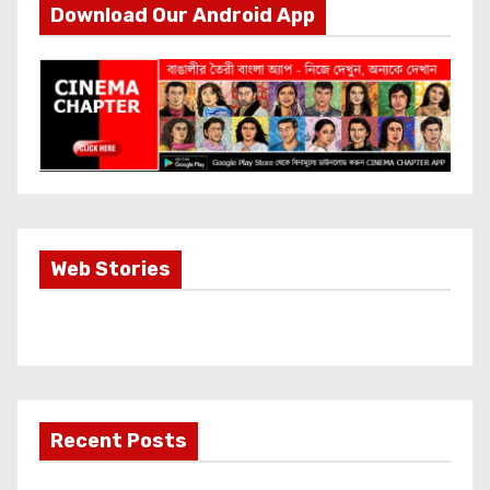
Download Our Android App
Most Important
Web Stories
Info about
Akshay Kumar
New Release
OMG 2
Recent Posts