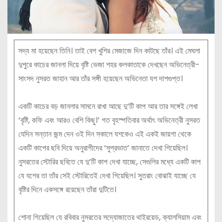
সদ্য মা হয়েছেন তিনি। তাই বেশ খুশির মেজাজে দিন কাটছে তাঁর। এই মেঘলা
দুপুরে কাচের জানলা দিয়ে বৃষ্টি ভেজা শহর কলকাতাকে দেখছেন অভিনেত্রী-
সাংসদ নুসরত জাহান আর তাঁর সঙ্গী হয়েছেন অভিনেতা যশ দাশগুপ্ত।
একটি কাচের বড় জানলার সামনে রাখা আছে দু’টি কাপ আর তার সঙ্গেই লেখা
‘বৃষ্টি, কফি এবং আরও বেশি কিছু।’ গত বৃহস্পতিবার অর্থাৎ অভিনেত্রী নুসরত
যেদিন সন্তান জন্ম দেন ওই দিন সকালে যশকেও এই একই জায়গা থেকে
একটি কাপের ছবি দিয়ে অনুরাগীদের ‘সুপ্রভাত’ জানাতে দেখা গিয়েছিল।
নুসরতের স্টোরির ছবিতে যে দু’টি কাপ দেখা যাচ্ছে, সেগুলির মধ্যে একটি কাপ
যে যশের তা তাঁর সেই স্টোরিতেই দেখা গিয়েছিল। সুতরাং বোঝাই যাচ্ছে যে
বৃষ্টির দিনে একসঙ্গে রয়েছেন তাঁরা দুটিতে।
শোনা গিয়েছিল যে রবিবার নুসরতের সদ্যোজাতের থাইরয়েড, ক্যালসিয়াম এবং