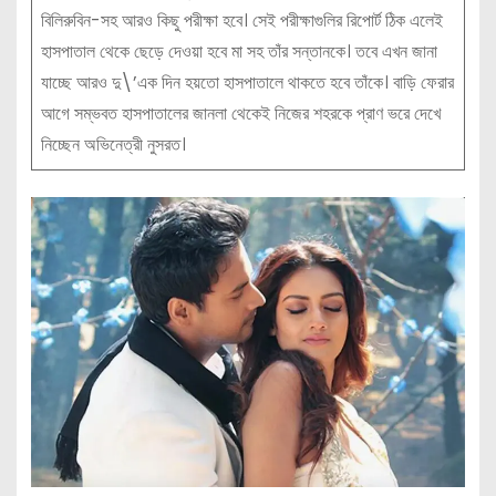
বিলিরুবিন-সহ আরও কিছু পরীক্ষা হবে। সেই পরীক্ষাগুলির রিপোর্ট ঠিক এলেই
হাসপাতাল থেকে ছেড়ে দেওয়া হবে মা সহ তাঁর সন্তানকে। তবে এখন জানা
যাচ্ছে আরও দু\’এক দিন হয়তো হাসপাতালে থাকতে হবে তাঁকে। বাড়ি ফেরার
আগে সম্ভবত হাসপাতালের জানলা থেকেই নিজের শহরকে প্রাণ ভরে দেখে
নিচ্ছেন অভিনেত্রী নুসরত।