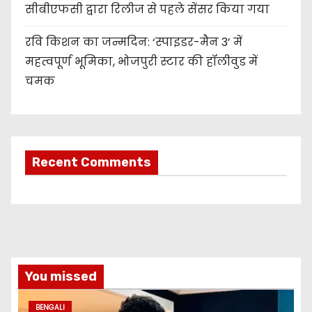
सीबीएफसी द्वारा रिलीज से पहले सेंसर किया गया
रवि किशन का जन्मदिन: ‘स्पाइडर-मैन 3’ में
महत्वपूर्ण भूमिका, भोजपुरी स्टार की हॉलीवुड में
चमक
Recent Comments
You missed
BENGALI