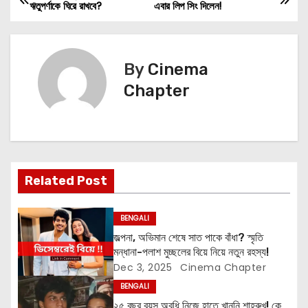
P
ঋতুপর্ণাকে ঘিরে রাখবে?
এবার লিপ সিং দিলেন!
o
s
By
Cinema
t
Chapter
n
a
v
Related Post
i
BENGALI
g
জল্পনা, অভিমান শেষে সাত পাকে বাঁধা? স্মৃতি
মন্ধানা-পলাশ মুচ্ছলের বিয়ে নিয়ে নতুন রহস্য!
a
Dec 3, 2025
Cinema Chapter
t
BENGALI
২৫ বছর বয়স অবধি নিজে হাতে খাননি শাহরুখ! কে