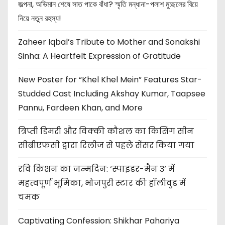
জল্পনা, অভিমান শেষে সাত পাকে বাঁধা? স্মৃতি মন্ধানা-পলাশ মুচ্ছলের বিয়ে
নিয়ে নতুন রহস্য!
Zaheer Iqbal’s Tribute to Mother and Sonakshi
Sinha: A Heartfelt Expression of Gratitude
New Poster for “Khel Khel Mein” Features Star-
Studded Cast Including Akshay Kumar, Taapsee
Pannu, Fardeen Khan, and More
त्रिप्ती डिमरी और विक्की कौशल का किसिंग सीन
सीबीएफसी द्वारा रिलीज से पहले सेंसर किया गया
रवि किशन का जन्मदिन: ‘स्पाइडर-मैन 3’ में
महत्वपूर्ण भूमिका, भोजपुरी स्टार की हॉलीवुड में
चमक
Captivating Confession: Shikhar Pahariya