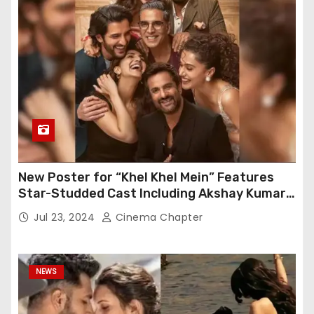
New Poster for “Khel Khel Mein” Features
Star-Studded Cast Including Akshay Kumar,
Taapsee Pannu, Fardeen Khan, and More
Jul 23, 2024
Cinema Chapter
NEWS