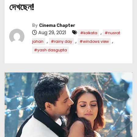
দেখছেন!
By
Cinema Chapter
Aug 29, 2021
,
#kolkata
#nusrat
,
,
,
jahan
#rainy day
#windows view
#yash dasgupta