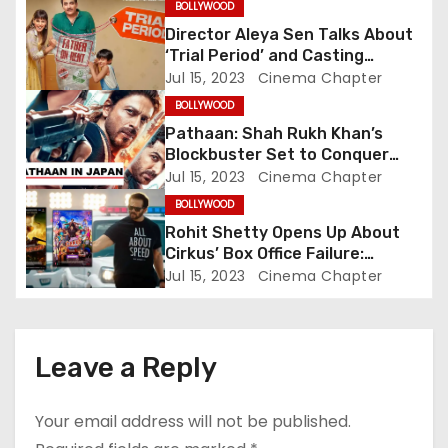
BOLLYWOOD
g
Director Aleya Sen Talks About
‘Trial Period’ and Casting
a
Choices for the Unconventional
Jul 15, 2023
Cinema Chapter
Family Drama Starring Genelia
t
BOLLYWOOD
Deshmukh
Pathaan: Shah Rukh Khan’s
i
Blockbuster Set to Conquer
Japanese Box Office, Aiming to
Jul 15, 2023
Cinema Chapter
o
Challenge RRR’s Legacy
BOLLYWOOD
n
Rohit Shetty Opens Up About
Cirkus’ Box Office Failure:
Embracing Accountability in
Jul 15, 2023
Cinema Chapter
Success and Failure
Leave a Reply
Your email address will not be published.