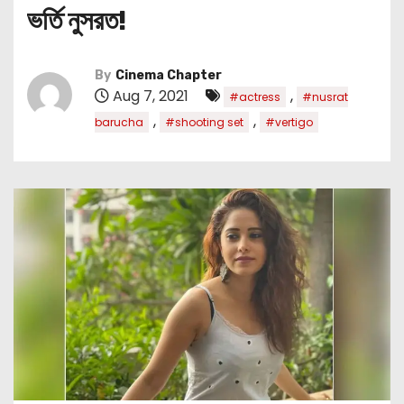
ভর্তি নুসরত!
By
Cinema Chapter
Aug 7, 2021
,
#actress
#nusrat
,
,
barucha
#shooting set
#vertigo