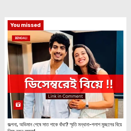
You missed
BENGALI
জল্পনা, অভিমান শেষে সাত পাকে বাঁধা? স্মৃতি মন্ধানা-পলাশ মুচ্ছলের বিয়ে