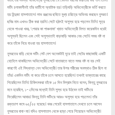
ভার্টিগোর সমস্যা অভিনেত্রী নুসরতের। যে কোনও ধরনের উচ্চতায় ভয় পান তিনি।
শুটিং চলাকালীনই তাঁর ভার্টিগো অ্যাটাক হয়। তড়িঘড়ি অভিনেত্রীকে ভর্তি করতে
হয় হিন্দুজা হাসপাতালে। লাভ রঞ্জনের ছবিতে মুখ্য চরিত্রে অভিনয় করছেন নুসরত।
ছবির নাম এখনও ঠিক করা হয়নি। সেটে হঠাৎই অসুস্থ হয়ে পড়লেন তিনি। সূত্র
থেকে পাওয়া খবর, ‘পেয়ার কা পাঞ্চনামা’ খ্যাত অভিনেত্রী বিগত কয়েকদিন ধরেই
অসুস্থই ছিলেন এবং সেই অসুস্থতাই বাড়াবাড়ি আকার নেয় সেটে। সময় নষ্ট না
করে তাঁকে নিয়ে যাওয়া হয় হাসপাতালে।
নুসরতের বাড়ি থেকে শুটিং সেট বেশ অনেকটাই দূরে তাই সেটের কাছাকাছি একটি
হোটেলে থাকছিলেন অভিনেত্রী। সেটে যাতায়াতে যাতে সময় নষ্ট না হয় সেই
কারণেই এই সিদ্ধান্ত নেন অভিনেত্রী। তার উপর শরীরের অবস্থাও ঠিক ছিল না
তাঁর। একদিন শুটিং না করে তাঁকে চলে আসতে হয়েছিল। তখনই ডাক্তারের কাছে
গিয়েছিলেন তিনি। চিকিৎসকরা তাঁকে ১৫ দিন বিশ্রাম নিতে বলেন, কিন্তু নুসরতের
মনে হয়েছিল, ১-২দিনের মধ্যেই তিনি সুস্থ হয়ে উঠবেন তাই শুটিংয়ে
ফিরেছিলেন আবার। কিন্তু তিনি শুটিংয়ে আরও অসুস্থ হয়ে পড়লেন। তাঁর
রক্তচাপ কমে ৬৫/৫৫ হয়েছে। খবর পেয়েই হাসপাতালে দেখতে চলে আসেন
নুসরতের বাবা-মা। যদিও হাসপাতাল থেকে ছাড়া পেয়ে গিয়েছেন অভিনেত্রী।