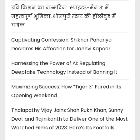
रवि किशन का जन्मदिन: ‘स्पाइडर-मैन 3’ में
महत्वपूर्ण भूमिका, भोजपुरी स्टार की हॉलीवुड में
चमक
Captivating Confession: Shikhar Pahariya
Declares His Affection for Janhvi Kapoor
Harnessing the Power of AI: Regulating
Deepfake Technology Instead of Banning It
Maximizing Success: How “Tiger 3” Fared in its
Opening Weekend
Thalapathy Vijay Joins Shah Rukh Khan, Sunny
Deol, and Rajinikanth to Deliver One of the Most
Watched Films of 2023: Here’s Its Footfalls