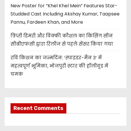
New Poster for “Khel Khel Mein” Features Star-
Studded Cast Including Akshay Kumar, Taapsee
Pannu, Fardeen Khan, and More
त्रिप्ती डिमरी और विक्की कौशल का किसिंग सीन
सीबीएफसी द्वारा रिलीज से पहले सेंसर किया गया
रवि किशन का जन्मदिन: ‘स्पाइडर-मैन 3’ में
महत्वपूर्ण भूमिका, भोजपुरी स्टार की हॉलीवुड में
चमक
Recent Comments