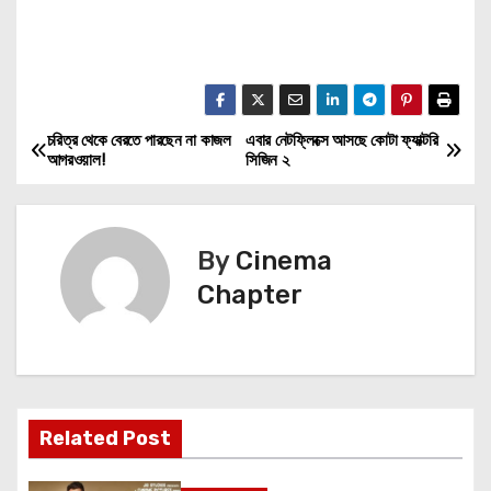
চরিত্র থেকে বেরতে পারছেন না কাজল
এবার নেটফ্লিক্সে আসছে কোটা ফ্যাক্টরি
P
আগরওয়াল!
সিজিন ২
o
s
By
Cinema
t
Chapter
n
a
v
Related Post
i