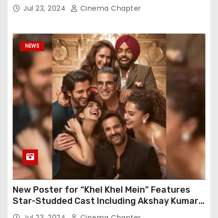
Gratitude
Jul 23, 2024
Cinema Chapter
NEWS
New Poster for “Khel Khel Mein” Features
Star-Studded Cast Including Akshay Kumar,
Taapsee Pannu, Fardeen Khan, and More
Jul 23, 2024
Cinema Chapter