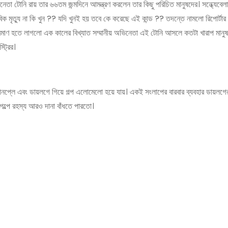
তা টোনি রায় তার ৬৬তম জন্মদিনে আমন্ত্রণ করলেন তার কিছু পরিচিত মানুষদের। সন্ধ্যেবেলার
বিক মৃত্যু না কি খুন ?? যদি খুনই হয় তবে কে করেছে এই কান্ড ?? তদন্তে নামলো রিপোর্টা
রমাণ হতে লাগলো এক কালের বিখ্যাত সম্মানীয় অভিনেতা এই টোনি আসলে কতটা খারাপ মানুষ।
ট্রির।
ক্রীনপ্লে এবং ডায়লগে গিয়ে গল্প এলোমেলো হয়ে যায়। একই সংলাপের বারবার ব্যবহার ডায়লগে
ল্পে রহস্য আরও দানা বাঁধতে পারতো।