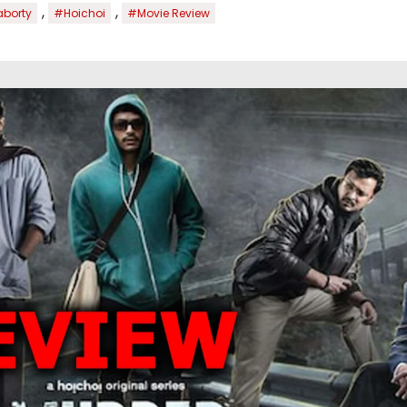
,
,
aborty
#Hoichoi
#Movie Review