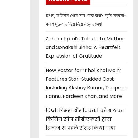
জল্পনা, অভিমান শেষে সাত পাকে বাঁধা? স্মৃতি মন্ধানা-
পলাশ মুচ্ছলের বিয়ে নিয়ে নতুন রহস্য!
Zaheer Iqbal’s Tribute to Mother
and Sonakshi Sinha: A Heartfelt
Expression of Gratitude
New Poster for “Khel Khel Mein”
Features Star-Studded Cast
Including Akshay Kumar, Taapsee
Pannu, Fardeen Khan, and More
त्रिप्ती डिमरी और विक्की कौशल का
किसिंग सीन सीबीएफसी द्वारा
रिलीज से पहले सेंसर किया गया