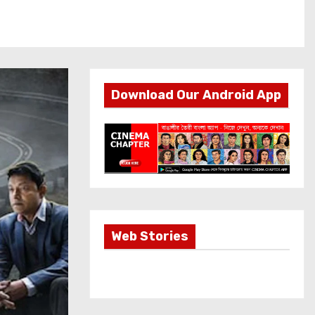
Download Our Android App
Most Important
Web Stories
Info about
Akshay Kumar
New Release
OMG 2