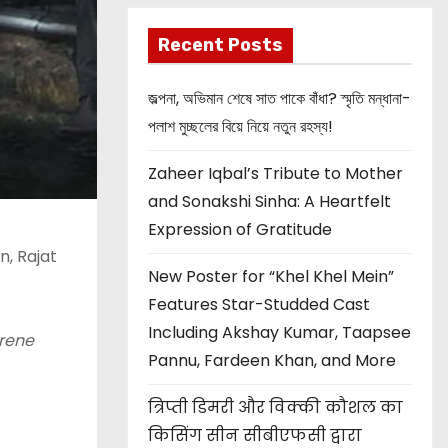
Recent Posts
জল্পনা, অভিমান শেষে সাত পাকে বাঁধা? স্মৃতি মন্ধানা-
পলাশ মুচ্ছলের বিয়ে নিয়ে নতুন রহস্য!
Zaheer Iqbal’s Tribute to Mother
and Sonakshi Sinha: A Heartfelt
Expression of Gratitude
n, Rajat
New Poster for “Khel Khel Mein”
Features Star-Studded Cast
Including Akshay Kumar, Taapsee
erene
Pannu, Fardeen Khan, and More
त्रिप्ती डिमरी और विक्की कौशल का
किसिंग सीन सीबीएफसी द्वारा