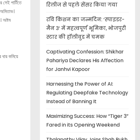
 সেই পার্টিতে
रिलीज से पहले सेंसर किया गया
র অমিতাভ।
रवि किशन का जन्मदिन: ‘स्पाइडर-
 অষ্টম
मैन 3’ में महत्वपूर्ण भूमिका, भोजपुरी
स्टार की हॉलीवुड में चमक
Captivating Confession: Shikhar
র ধার কমিয়ে
Pahariya Declares His Affection
for Janhvi Kapoor
Harnessing the Power of AI:
Regulating Deepfake Technology
Instead of Banning It
Maximizing Success: How “Tiger 3”
Fared in its Opening Weekend
Thalapathy Vijay Joins Shah Rukh