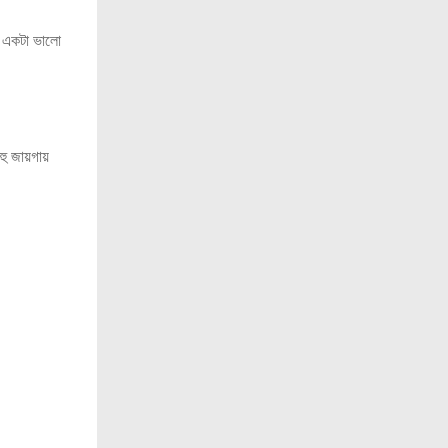
। একটা ভালো
বহু জায়গায়