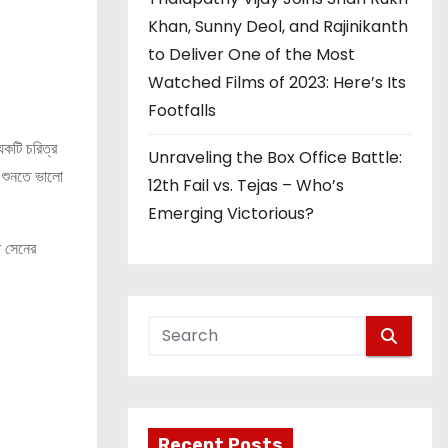
Khan, Sunny Deol, and Rajinikanth
to Deliver One of the Most
Watched Films of 2023: Here’s Its
Footfalls
কটি চরিত্র
Unraveling the Box Office Battle:
র শুনতে ভালো
12th Fail vs. Tejas – Who’s
Emerging Victorious?
া সেনের
Recent Posts