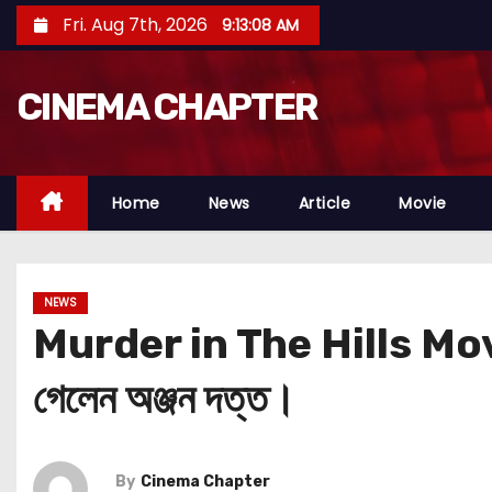
S
Fri. Aug 7th, 2026
9:13:09 AM
k
i
CINEMA CHAPTER
p
t
o
c
Home
News
Article
Movie
o
n
t
NEWS
e
Murder in The Hills Movie R
n
t
গেলেন অঞ্জন দত্ত।
By
Cinema Chapter