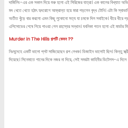
দার্জিলিং-এর এক সকাল দিয়ে শুরু হলো এই সিরিজের যাত্রা। এক কালের বিখ্যাত অভিনে
মদ খেতে খেতে হঠাৎ হৃদরোগে আক্রান্ত হয়ে মারা পড়লেন বৃদ্ধ টোনি। এটা কি স্বাভা
অতীত খুঁড়ে বার করলো এমন কিছু লুকোনো সত্য যা চমকে দিল সবাইকে। ধীরে ধীরে প্
এপিসোডের শেষে গিয়ে পাওয়া গেল রহস্যের সন্ধান। যবনিকা পতন হলো এই মার্ডার মিস্
Murder in The Hills গল্পটি কেমন ??
নিঃসন্দেহে একটি ভালো প্লট সাজিয়েছেন গল্প লেখক। ডিজাইন ভালোই ছিল। কিন্তু স্
দিয়েছে। সিনেমাতে গানের দিকে নজর না দিয়ে, সেই সময়টা কাহিনীর ডিটেলস-এ দিলে গ