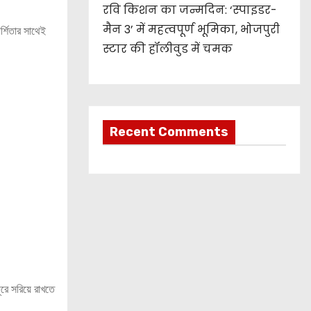
रवि किशन का जन्मदिन: ‘स्पाइडर-
मैन 3’ में महत्वपूर्ण भूमिका, भोजपुरी
্শিতার সাথেই
स्टार की हॉलीवुड में चमक
Recent Comments
ূরে সরিয়ে রাখতে