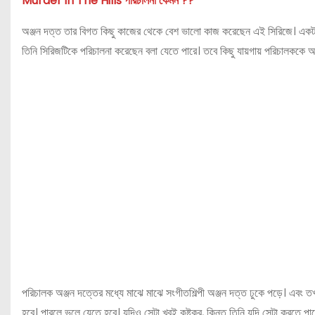
Murder in The Hills পরিচালনা কেমন ??
অঞ্জন দত্ত তার বিগত কিছু কাজের থেকে বেশ ভালো কাজ করেছেন এই সিরিজে। একটা প্
তিনি সিরিজটিকে পরিচালনা করেছেন বলা যেতে পারে। তবে কিছু যায়গায় পরিচালককে
পরিচালক অঞ্জন দত্তের মধ্যে মাঝে মাঝে সংগীতশিল্পী অঞ্জন দত্ত ঢুকে পড়ে। এবং ত
হবে। পারলে ভুলে যেতে হবে। যদিও সেটা খুবই কষ্টকর, কিন্তু তিনি যদি সেটা করতে 