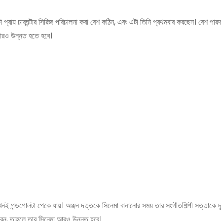
রায় চারঘন্টার সিরিজ পরিচালনা করা বেশ কঠিন, এবং এটা তিনি প্রথমবার করছেন। বেশ পারদর
 আরও উন্নত হতে হবে।
খনই গন্ডগোলটা পেকে যায়। অঞ্জন দত্তকে সিনেমা বানানোর সময় তার সংগীতশিল্পী সত্তাকে দ
পারেন, তাহলে তার সিনেমা আরও উন্নত হবে।