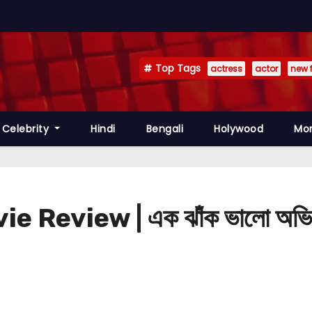
Top Tags
actress
actor
new 
Celebrity
Hindi
Bengali
Holywood
Mo
eview | এক ঝাঁক ভালো অভিনেতাদে