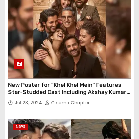
New Poster for “Khel Khel Mein” Features
Star-Studded Cast Including Akshay Kumar,
Taapsee Pannu, Fardeen Khan, and More
Jul 23, 2024
Cinema Chapter
NEWS