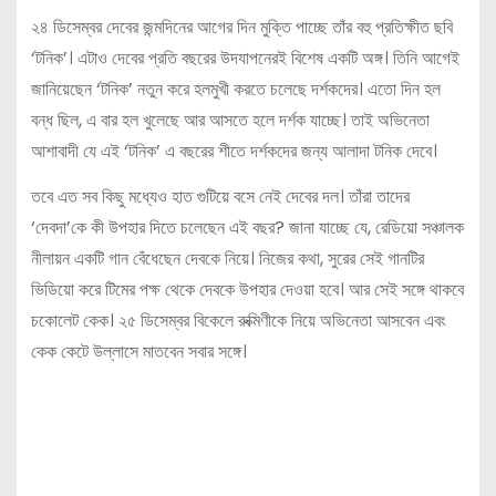
২৪ ডিসেম্বর দেবের জন্মদিনের আগের দিন মুক্তি পাচ্ছে তাঁর বহু প্রতিক্ষীত ছবি
‘টনিক’। এটাও দেবের প্রতি বছরের উদযাপনেরই বিশেষ একটি অঙ্গ। তিনি আগেই
জানিয়েছেন ‘টনিক’ নতুন করে হলমুখী করতে চলেছে দর্শকদের। এতো দিন হল
বন্ধ ছিল, এ বার হল খুলেছে আর আসতে হলে দর্শক যাচ্ছে। তাই অভিনেতা
আশাবাদী যে এই ‘টনিক’ এ বছরের শীতে দর্শকদের জন্য আলাদা টনিক দেবে।
তবে এত সব কিছু মধ্যেও হাত গুটিয়ে বসে নেই দেবের দল। তাঁরা তাদের
‘দেবদা’কে কী উপহার দিতে চলেছেন এই বছর? জানা যাচ্ছে যে, রেডিয়ো সঞ্চালক
নীলায়ন একটি গান বেঁধেছেন দেবকে নিয়ে। নিজের কথা, সুরের সেই গানটির
ভিডিয়ো করে টিমের পক্ষ থেকে দেবকে উপহার দেওয়া হবে। আর সেই সঙ্গে থাকবে
চকোলেট কেক। ২৫ ডিসেম্বর বিকেলে রুক্মিণীকে নিয়ে অভিনেতা আসবেন এবং
কেক কেটে উল্লাসে মাতবেন সবার সঙ্গে।