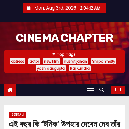
S
Mon. Aug 3rd, 2026
2:04:13 AM
k
i
p
CINEMA CHAPTER
t
o
c
Top Tags
o
actress
actor
new film
nusrat jahan
Shilpa Shetty
n
yash dasgupta
Raj Kundra
t
e
n
t
BENGALI
এই বছর কি ‘টনিক’ উপহার দেবেন দেব তাঁর