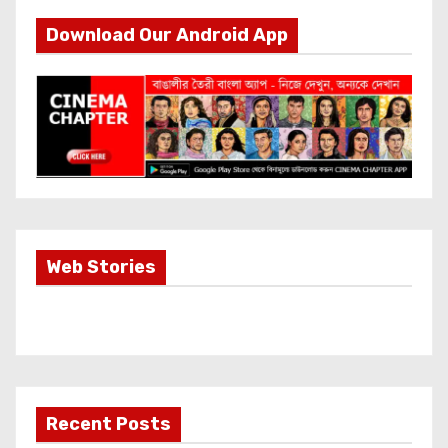
Download Our Android App
Most Important
Web Stories
Info about
Akshay Kumar
New Release
OMG 2
Recent Posts