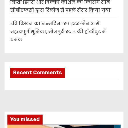
त्रिप्ती डिमरी और विक्की कौशल का किसिंग सीन
सीबीएफसी द्वारा रिलीज से पहले सेंसर किया गया
रवि किशन का जन्मदिन: ‘स्पाइडर-मैन 3’ में
महत्वपूर्ण भूमिका, भोजपुरी स्टार की हॉलीवुड में
चमक
Recent Comments
You missed