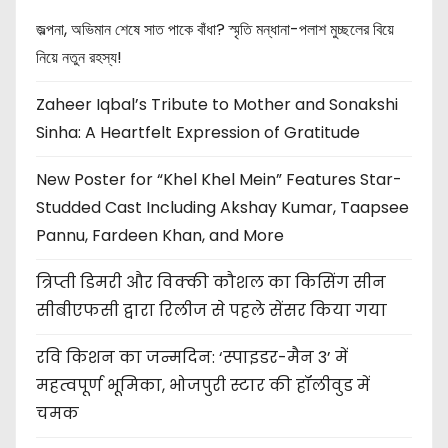
জল্পনা, অভিমান শেষে সাত পাকে বাঁধা? স্মৃতি মন্ধানা-পলাশ মুচ্ছলের বিয়ে
নিয়ে নতুন রহস্য!
Zaheer Iqbal’s Tribute to Mother and Sonakshi
Sinha: A Heartfelt Expression of Gratitude
New Poster for “Khel Khel Mein” Features Star-
Studded Cast Including Akshay Kumar, Taapsee
Pannu, Fardeen Khan, and More
त्रिप्ती डिमरी और विक्की कौशल का किसिंग सीन
सीबीएफसी द्वारा रिलीज से पहले सेंसर किया गया
रवि किशन का जन्मदिन: ‘स्पाइडर-मैन 3’ में
महत्वपूर्ण भूमिका, भोजपुरी स्टार की हॉलीवुड में
चमक