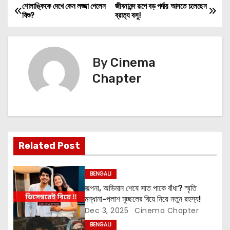
শোলাঙ্কিকে দেখে কেন লজ্জা পেলেন
জীবনানন্দ রূপে বড় পর্দায় আসতে চলেছেন
P
যিশু?
ব্রাত্য বসু!
o
s
By
Cinema
t
Chapter
n
a
v
Related Post
i
BENGALI
g
জল্পনা, অভিমান শেষে সাত পাকে বাঁধা? স্মৃতি
মন্ধানা-পলাশ মুচ্ছলের বিয়ে নিয়ে নতুন রহস্য!
a
Dec 3, 2025
Cinema Chapter
t
BENGALI