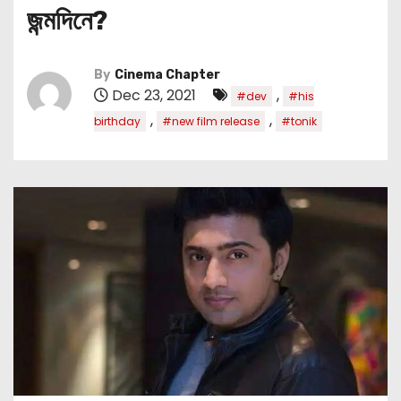
জন্মদিনে?
By
Cinema Chapter
Dec 23, 2021
,
#dev
#his
,
,
birthday
#new film release
#tonik