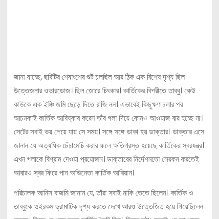
জানা যাচ্ছে, ছবিটির শেষাংশের শুট চলছিল আর ঠিক এক বিশেষ দৃশ্য ছিল
উত্তেজনার ওভারডোজ। ছিল জোরে চিৎকার। কার্তিকের বিপরীতে তাব্বু। কেউ
কাউকে এক ইঞ্চি জমি ছেড়ে দিতে রাজি নন। এভাবেই কিছুক্ষণ চলার পর
আচমকাই কার্তিক আবিষ্কার করেন তাঁর গলা দিয়ে কোনও আওয়াজ বার হচ্ছে না।
সেটের সবাই ভয় পেয়ে যায় সে সময়। সঙ্গে সঙ্গে ডাকা হয় ডাক্তার। ডাক্তার এসে
জানান যে অত্যধিক চেঁচামেচি করার ফলে ক্ষতিগ্রস্ত হয়েছে কার্তিকের স্বরযন্ত্র।
এখন গলাকে বিশ্রাম দেওয়া প্রয়োজন। ডাক্তারের নির্দেশমতো সেরকম করতেই
আবারও স্বর ফিরে পান অভিনেতা কার্তিক আরিয়ান।
পরিচালক আনিস বাজমি জানান যে, তাঁরা সবাই নাকি তেতে ছিলেন। কার্তিক ও
তাব্বুকে ওইরকম ড্রামাটিক দৃশ্য করতে দেখে আরও উত্তেজিত হয়ে গিয়েছিলেন