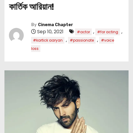
কার্তিক আরিয়ান!
By
Cinema Chapter
Sep 10, 2021
,
,
#actor
#for acting
,
,
#kartick aaryan
#passionate
#voice
loss