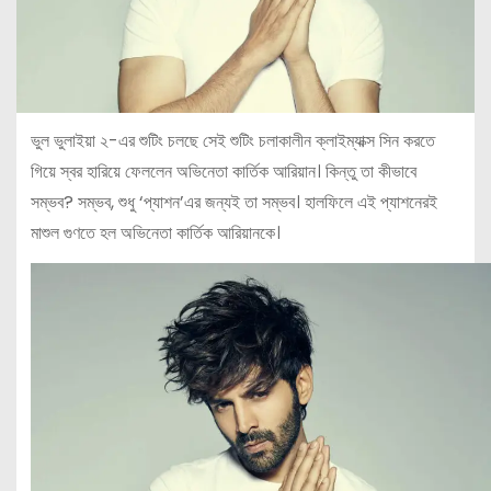
ভুল ভুলাইয়া ২-এর শুটিং চলছে সেই শুটিং চলাকালীন ক্লাইম্যাক্স সিন করতে
গিয়ে স্বর হারিয়ে ফেললেন অভিনেতা কার্তিক আরিয়ান। কিন্তু তা কীভাবে
সম্ভব? সম্ভব, শুধু ‘প্যাশন’এর জন্যই তা সম্ভব। হালফিলে এই প্যাশনেরই
মাশুল গুণতে হল অভিনেতা কার্তিক আরিয়ানকে।