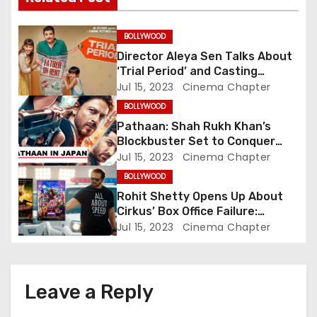
i
BOLLYWOOD
g
Director Aleya Sen Talks About
‘Trial Period’ and Casting
a
Choices for the Unconventional
Jul 15, 2023
Cinema Chapter
Family Drama Starring Genelia
t
BOLLYWOOD
Deshmukh
Pathaan: Shah Rukh Khan’s
i
Blockbuster Set to Conquer
Japanese Box Office, Aiming to
Jul 15, 2023
Cinema Chapter
o
Challenge RRR’s Legacy
BOLLYWOOD
n
Rohit Shetty Opens Up About
Cirkus’ Box Office Failure:
Embracing Accountability in
Jul 15, 2023
Cinema Chapter
Success and Failure
Leave a Reply