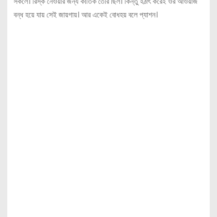
সকলে। রিস্ক নেওয়ার জন্য কার্তিক তৈরি ছিল। কিন্তু হঠাৎ করেই ওর আওয়াজ
বন্ধ হয়ে যায় সেই জায়গায়। আর একেই বোধহয় বলে প্যাশন।