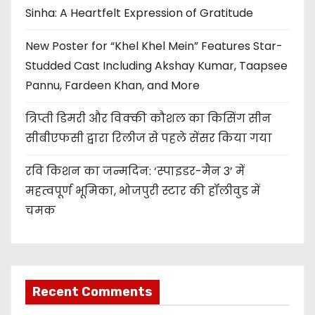
Sinha: A Heartfelt Expression of Gratitude
New Poster for “Khel Khel Mein” Features Star-
Studded Cast Including Akshay Kumar, Taapsee
Pannu, Fardeen Khan, and More
त्रिप्ती डिमरी और विक्की कौशल का किसिंग सीन
सीबीएफसी द्वारा रिलीज से पहले सेंसर किया गया
रवि किशन का जन्मदिन: ‘स्पाइडर-मैन 3’ में
महत्वपूर्ण भूमिका, भोजपुरी स्टार की हॉलीवुड में
चमक
Recent Comments