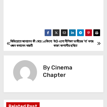
ভিডিয়োতে জানালেন কী খেয়ে ১৫কিলো
উঠে এলো দীপিকা-রণবীরের ‘না’ বলার
P
ওজন কমালেন ভারতী
কারণ বনশালীর ছবিতে
o
s
By
Cinema
t
Chapter
n
a
v
Related Post