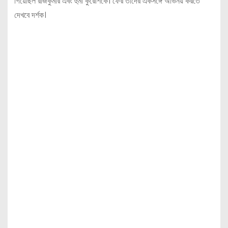
গিয়েছিল রাজকুমার এবং হুমা কুরেশিকে। ফের তাঁদের একসঙ্গে অভিনয় করতে
দেখবে দর্শক।