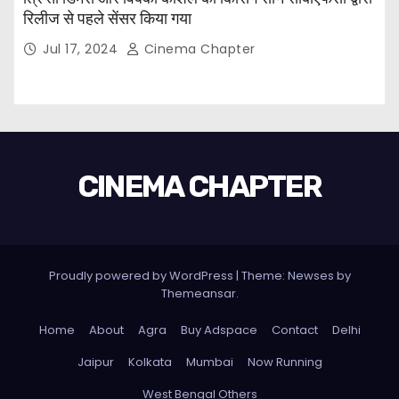
रिलीज से पहले सेंसर किया गया
Jul 17, 2024
Cinema Chapter
CINEMA CHAPTER
Proudly powered by WordPress
|
Theme: Newses by
Themeansar
.
Home
About
Agra
Buy Adspace
Contact
Delhi
Jaipur
Kolkata
Mumbai
Now Running
West Bengal Others