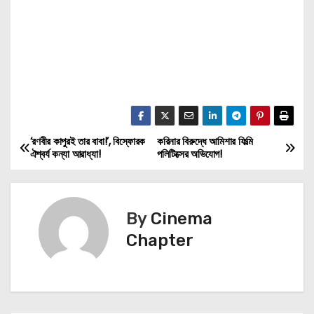
‘রণবীর কাপুরই তার বাবা!’, বিস্ফোরক
করিনার বিরুদ্ধে আমিশার ফিল্মি
P
ঐশ্বর্য কন্যা আরাধ্যা!
পলিটিক্সের অভিযোগ!
o
s
By
Cinema
t
Chapter
n
a