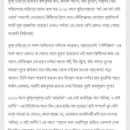
মুখ্য চরিত্রে রয়েছেন রাজকুমার রাও, রাধিকা আপ্টে, হুমা কুরেশি, সিকন্দর খের।
পরিচালনার দায়িত্বে ভাসন বালা যার ২০১৮ সালে মুক্তিপ্রাপ্ত ‘মর্দ কো দর্দ নেহি
হোতা’ সকলেই দেখেছেন। শিল্পীদের ট্যাগ করে নেটফ্লিক্সের সোশ্যাল প্ল্যাটফর্মে
ফার্স্ট লুক প্রকাশিত হয়েছে। এখনও পর্যন্ত এর থেকে বেশি কোনও তথ্য শেয়ার
করেননি নির্মাতারা।
মুখ্য চরিত্রে যে সকল অভিনেতা অভিনয় করেছেন, প্রত্যেকেই ‘নেটফ্লিক্স’-এর
সঙ্গে আগে কোনও না কোনও ভাবে যুক্ত হয়েছেন। এই সকল শিল্পীদের কাজ এর
আগে নেটফ্লিক্সে দেখেছেন দর্শক। কালো শার্ট, নীল জিন্স, কাঁধ পর্যন্ত চুলের
সাধারণ লুকে রাধিকা। তবে তাঁর কাছ থেকে দর্শকের অনেক প্রত্যাশা। নতুন
কাজেও তিনি দারুণ পারফর্ম করবেন বলে বিশ্বাস করেন দর্শক। হুমা কুরেশির পরনে
ফর্মাল ব্লেজার, স্কার্ট। রাজকুমার রাওকে দেখা গিয়েছে খুবই ক্যাজুয়াল লুকে।
১৯৭২ সালে মুক্তিপ্রাপ্ত ছবি ‘কারওঁয়া’-এর সেই জনপ্রিয় গান ‘মনিকা, ও মাই
ডার্লিং’-এর টাইটেলের সাথে মিল রেখে ছবির নাম হয়েছে। ছবি সম্পর্কে খুব বেশি
তথ্য পাওয়া না গেলেও, জানা যাচ্ছে যে, একেবারে কমেডিধর্মী ছবি হতে চলেছে
‘মনিকা, ও মাই ডার্লিং’। এর আগে ‘গ্যাংস অফ ওয়াসিপুর’ ছবিতে একসঙ্গে দেখা