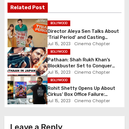
v
Related Post
i
BOLLYWOOD
g
Director Aleya Sen Talks About
‘Trial Period’ and Casting
a
Choices for the Unconventional
Jul 15, 2023
Cinema Chapter
Family Drama Starring Genelia
t
BOLLYWOOD
Deshmukh
Pathaan: Shah Rukh Khan’s
i
Blockbuster Set to Conquer
Japanese Box Office, Aiming to
Jul 15, 2023
Cinema Chapter
o
Challenge RRR’s Legacy
BOLLYWOOD
n
Rohit Shetty Opens Up About
Cirkus’ Box Office Failure:
Embracing Accountability in
Jul 15, 2023
Cinema Chapter
Success and Failure
Leave a Reply