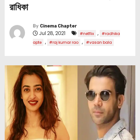
রাধিকা
By
Cinema Chapter
Jul 28, 2021
,
#netflix
#radhika
,
,
apte
#raj kumar rao
#vasan bala