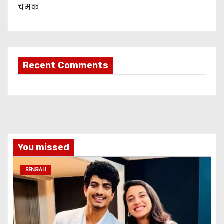
चमक
Recent Comments
You missed
BENGALI