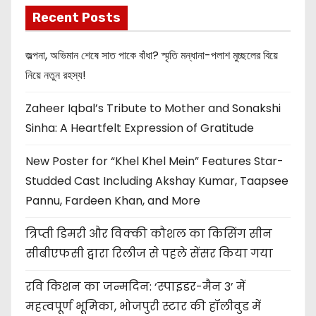
Recent Posts
জল্পনা, অভিমান শেষে সাত পাকে বাঁধা? স্মৃতি মন্ধানা-পলাশ মুচ্ছলের বিয়ে
নিয়ে নতুন রহস্য!
Zaheer Iqbal’s Tribute to Mother and Sonakshi
Sinha: A Heartfelt Expression of Gratitude
New Poster for “Khel Khel Mein” Features Star-
Studded Cast Including Akshay Kumar, Taapsee
Pannu, Fardeen Khan, and More
त्रिप्ती डिमरी और विक्की कौशल का किसिंग सीन
सीबीएफसी द्वारा रिलीज से पहले सेंसर किया गया
रवि किशन का जन्मदिन: ‘स्पाइडर-मैन 3’ में
महत्वपूर्ण भूमिका, भोजपुरी स्टार की हॉलीवुड में