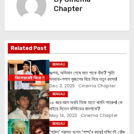
s
Chapter
t
n
a
Related Post
v
i
BENGALI
জল্পনা, অভিমান শেষে সাত পাকে বাঁধা? স্মৃতি
g
মন্ধানা-পলাশ মুচ্ছলের বিয়ে নিয়ে নতুন রহস্য!
Dec 3, 2025
Cinema Chapter
a
BENGALI
t
২৫ বছর বয়স অবধি নিজে হাতে খাননি শাহরুখ! কে
খাইয়ে দিতেন বলিউডের বাদশাকে?
i
May 14, 2023
Cinema Chapter
o
BENGALI
‘পাঠান’ পরাস্ত হলেন ‘পুষ্পা’র কাছে! দক্ষিণেই খোঁজ