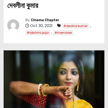
দেবলীনা কুমার
By
Cinema Chapter
Oct 30, 2021
,
#devlina kumar
,
#lakshmi puja
#memories