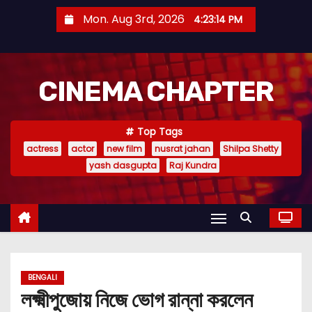
S
Mon. Aug 3rd, 2026
4:23:15 PM
k
i
p
CINEMA CHAPTER
t
o
c
Top Tags
o
actress
actor
new film
nusrat jahan
Shilpa Shetty
n
yash dasgupta
Raj Kundra
t
e
n
t
BENGALI
লক্ষ্মীপুজোয় নিজে ভোগ রান্না করলেন