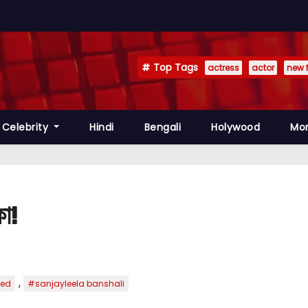
Top Tags
actress
actor
new 
Celebrity
Hindi
Bengali
Holywood
Mo
কা!
,
ted
#sanjayleela banshali