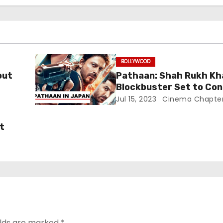
BOLLYWOOD
out
Pathaan: Shah Rukh Kh
Blockbuster Set to Co
onal
Japanese Box Office, A
Jul 15, 2023
Cinema Chapte
ia
Challenge RRR’s Legac
t
elds are marked
*