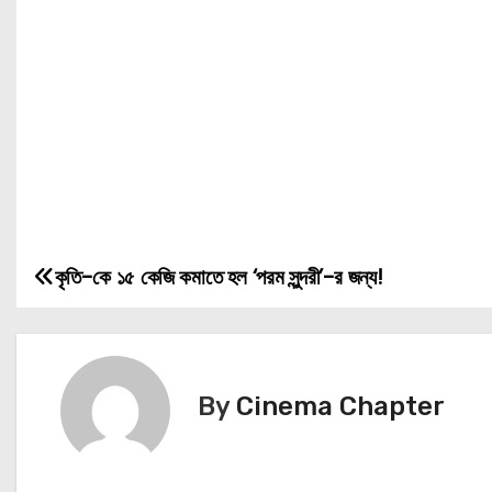
কৃতি-কে ১৫ কেজি কমাতে হল ‘পরম সুন্দরী’-র জন্য!
P
o
s
By
Cinema Chapter
t
n