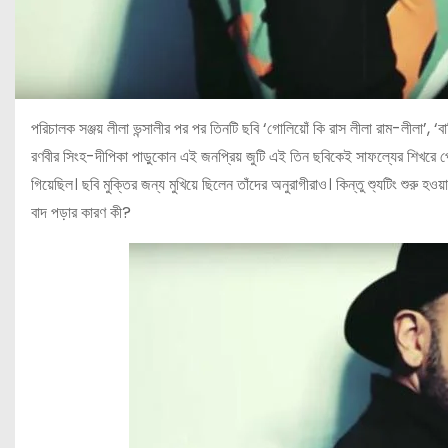
পরিচালক সঞ্জয় লীলা ভন্সালীর পর পর তিনটি ছবি ‘গোলিয়োঁ কি রাস লীলা রাম-লীলা’, ‘
রণবীর সিংহ-দীপিকা পাড়ুকোন এই জনপ্রিয় জুটি এই তিন ছবিকেই সাফল্যের শিখরে পৌ
গিয়েছিল। ছবি মুক্তির জন্য মুখিয়ে ছিলেন তাঁদের অনুরাগীরাও। কিন্তু শ্যুটিং শুরু হ
বাদ পড়ার কারণ কী?