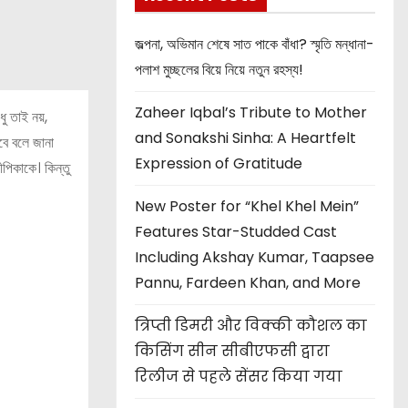
জল্পনা, অভিমান শেষে সাত পাকে বাঁধা? স্মৃতি মন্ধানা-
পলাশ মুচ্ছলের বিয়ে নিয়ে নতুন রহস্য!
Zaheer Iqbal’s Tribute to Mother
ু তাই নয়,
and Sonakshi Sinha: A Heartfelt
বে বলে জানা
Expression of Gratitude
দীপিকাকে। কিন্তু
New Poster for “Khel Khel Mein”
Features Star-Studded Cast
Including Akshay Kumar, Taapsee
Pannu, Fardeen Khan, and More
त्रिप्ती डिमरी और विक्की कौशल का
किसिंग सीन सीबीएफसी द्वारा
रिलीज से पहले सेंसर किया गया