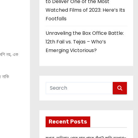
to Deliver One of the Most
Watched Films of 2023: Here’s Its
Footfalls
Unraveling the Box Office Battle:
12th Fail vs. Tejas – Who’s
Emerging Victorious?
বেশি নয়, এক
জ নাকি
Recent Posts