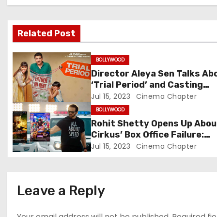
a
v
Related Post
i
BOLLYWOOD
g
Director Aleya Sen Talks Ab
‘Trial Period’ and Casting
a
Choices for the Unconventi
Jul 15, 2023
Cinema Chapter
Family Drama Starring Genel
t
BOLLYWOOD
Deshmukh
Rohit Shetty Opens Up Abou
i
Cirkus’ Box Office Failure:
Embracing Accountability in
Jul 15, 2023
Cinema Chapter
o
Success and Failure
n
Leave a Reply
Your email address will not be published.
Required fi