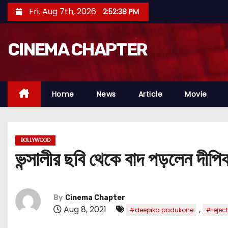
S
Fri. Aug 7th, 2026
2:52:40 PM
k
i
CINEMA CHAPTER
p
t
o
c
Home
News
Article
Movie
o
n
t
BOLLYWOOD
e
ভন্সালীর ছবি থেকে বাদ পড়লেন দীপি
n
t
By
Cinema Chapter
Aug 8, 2021
,
#deepika padukone
#rejec