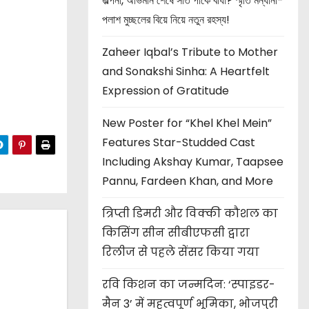
জল্পনা, অভিমান শেষে সাত পাকে বাঁধা? স্মৃতি মন্ধানা-
পলাশ মুচ্ছলের বিয়ে নিয়ে নতুন রহস্য!
Zaheer Iqbal’s Tribute to Mother
and Sonakshi Sinha: A Heartfelt
Expression of Gratitude
New Poster for “Khel Khel Mein”
Features Star-Studded Cast
Including Akshay Kumar, Taapsee
Pannu, Fardeen Khan, and More
त्रिप्ती डिमरी और विक्की कौशल का
किसिंग सीन सीबीएफसी द्वारा
रिलीज से पहले सेंसर किया गया
रवि किशन का जन्मदिन: ‘स्पाइडर-
मैन 3’ में महत्वपूर्ण भूमिका, भोजपुरी