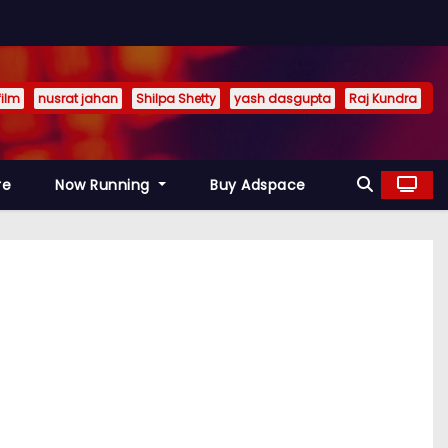
film
nusrat jahan
Shilpa Shetty
yash dasgupta
Raj Kundra
re
Now Running
Buy Adspace