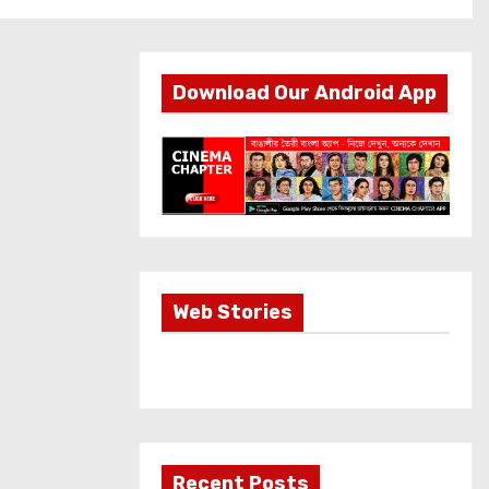
Download Our Android App
Most Important
Web Stories
Info about
Akshay Kumar
New Release
OMG 2
Recent Posts