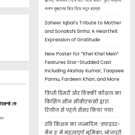
জল্পনা, অভিমান শেষে সাত পাকে বাঁধা? স্মৃতি মন্ধানা-
পলাশ মুচ্ছলের বিয়ে নিয়ে নতুন রহস্য!
Zaheer Iqbal’s Tribute to Mother
and Sonakshi Sinha: A Heartfelt
Expression of Gratitude
New Poster for “Khel Khel Mein”
Features Star-Studded Cast
Including Akshay Kumar, Taapsee
Pannu, Fardeen Khan, and More
त्रिप्ती डिमरी और विक्की कौशल का
किसिंग सीन सीबीएफसी द्वारा
াহরুখ! কে
रिलीज से पहले सेंसर किया गया
er
रवि किशन का जन्मदिन: ‘स्पाइडर-
मैन 3’ में महत्वपूर्ण भूमिका, भोजपुरी