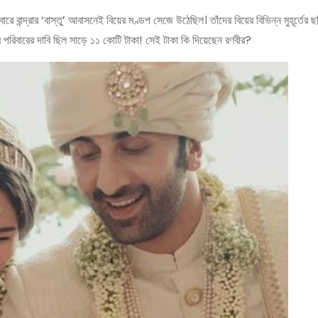
বান্দ্রার ‘বাস্তু’ আবাসনেই বিয়ের মণ্ডপ সেজে উঠেছিল। তাঁদের বিয়ের বিভিন্ন মুহূর্তের ছবি
র পরিবারের দাবি ছিল সাড়ে ১১ কোটি টাকা! সেই টাকা কি দিয়েছেন রণবীর?