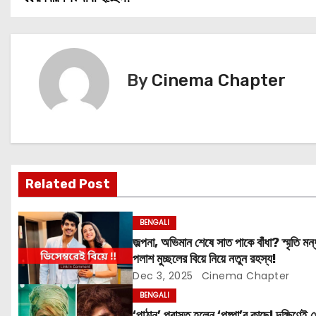
P
o
s
By
Cinema Chapter
t
n
a
v
Related Post
i
BENGALI
g
জল্পনা, অভিমান শেষে সাত পাকে বাঁধা? স্মৃতি মন্
পলাশ মুচ্ছলের বিয়ে নিয়ে নতুন রহস্য!
a
Dec 3, 2025
Cinema Chapter
t
BENGALI
‘পাঠান’ পরাস্ত হলেন ‘পুষ্পা’র কাছে! দক্ষিণেই 