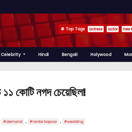
Top Tags
actress
actor
new 
Celebrity
Hindi
Bengali
Holywood
Mo
ে ১১ কোটি নগদ চেয়েছিল!
,
,
,
#demand
#ranbir kapoor
#wedding