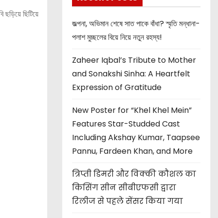
 ছড়িয়ে ছিটিয়ে
জল্পনা, অভিমান শেষে সাত পাকে বাঁধা? স্মৃতি মন্ধানা-
পলাশ মুচ্ছলের বিয়ে নিয়ে নতুন রহস্য!
Zaheer Iqbal’s Tribute to Mother
and Sonakshi Sinha: A Heartfelt
Expression of Gratitude
New Poster for “Khel Khel Mein”
Features Star-Studded Cast
Including Akshay Kumar, Taapsee
Pannu, Fardeen Khan, and More
त्रिप्ती डिमरी और विक्की कौशल का
किसिंग सीन सीबीएफसी द्वारा
रिलीज से पहले सेंसर किया गया