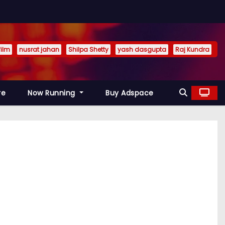
film
nusrat jahan
Shilpa Shetty
yash dasgupta
Raj Kundra
re
Now Running
Buy Adspace