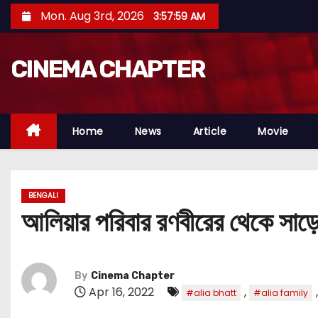
S
Mon. Aug 3rd, 2026
3:58:00 AM
k
i
CINEMA CHAPTER
p
t
o
c
Home
News
Article
Movie
o
n
t
BENGALI
e
আলিয়ার পরিবার রণবীরের থেকে সাড়
n
t
By
Cinema Chapter
Apr 16, 2022
,
#alia bhatt
#alia family