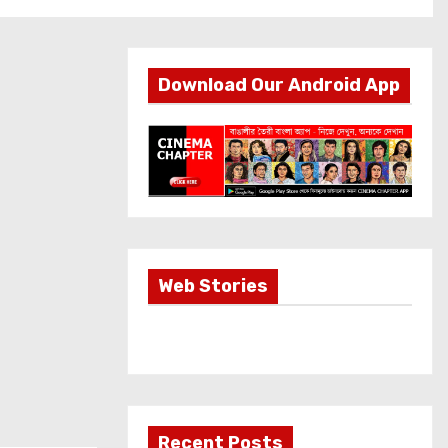
Download Our Android App
Most Important
Web Stories
Info about
Akshay Kumar
New Release
OMG 2
Recent Posts