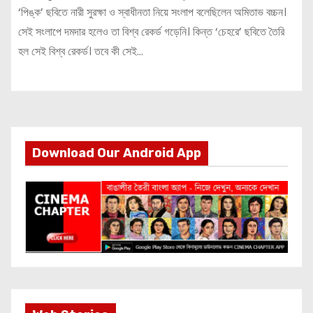
‘পিঙ্ক’ ছবিতে নারী সুরক্ষা ও স্বাধীনতা নিয়ে সংলাপ বলেছিলেন অমিতাভ বচ্চন।
সেই সংলাপে দমদার হলেও তা বিশ্ব রেকর্ড গড়েনি। কিন্ত ‘চেহরে’ ছবিতে তৈরি
হল সেই বিশ্ব রেকর্ড। তবে কী সেই…
Download Our Android App