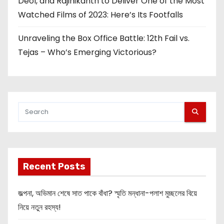
Deol, and Rajinikanth to Deliver One of the Most
Watched Films of 2023: Here’s Its Footfalls
Unraveling the Box Office Battle: 12th Fail vs.
Tejas – Who’s Emerging Victorious?
Recent Posts
জল্পনা, অভিমান শেষে সাত পাকে বাঁধা? স্মৃতি মন্ধানা-পলাশ মুচ্ছলের বিয়ে
নিয়ে নতুন রহস্য!