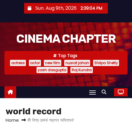
S
Sun. Aug 9th, 2026
2:39:04 PM
k
i
p
CINEMA CHAPTER
t
o
c
Top Tags
o
actress
actor
new film
nusrat jahan
Shilpa Shetty
n
yash dasgupta
Raj Kundra
t
e
n
t
world record
Home
কী বিশ্ব রেকর্ড গড়লেন অমিতাভ?