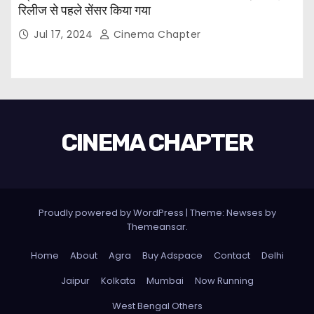
रिलीज से पहले सेंसर किया गया
Jul 17, 2024
Cinema Chapter
CINEMA CHAPTER
Proudly powered by WordPress
|
Theme: Newses by
Themeansar
.
Home
About
Agra
Buy Adspace
Contact
Delhi
Jaipur
Kolkata
Mumbai
Now Running
West Bengal Others