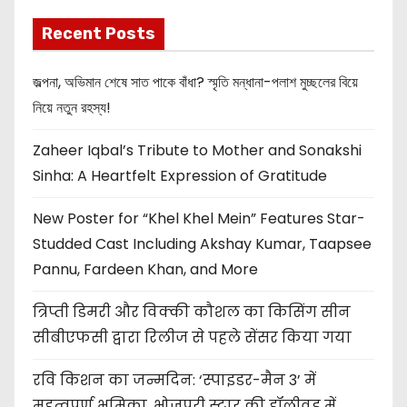
Recent Posts
জল্পনা, অভিমান শেষে সাত পাকে বাঁধা? স্মৃতি মন্ধানা-পলাশ মুচ্ছলের বিয়ে
নিয়ে নতুন রহস্য!
Zaheer Iqbal’s Tribute to Mother and Sonakshi
Sinha: A Heartfelt Expression of Gratitude
New Poster for “Khel Khel Mein” Features Star-
Studded Cast Including Akshay Kumar, Taapsee
Pannu, Fardeen Khan, and More
त्रिप्ती डिमरी और विक्की कौशल का किसिंग सीन
सीबीएफसी द्वारा रिलीज से पहले सेंसर किया गया
रवि किशन का जन्मदिन: ‘स्पाइडर-मैन 3’ में
महत्वपूर्ण भूमिका, भोजपुरी स्टार की हॉलीवुड में