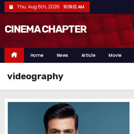
S
Thu. Aug 6th, 2026
10:19:13 AM
k
i
CINEMA CHAPTER
p
t
o
c
Home
News
Article
Movie
o
n
videography
t
e
n
t