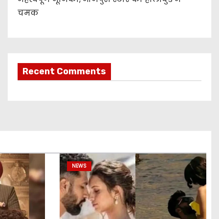
चमक
Recent Comments
NEWS