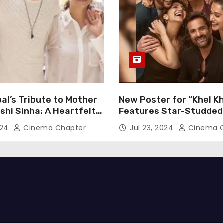
al’s Tribute to Mother
New Poster for “Khel Kh
hi Sinha: A Heartfelt
Features Star-Studded
n of Gratitude
Including Akshay Kumar
024
Cinema Chapter
Jul 23, 2024
Cinema C
Pannu, Fardeen Khan, 