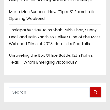
Deepfake Technology Instead of Banning It
Maximizing Success: How “Tiger 3” Fared in its
Opening Weekend
Thalapathy Vijay Joins Shah Rukh Khan, Sunny
Deol, and Rajinikanth to Deliver One of the Most
Watched Films of 2023: Here’s Its Footfalls
Unraveling the Box Office Battle: 12th Fail vs.
Tejas – Who’s Emerging Victorious?