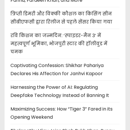
Pannu, Fardeen Khan, and More
त्रिप्ती डिमरी और विक्की कौशल का किसिंग सीन
सीबीएफसी द्वारा रिलीज से पहले सेंसर किया गया
रवि किशन का जन्मदिन: ‘स्पाइडर-मैन 3’ में
महत्वपूर्ण भूमिका, भोजपुरी स्टार की हॉलीवुड में
चमक
Captivating Confession: Shikhar Pahariya
Declares His Affection for Janhvi Kapoor
Harnessing the Power of AI: Regulating
Deepfake Technology Instead of Banning It
Maximizing Success: How “Tiger 3” Fared in its
Opening Weekend