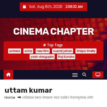
S
Sat. Aug 8th, 2026
2:58:32 AM
k
i
p
CINEMA CHAPTER
t
o
c
Top Tags
o
actress
actor
new film
nusrat jahan
Shilpa Shetty
n
yash dasgupta
Raj Kundra
t
e
n
t
uttam kumar
Home
কেরিয়ারের শুরুতে ভাস্বরকে পরতে হয়েছিল উত্তমকুমারের কোট!