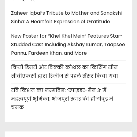
Zaheer Iqbal’s Tribute to Mother and Sonakshi
Sinha: A Heartfelt Expression of Gratitude
New Poster for “Khel Khel Mein” Features Star-
Studded Cast Including Akshay Kumar, Taapsee
Pannu, Fardeen Khan, and More
त्रिप्ती डिमरी और विक्की कौशल का किसिंग सीन
सीबीएफसी द्वारा रिलीज से पहले सेंसर किया गया
रवि किशन का जन्मदिन: ‘स्पाइडर-मैन 3’ में
महत्वपूर्ण भूमिका, भोजपुरी स्टार की हॉलीवुड में
चमक