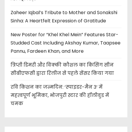
Zaheer Iqbal’s Tribute to Mother and Sonakshi
Sinha: A Heartfelt Expression of Gratitude
New Poster for “Khel Khel Mein” Features Star-
Studded Cast Including Akshay Kumar, Taapsee
Pannu, Fardeen Khan, and More
त्रिप्ती डिमरी और विक्की कौशल का किसिंग सीन
सीबीएफसी द्वारा रिलीज से पहले सेंसर किया गया
रवि किशन का जन्मदिन: ‘स्पाइडर-मैन 3’ में
महत्वपूर्ण भूमिका, भोजपुरी स्टार की हॉलीवुड में
चमक