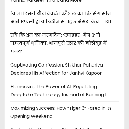
Pannu, Fardeen Khan, and More
त्रिप्ती डिमरी और विक्की कौशल का किसिंग सीन
सीबीएफसी द्वारा रिलीज से पहले सेंसर किया गया
रवि किशन का जन्मदिन: ‘स्पाइडर-मैन 3’ में
महत्वपूर्ण भूमिका, भोजपुरी स्टार की हॉलीवुड में
चमक
Captivating Confession: Shikhar Pahariya
Declares His Affection for Janhvi Kapoor
Harnessing the Power of AI: Regulating
Deepfake Technology Instead of Banning It
Maximizing Success: How “Tiger 3” Fared in its
Opening Weekend