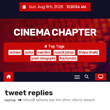
S
Sun. Aug 9th, 2026
10:30:54 AM
k
i
p
CINEMA CHAPTER
t
o
c
Top Tags
o
actress
actor
new film
nusrat jahan
Shilpa Shetty
n
yash dasgupta
Raj Kundra
t
e
n
t
tweet replies
Home
অভিনেত্রী স্বস্তিকার কাছে টাকা চাইলেন অভিনেতা পরমব্রত?