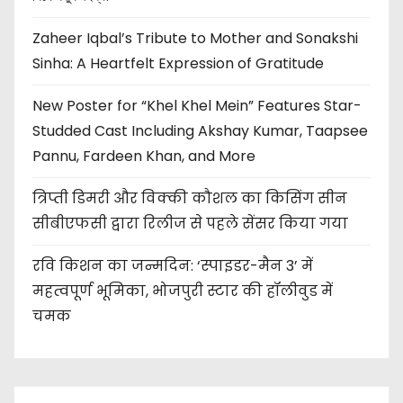
Zaheer Iqbal’s Tribute to Mother and Sonakshi
Sinha: A Heartfelt Expression of Gratitude
New Poster for “Khel Khel Mein” Features Star-
Studded Cast Including Akshay Kumar, Taapsee
Pannu, Fardeen Khan, and More
त्रिप्ती डिमरी और विक्की कौशल का किसिंग सीन
सीबीएफसी द्वारा रिलीज से पहले सेंसर किया गया
रवि किशन का जन्मदिन: ‘स्पाइडर-मैन 3’ में
महत्वपूर्ण भूमिका, भोजपुरी स्टार की हॉलीवुड में
चमक