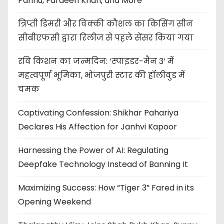
Pannu, Fardeen Khan, and More
त्रिप्ती डिमरी और विक्की कौशल का किसिंग सीन
सीबीएफसी द्वारा रिलीज से पहले सेंसर किया गया
रवि किशन का जन्मदिन: ‘स्पाइडर-मैन 3’ में
महत्वपूर्ण भूमिका, भोजपुरी स्टार की हॉलीवुड में
चमक
Captivating Confession: Shikhar Pahariya
Declares His Affection for Janhvi Kapoor
Harnessing the Power of AI: Regulating
Deepfake Technology Instead of Banning It
Maximizing Success: How “Tiger 3” Fared in its
Opening Weekend