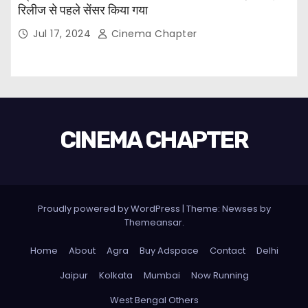
रिलीज से पहले सेंसर किया गया
Jul 17, 2024
Cinema Chapter
CINEMA CHAPTER
Proudly powered by WordPress
|
Theme: Newses by
Themeansar
.
Home
About
Agra
Buy Adspace
Contact
Delhi
Jaipur
Kolkata
Mumbai
Now Running
West Bengal Others