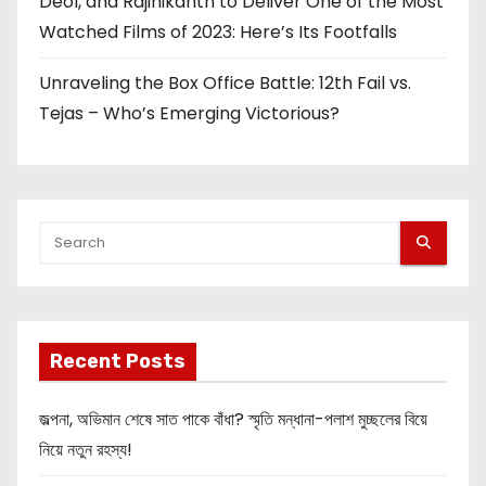
Deol, and Rajinikanth to Deliver One of the Most
Watched Films of 2023: Here’s Its Footfalls
Unraveling the Box Office Battle: 12th Fail vs.
Tejas – Who’s Emerging Victorious?
Recent Posts
জল্পনা, অভিমান শেষে সাত পাকে বাঁধা? স্মৃতি মন্ধানা-পলাশ মুচ্ছলের বিয়ে
নিয়ে নতুন রহস্য!