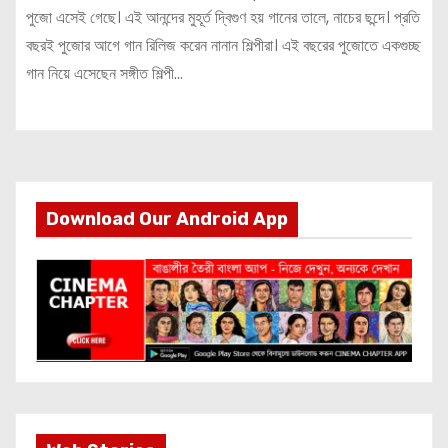
পুজো এসেই গেছে। এই আনন্দের মুহূর্ত দ্বিগুণ হয় গানের তালে, নাচের ছন্দে। প্রতি
বছরই পুজোর আগে গান রিলিজ করেন নানান শিল্পীরা। এই বছরের পুজোতে একগুচ্ছ
গান নিয়ে এসেছেন সঙ্গীত শিল্পী…
Download Our Android App