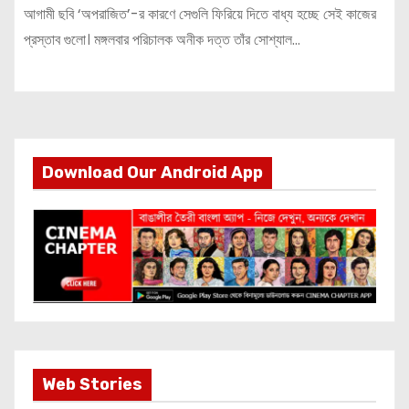
আগামী ছবি ‘অপরাজিত’-র কারণে সেগুলি ফিরিয়ে দিতে বাধ্য হচ্ছে সেই কাজের
প্রস্তাব গুলো। মঙ্গলবার পরিচালক অনীক দত্ত তাঁর সোশ্যাল…
Download Our Android App
Most Important
Web Stories
Info about