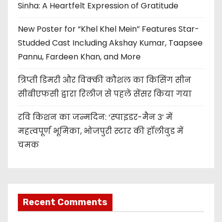
Sinha: A Heartfelt Expression of Gratitude
New Poster for “Khel Khel Mein” Features Star-
Studded Cast Including Akshay Kumar, Taapsee
Pannu, Fardeen Khan, and More
त्रिप्ती डिमरी और विक्की कौशल का किसिंग सीन
सीबीएफसी द्वारा रिलीज से पहले सेंसर किया गया
रवि किशन का जन्मदिन: ‘स्पाइडर-मैन 3’ में
महत्वपूर्ण भूमिका, भोजपुरी स्टार की हॉलीवुड में
चमक
Recent Comments