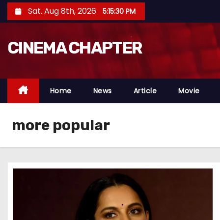
S
Sat. Aug 8th, 2026
5:15:31 PM
k
i
CINEMA CHAPTER
p
t
o
c
Home
News
Article
Movie
o
n
more popular
t
e
n
t