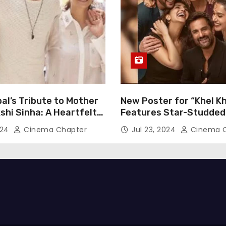
al’s Tribute to Mother
New Poster for “Khel Kh
hi Sinha: A Heartfelt
Features Star-Studded
n of Gratitude
Including Akshay Kumar
024
Cinema Chapter
Jul 23, 2024
Cinema C
Pannu, Fardeen Khan, 