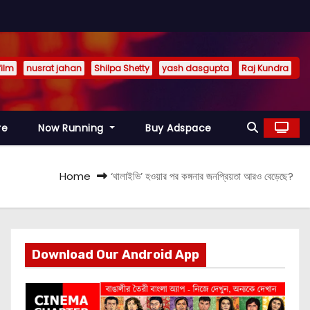
film
nusrat jahan
Shilpa Shetty
yash dasgupta
Raj Kundra
re
Now Running
Buy Adspace
Home
‘থালাইভি’ হওয়ার পর কঙ্গনার জনপ্রিয়তা আরও বেড়েছে?
Download Our Android App