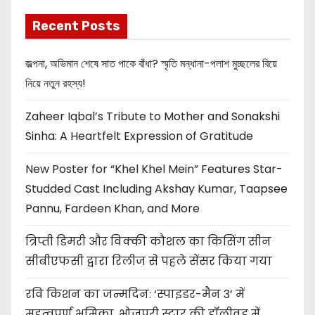
Recent Posts
জল্পনা, অভিমান শেষে সাত পাকে বাঁধা? স্মৃতি মন্ধানা-পলাশ মুচ্ছলের বিয়ে
নিয়ে নতুন রহস্য!
Zaheer Iqbal’s Tribute to Mother and Sonakshi
Sinha: A Heartfelt Expression of Gratitude
New Poster for “Khel Khel Mein” Features Star-
Studded Cast Including Akshay Kumar, Taapsee
Pannu, Fardeen Khan, and More
त्रिप्ती डिमरी और विक्की कौशल का किसिंग सीन
सीबीएफसी द्वारा रिलीज से पहले सेंसर किया गया
रवि किशन का जन्मदिन: ‘स्पाइडर-मैन 3’ में
महत्वपूर्ण भूमिका, भोजपुरी स्टार की हॉलीवुड में