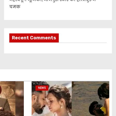
चमक
Recent Comments
NEWS