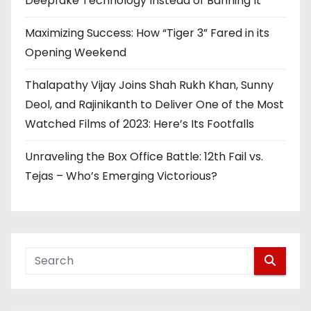
Deepfake Technology Instead of Banning It
Maximizing Success: How “Tiger 3” Fared in its
Opening Weekend
Thalapathy Vijay Joins Shah Rukh Khan, Sunny
Deol, and Rajinikanth to Deliver One of the Most
Watched Films of 2023: Here’s Its Footfalls
Unraveling the Box Office Battle: 12th Fail vs.
Tejas – Who’s Emerging Victorious?