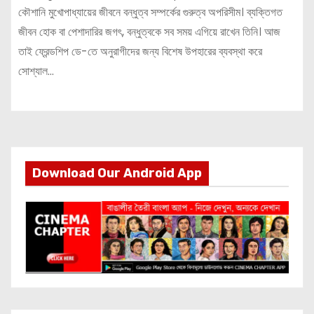
কৌশানি মুখোপাধ্যায়ের জীবনে বন্ধুত্ব সম্পর্কের গুরুত্ব অপরিসীম। ব্যক্তিগত
জীবন হোক বা পেশাদারির জগৎ, বন্ধুত্বকে সব সময় এগিয়ে রাখেন তিনি। আজ
তাই ফ্রেন্ডশিপ ডে-তে অনুরাগীদের জন্য বিশেষ উপহারের ব্যবস্থা করে
সোশ্যাল…
Download Our Android App