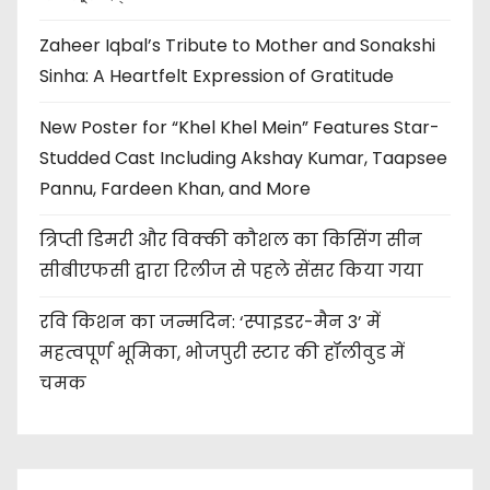
Zaheer Iqbal’s Tribute to Mother and Sonakshi
Sinha: A Heartfelt Expression of Gratitude
New Poster for “Khel Khel Mein” Features Star-
Studded Cast Including Akshay Kumar, Taapsee
Pannu, Fardeen Khan, and More
त्रिप्ती डिमरी और विक्की कौशल का किसिंग सीन
सीबीएफसी द्वारा रिलीज से पहले सेंसर किया गया
रवि किशन का जन्मदिन: ‘स्पाइडर-मैन 3’ में
महत्वपूर्ण भूमिका, भोजपुरी स्टार की हॉलीवुड में
चमक