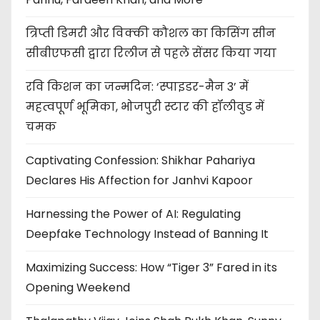
त्रिप्ती डिमरी और विक्की कौशल का किसिंग सीन
सीबीएफसी द्वारा रिलीज से पहले सेंसर किया गया
रवि किशन का जन्मदिन: ‘स्पाइडर-मैन 3’ में
महत्वपूर्ण भूमिका, भोजपुरी स्टार की हॉलीवुड में
चमक
Captivating Confession: Shikhar Pahariya
Declares His Affection for Janhvi Kapoor
Harnessing the Power of AI: Regulating
Deepfake Technology Instead of Banning It
Maximizing Success: How “Tiger 3” Fared in its
Opening Weekend