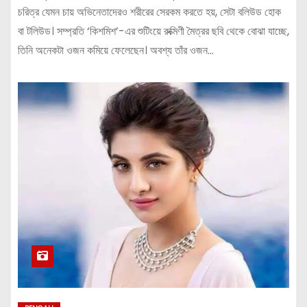
চরিত্র যেমন চায় অভিনেতাদেরও শরীরের সেরকম করতে হয়, সেটা বলিউড হোক
বা টলিউড। সম্প্রতি ‘কিশমিশ’-এর শুটিংয়ে রুক্মিণী মৈত্রর ছবি থেকে বোঝা যাচ্ছে,
তিনি অনেকটা ওজন কমিয়ে ফেলেছেন। অবশ্য তাঁর ওজন…