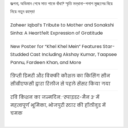
জল্পনা, অভিমান শেষে সাত পাকে বাঁধা? স্মৃতি মন্ধানা-পলাশ মুচ্ছলের বিয়ে
নিয়ে নতুন রহস্য!
Zaheer Iqbal’s Tribute to Mother and Sonakshi
Sinha: A Heartfelt Expression of Gratitude
New Poster for “Khel Khel Mein” Features Star-
Studded Cast Including Akshay Kumar, Taapsee
Pannu, Fardeen Khan, and More
त्रिप्ती डिमरी और विक्की कौशल का किसिंग सीन
सीबीएफसी द्वारा रिलीज से पहले सेंसर किया गया
रवि किशन का जन्मदिन: ‘स्पाइडर-मैन 3’ में
महत्वपूर्ण भूमिका, भोजपुरी स्टार की हॉलीवुड में
चमक