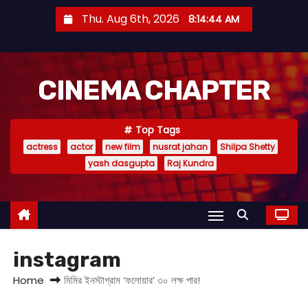
S
Thu. Aug 6th, 2026
8:14:44 AM
k
i
p
CINEMA CHAPTER
t
o
c
Top Tags
o
actress
actor
new film
nusrat jahan
Shilpa Shetty
n
yash dasgupta
Raj Kundra
t
e
n
t
instagram
Home
মিমির ইনস্টাগ্রাম ‘ফলোয়ার’ ৩০ লক্ষ পার!