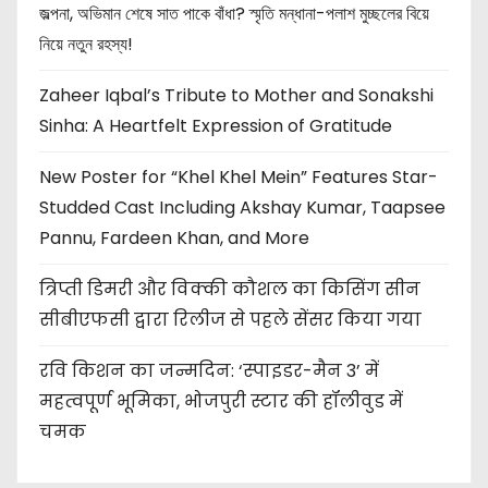
জল্পনা, অভিমান শেষে সাত পাকে বাঁধা? স্মৃতি মন্ধানা-পলাশ মুচ্ছলের বিয়ে
নিয়ে নতুন রহস্য!
Zaheer Iqbal’s Tribute to Mother and Sonakshi
Sinha: A Heartfelt Expression of Gratitude
New Poster for “Khel Khel Mein” Features Star-
Studded Cast Including Akshay Kumar, Taapsee
Pannu, Fardeen Khan, and More
त्रिप्ती डिमरी और विक्की कौशल का किसिंग सीन
सीबीएफसी द्वारा रिलीज से पहले सेंसर किया गया
रवि किशन का जन्मदिन: ‘स्पाइडर-मैन 3’ में
महत्वपूर्ण भूमिका, भोजपुरी स्टार की हॉलीवुड में
चमक